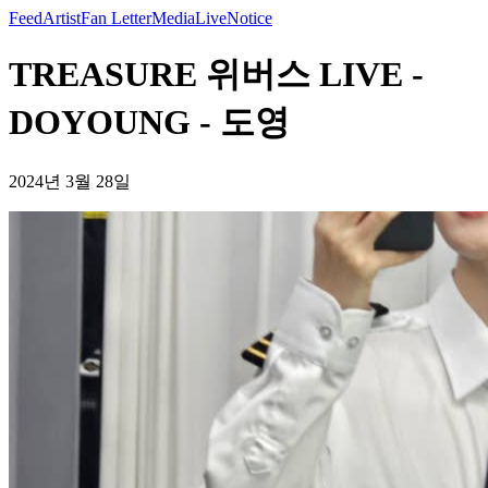
Feed
Artist
Fan Letter
Media
Live
Notice
TREASURE 위버스 LIVE -
DOYOUNG - 도영
2024년 3월 28일