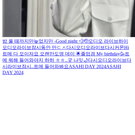
밥 올 때까지만
늦었지만 -
Good night 💨
🫡
오디오 라이브
하이
오디오라이브
잠시동안 만
ㄷㅅ
다시
오디오라이브
다시
커몬
Hi
트메 다 모이자요 오랜만
도영 데이 🌟
졸업겸 My birthday🥳
트
메 뭐해 들어와야지
하하 ㅎㅎ..
굿 나잇🌙
다시
오디오라이브
다
시
라이브
잠시..
트메 들어와봐요
ASAHI DAY 2024
ASAHI
DAY 2024