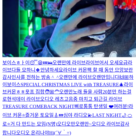
보이스
ㅎㅏ이
😴😪💤🛌
오랜만에 라이브
라이브
어서 오세요
급라
이브
다들 모하니
🍀
안녕하세요
라이브 커몬
팩 할 때 동안 므앙보란
감사인사를 전하는 방송 ^_^
오랜만에 라이브
오랜만입니다🙌🏼
하
이
보이스
SPECIAL CHRISTMAS LIVE with TREASURE🎄
라이
브커몬
ㅎㅎ
욧프 집합🧑🏼‍🦰
오랜만
노래 들을 사람
20분만 하는걸
로
현석데이 라이브
오디오 레츠고
음중 마치고 퇴근길 라이브
TREASURE COMEBACK NIGHT
삐로통통 탄생일 ❤️
여러분!
라
이브 커몬
⭐️즐거운 토요일🎸
💤심야 라디오💫
LAST NIGHT🌙
🍊
로⭐️거 다 만드는 모임(N명)
오디오만
오랜만~
오디오 라이브
감사
합니다
오디오 온리
나야
Hi
(´∀｀=)