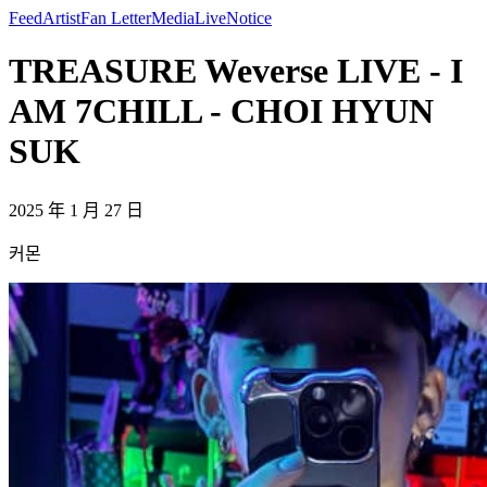
Feed
Artist
Fan Letter
Media
Live
Notice
TREASURE Weverse LIVE - I
AM 7CHILL - CHOI HYUN
SUK
2025 年 1 月 27 日
커몬