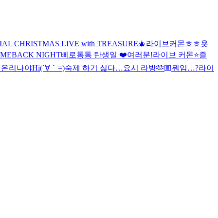
IAL CHRISTMAS LIVE with TREASURE🎄
라이브커몬
ㅎㅎ
욧
OMEBACK NIGHT
삐로통통 탄생일 ❤️
여러분!
라이브 커몬
⭐️즐
 온리
나야
Hi
(´∀｀=)
숙제 하기 싫다…
요시 라방🫶🏼
뭐임…?
라이