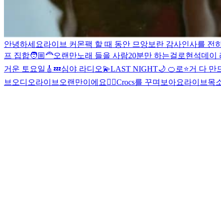
안녕하세요
라이브 커몬
팩 할 때 동안 므앙보란 감사인사를 전하는
프 집합🧑🏼‍🦰
오랜만
노래 들을 사람
20분만 하는걸로
현석데이
거운 토요일🎸
💤심야 라디오💫
LAST NIGHT🌙
🍊로⭐️거 다 만
브
오디오라이브
오랜만이에요👍🏼
Crocs를 꾸며보아요
라이브
목