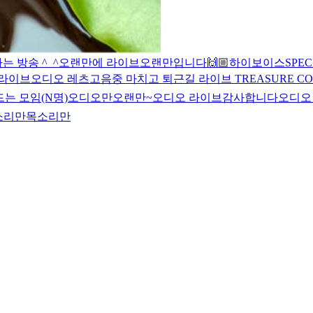
 방송 ^_^
오랜만에 라이브
오랜만입니다🙌🏼
하이
보이스
SPEC
 라이브
오디오 레츠고
음중 마치고 퇴근길 라이브
TREASURE C
드는 모임(N명)
오디오만
오랜만~
오디오 라이브
감사합니다
오디오
소리만
목소리만