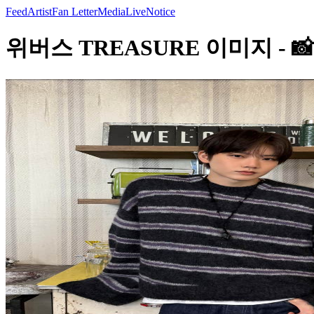
Feed
Artist
Fan Letter
Media
Live
Notice
위버스 TREASURE 이미지 - 📸 