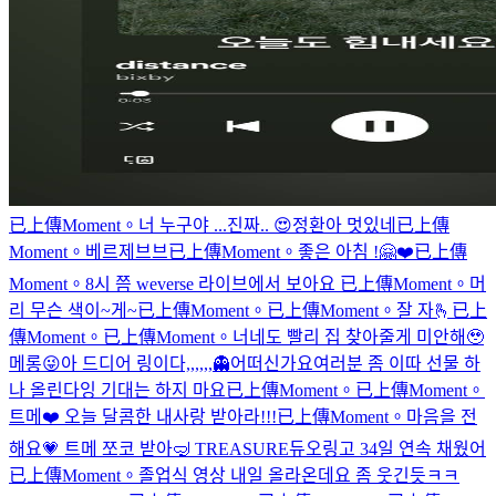
已上傳Moment。
너 누구야 ...진짜.. 😍
정환아 멋있네
已上傳
Moment。
베르제브브
已上傳Moment。
좋은 아침 !
🤗❤️
已上傳
Moment。
8시 쯤 weverse 라이브에서 보아요
已上傳Moment。
머
리 무슨 색이~게~
已上傳Moment。
已上傳Moment。
잘 자🫰
已上
傳Moment。
已上傳Moment。
너네도 빨리 집 찾아줄게 미안해🥹
메롱😜
아 드디어 링이다,,,,,,
👻
어떠신가요
여러분 좀 이따 선물 하
나 올린다잉 기대는 하지 마요
已上傳Moment。
已上傳Moment。
트메❤️ 오늘 달콤한 내사랑 받아라!!!
已上傳Moment。
마음을 전
해요💗 트메 쪼코 받아
🤿 TREASURE
듀오링고 34일 연속 채웠어
已上傳Moment。
졸업식 영상 내일 올라온데요 좀 웃긴듯ㅋㅋ