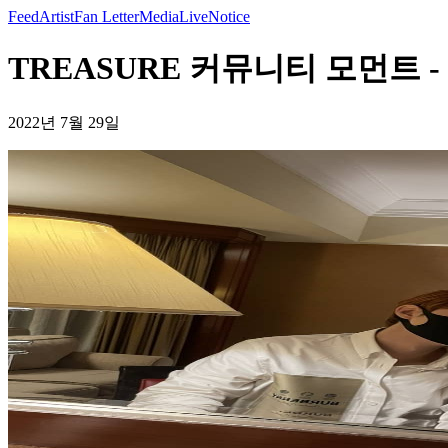
Feed
Artist
Fan Letter
Media
Live
Notice
TREASURE 커뮤니티 모먼트 -
2022년 7월 29일