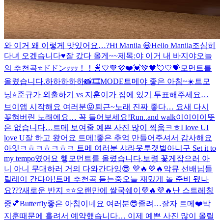
와 이거 왜 이렇게 맛있어요…?
Hi Manila 😃
Hello Manila
조심히
다녀 오겠습니다♥️
잘 갔다 올게~~
제목:야 이거 내 바지야
오늘
의 추천곡⭐️
ドドンｯｯｯ！！🍜
💙🧡💜❤️💓💚🖤💘💛💝
모먼트를
올렸습니다.
하하하하하
📸🎞MODE
트메야 좋은 아침~☀️
트모
닝⭐️
준규가 외출하기 vs 지훈이가 집에 있기 투표해주세요…
브이앱 시작해요 여러분😝
퇴근~
노래 진짜 좋다… 요새 다시
꽂혀버린 노래에요… 꼭 들어보세요!
Run..and walk
이이이이뜻
은 없습니다…
트메 보여줄 예쁜 사진 많이 찍움ㅋㅎ
I love UI
love U
잘 하고 왔어요 트메!좋은 추억 만들어주셔서 감사해요
아잇ㅋㅎㅋㅎㅋㅎㅋ 트메 여러분 샤라웃투갯벌아니구 Set it to
my tempo였어요 헿
모먼트를 올렸습니다.
보령 꽃게잡으러 아
니 아니 무대하러 거의 다와간다잉😎 💜🔥💜🔥
악뮤 선배님들
릴레이 간다아!
트메 추천곡 듣는중
오늘 재밌게 놀 준비 됐나
요???
새로운 반지 ⭐️⭐️
오랜만에 쌀국쉐이💜🔥💜🔥
난 스트레칭
중💕
Butterfly
좋은 아침이네요 여러분😎
졸려…
잘자 트메❤️
박
지훈때문에 홀려서 예약했습니다… 이제 예쁜 사진 많이 올릴