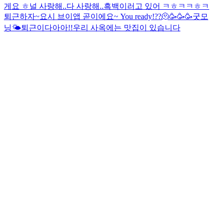
게요 ㅎ
널 사랑해..
다 사랑해..
흑백
이러고 있어 ㅋㅎㅋㅋㅎㅋ
퇴근하자~
요시 브이앱 곧이에요~ You ready!??🫠🥳🥳🥳
굿모
닝🌤
퇴근이다아아!!
우리 사옥에는 맛집이 있습니다