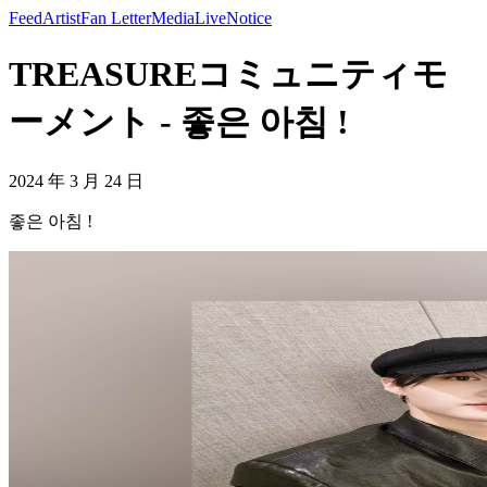
Feed
Artist
Fan Letter
Media
Live
Notice
TREASUREコミュニティモ
ーメント - 좋은 아침 !
2024 年 3 月 24 日
좋은 아침 !