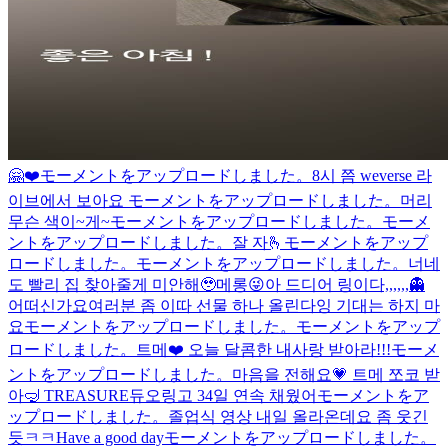
🤗❤️
モーメントをアップロードしました。
8시 쯤 weverse 라
이브에서 보아요
モーメントをアップロードしました。
머리
무슨 색이~게~
モーメントをアップロードしました。
モーメ
ントをアップロードしました。
잘 자🫰
モーメントをアップ
ロードしました。
モーメントをアップロードしました。
너네
도 빨리 집 찾아줄게 미안해🥹
메롱😜
아 드디어 링이다,,,,,,
👻
어떠신가요
여러분 좀 이따 선물 하나 올린다잉 기대는 하지 마
요
モーメントをアップロードしました。
モーメントをアップ
ロードしました。
트메❤️ 오늘 달콤한 내사랑 받아라!!!
モーメ
ントをアップロードしました。
마음을 전해요💗 트메 쪼코 받
아
🤿 TREASURE
듀오링고 34일 연속 채웠어
モーメントをア
ップロードしました。
졸업식 영상 내일 올라온데요 좀 웃긴
듯ㅋㅋ
Have a good day
モーメントをアップロードしました。