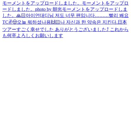
モーメントをアップロードしました。
モーメントをアップロ
ードしました。
photo by 朝光
モーメントをアップロードしま
した。
🙏🏻
아이언대디님 저도 너무 팬입니다………빨리 봬요
TC
✌️
🤠
오늘 뭐하셨나용
🙌🏻
나 자신과 한 약속은 지킨다.
日本
ツアーすごく幸せでした ありがとうございました⤴︎ これから
も何卒よろしくお願いします