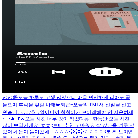
캬캬😂
오늘 하루도 고생 많았으니 마음 편안하게 피아노 곡
들으며 휴식을 갖길 바래❤️
퇴근~
오늘의 TMI 새 신발을 신고
왔습니다…!
7월 7일이니까 칠칠이가 브이앱해야 안 서운하재
~💜🔥💜🔥
오늘 사진 너무 많이 찍었다용.. 한동안 오늘 사진
많이 보일거에요..ㅎㅎ;;
트메 추천 고마워요 잘 갔다옴 너무 맛
있어서 눈이 돌아갔네…ㅎㅎㅎ🙄🙄🙄ㅎㅎㅎㅎ
3분 뒤 브이앱