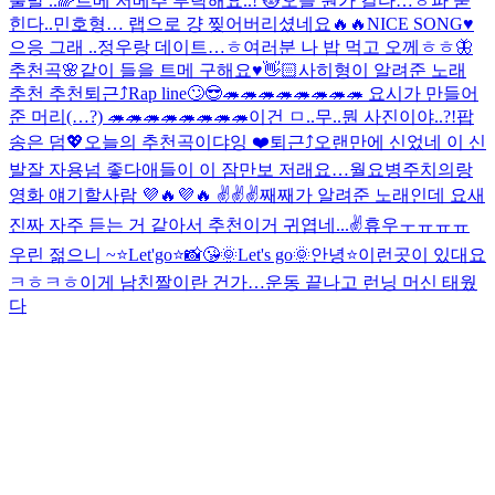
출발 ..
🌈
트메 저메추 부탁해요..! 🐱
오늘 뭔가 길다…ㅎ
파 묻
힌다..
민호형… 랩으로 걍 찢어버리셨네요🔥🔥
NICE SONG♥️
으응 그래 ..
정우랑 데이트…ㅎ
여러분 나 밥 먹고 오께ㅎㅎ
🦋
추천곡🌸
같이 들을 트메 구해요♥️
👋🏻
사히형이 알려준 노래
추천 추천
퇴근⤴︎
Rap line🙄
😎
🦔🦔🦔🦔🦔🦔🦔🦔 요시가 만들어
준 머리(…?) 🦔🦔🦔🦔🦔🦔🦔🦔
이건 ㅁ..무..뭔 사진이야..?!
팝
송은 덤💖
오늘의 추천곡이댜잉 ❤️
퇴근⤴︎
오랜만에 신었네 이 신
발
잘 자용
넘 좋다
애들이 이 잠만보 저래요…
월요병주치의랑
영화 얘기할사람 💜🔥💜🔥 ✌️✌️✌️
째째가 알려준 노래인데 요새
진짜 자주 듣는 거 같아서 추천
이거 귀엽네...
✌️
휴우ㅜㅠㅠㅠ
우린 젊으니 ~
⭐️Let'go⭐️
📸
😘
🌞Let's go🌞
안녕⭐️
이런곳이 있대요
ㅋㅎㅋㅎ
이게 남친짤이란 건가…
운동 끝나고 런닝 머신 태웠
다