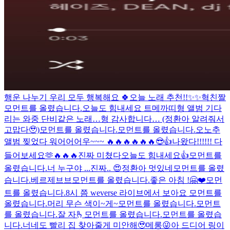
행운 나누기 우리 모두 행복해요 🍀
오늘 노래 추천!!✨✨
혁친짤
모먼트를 올렸습니다.
오늘도 힘내세요 트메
까띠형 앨범 기다
리는 와중 단비같은 노래…형 감사합니다… (정환아 알려줘서
고맙다🥹)
모먼트를 올렸습니다.
모먼트를 올렸습니다.
오노추
앨범 찢었다 워어어어우~~~ 🔥🔥🔥🔥🔥🔥😎👍
나왔다!!!!!! 다
들어보세요🫶
🔥🔥🔥진짜 미쳤다
오늘도 힘내세요👍
모먼트를
올렸습니다.
너 누구야 ...진짜.. 😍
정환아 멋있네
모먼트를 올렸
습니다.
베르제브브
모먼트를 올렸습니다.
좋은 아침 !
🤗❤️
모먼
트를 올렸습니다.
8시 쯤 weverse 라이브에서 보아요
모먼트를
올렸습니다.
머리 무슨 색이~게~
모먼트를 올렸습니다.
모먼트
를 올렸습니다.
잘 자🫰
모먼트를 올렸습니다.
모먼트를 올렸습
니다.
너네도 빨리 집 찾아줄게 미안해🥹
메롱😜
아 드디어 링이