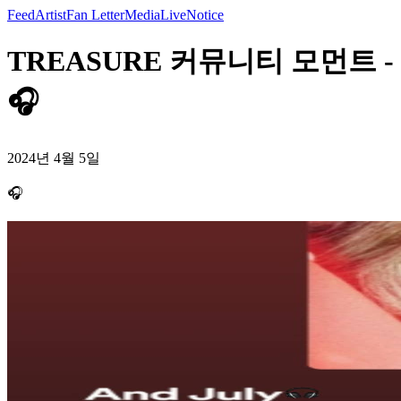
Feed
Artist
Fan Letter
Media
Live
Notice
TREASURE 커뮤니티 모먼트 -
🎧
2024년 4월 5일
🎧