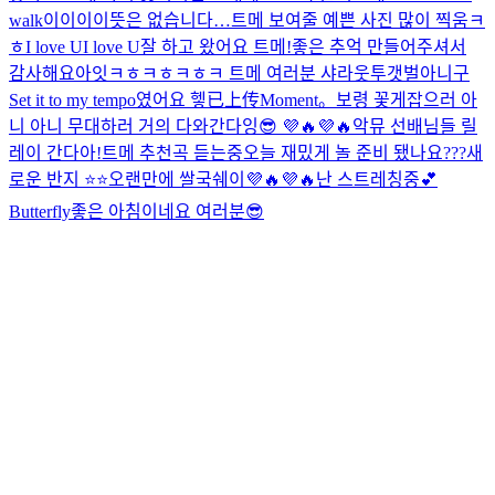
walk
이이이이뜻은 없습니다…
트메 보여줄 예쁜 사진 많이 찍움ㅋ
ㅎ
I love UI love U
잘 하고 왔어요 트메!좋은 추억 만들어주셔서
감사해요
아잇ㅋㅎㅋㅎㅋㅎㅋ 트메 여러분 샤라웃투갯벌아니구
Set it to my tempo였어요 헿
已上传Moment。
보령 꽃게잡으러 아
니 아니 무대하러 거의 다와간다잉😎 💜🔥💜🔥
악뮤 선배님들 릴
레이 간다아!
트메 추천곡 듣는중
오늘 재밌게 놀 준비 됐나요???
새
로운 반지 ⭐️⭐️
오랜만에 쌀국쉐이💜🔥💜🔥
난 스트레칭중💕
Butterfly
좋은 아침이네요 여러분😎