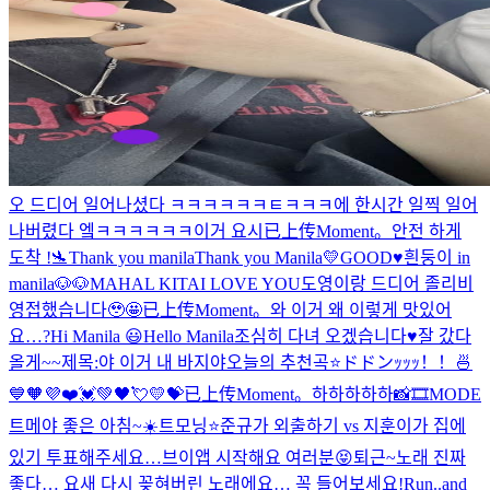
오 드디어 일어나셨다 ㅋㅋㅋㅋㅋㅋㅌㅋㅋㅋ
에 한시간 일찍 일어
나버렸다 엨ㅋㅋㅋㅋㅋㅋ이거 요시
已上传Moment。
안전 하게
도착 !🛬
Thank you manila
Thank you Manila💛
GOOD♥️
흰둥이 in
manila🐶🐶
MAHAL KITA
I LOVE YOU
도영이랑 드디어 졸리비
영접했습니다🥹🤩
已上传Moment。
와 이거 왜 이렇게 맛있어
요…?
Hi Manila 😃
Hello Manila
조심히 다녀 오겠습니다♥️
잘 갔다
올게~~
제목:야 이거 내 바지야
오늘의 추천곡⭐️
ドドンｯｯｯ！！🍜
💙🧡💜❤️💓💚🖤💘💛💝
已上传Moment。
하하하하하
📸🎞MODE
트메야 좋은 아침~☀️
트모닝⭐️
준규가 외출하기 vs 지훈이가 집에
있기 투표해주세요…
브이앱 시작해요 여러분😝
퇴근~
노래 진짜
좋다… 요새 다시 꽂혀버린 노래에요… 꼭 들어보세요!
Run..and