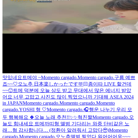
맛있네요
트메야 ~
Momento cargado.
Momento cargado.
구름 예쁘
죠~~🤍
오노추 日本楽しかったです🫶🏻
좀이따 LIVE 할건데
~~🙂
트메 덕분에 오늘 상도 받고 무대에서 많은 에너지 받았
어요 너무 고맙고 사진도 많이 찍었으니까 기대해
ASEA 2024
in JAPAN
Momento cargado.
Momento cargado.
Momento
cargado.
YOSHI 형 🤍
Momento cargado.
🎧
행운 나누기 우리 모
두 행복해요 🍀
오늘 노래 추천!!✨✨
혁친짤
Momento cargado.
오
늘도 힘내세요 트메
까띠형 앨범 기다리는 와중 단비같은 노
래…형 감사합니다… (정환아 알려줘서 고맙다🥹)
Momento
cargado.
Momento cargado.
오노추
앨범 찢었다 워어어어우~~~