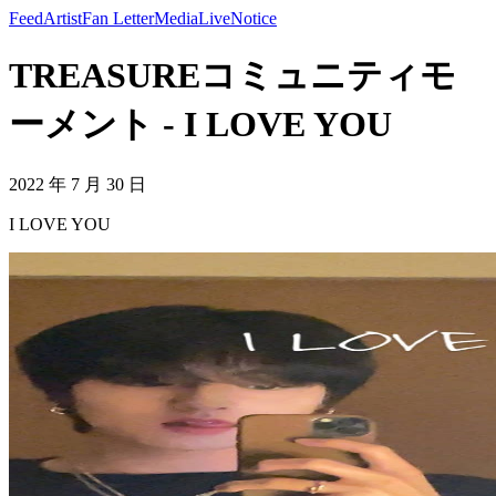
Feed
Artist
Fan Letter
Media
Live
Notice
TREASUREコミュニティモ
ーメント - I LOVE YOU
2022 年 7 月 30 日
I LOVE YOU