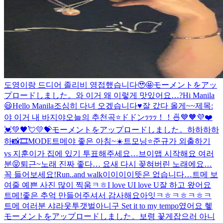
도영이랑 드디어 졸리비 영접했습니다🥹🤩
モーメントをアッ
プロードしました。
와 이거 왜 이렇게 맛있어요…?
Hi Manila
😃
Hello Manila
조심히 다녀 오겠습니다♥️
잘 갔다 올게~~
제목:
야 이거 내 바지야
오늘의 추천곡⭐️
ドドンｯｯｯ！！🍜
💙🧡💜❤️
💓💚🖤💘💛💝
モーメントをアップロードしました。
하하하하
하
📸🎞MODE
트메야 좋은 아침~☀️
트모닝⭐️
준규가 외출하기
vs 지훈이가 집에 있기 투표해주세요…
브이앱 시작해요 여러
분😝
퇴근~
노래 진짜 좋다… 요새 다시 꽂혀버린 노래에요…
꼭 들어보세요!
Run..and walk
이이이이뜻은 없습니다…
트메 보
여줄 예쁜 사진 많이 찍움ㅋㅎ
I love UI love U
잘 하고 왔어요
트메!좋은 추억 만들어주셔서 감사해요
아잇ㅋㅎㅋㅎㅋㅎㅋ
트메 여러분 샤라웃투갯벌아니구 Set it to my tempo였어요 헿
モーメントをアップロードしました。
보령 꽃게잡으러 아니