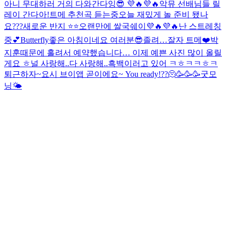
아니 무대하러 거의 다와간다잉😎 💜🔥💜🔥
악뮤 선배님들 릴
레이 간다아!
트메 추천곡 듣는중
오늘 재밌게 놀 준비 됐나
요???
새로운 반지 ⭐️⭐️
오랜만에 쌀국쉐이💜🔥💜🔥
난 스트레칭
중💕
Butterfly
좋은 아침이네요 여러분😎
졸려…
잘자 트메❤️
박
지훈때문에 홀려서 예약했습니다… 이제 예쁜 사진 많이 올릴
게요 ㅎ
널 사랑해..
다 사랑해..
흑백
이러고 있어 ㅋㅎㅋㅋㅎㅋ
퇴근하자~
요시 브이앱 곧이에요~ You ready!??🫠🥳🥳🥳
굿모
닝🌤