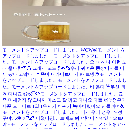
モーメントをアップロードしました。
WOW😮
モーメントを
アップロードしました。
モーメントをアップロードしまし
た。
モーメントをアップロードしました。
오 ㅇㅈ 나 이런 노
래 좋아함👏🏻 그래서 오노추🫶🏻
우리 귀여운 똥깡아지들 이
제 봤다 고맙다...🥹
좀이따 라이브에서 봐 트멩😎
モーメント
をアップロードしました。
モーメントをアップロードしまし
た。
モーメントをアップロードしました。
비 온다 ☔️우산 챙
겨 다녀요 😃
😴🩵
モーメントをアップロードしました。
요
즘 미세먼지 많으니까 마스크 잘 끼고 다녀요 다들 😊✨
정우가
사준 모니터로 1일 1우
저기여 귀가 녹아버렸어요 안들려여🫠
モーメントをアップロードしました。
이게 우리 정우야~
정
구야…😭✨👏🏻 미쳤다잉… 트메도 봐야함 이거
맛있네요
트메
야 ~
モーメントをアップロードしました。
モーメントをアッ