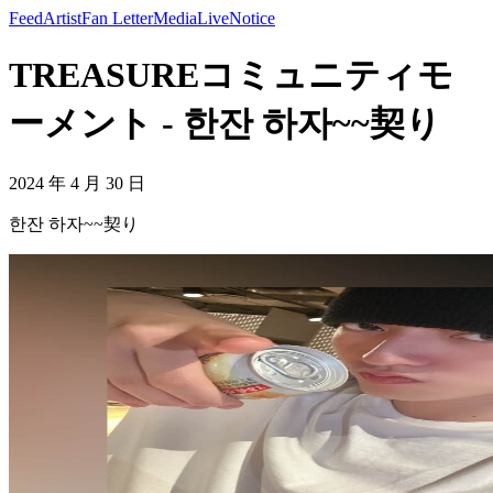
Feed
Artist
Fan Letter
Media
Live
Notice
TREASUREコミュニティモ
ーメント - 한잔 하자~~契り
2024 年 4 月 30 日
한잔 하자~~契り