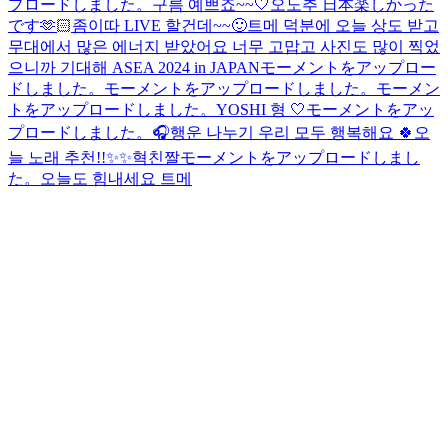
プロードしました。
구름 예쁘죠~~🤍
오노추 日本楽しかった
です🫶🏻
좀이따 LIVE 할건데~~🙂
트메 덕분에 오늘 상도 받고
무대에서 많은 에너지 받았어요 너무 고맙고 사진도 많이 찍었
으니까 기대해
ASEA 2024 in JAPAN
モーメントをアップロー
ドしました。
モーメントをアップロードしました。
モーメン
トをアップロードしました。
YOSHI 형 🤍
モーメントをアッ
プロードしました。
🎧
행운 나누기 우리 모두 행복해요 🍀
오
늘 노래 추천!!✨✨
혁친짤
モーメントをアップロードしまし
た。
오늘도 힘내세요 트메