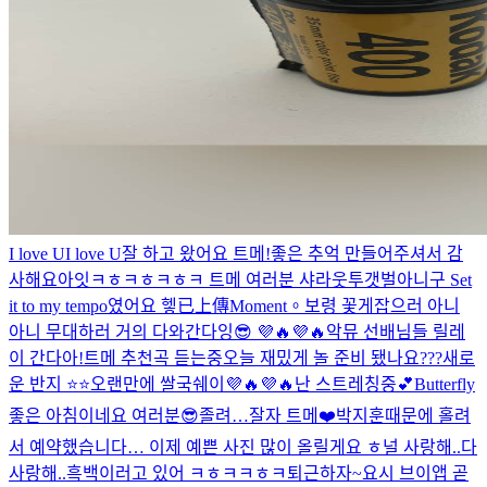
I love UI love U
잘 하고 왔어요 트메!좋은 추억 만들어주셔서 감
사해요
아잇ㅋㅎㅋㅎㅋㅎㅋ 트메 여러분 샤라웃투갯벌아니구 Set
it to my tempo였어요 헿
已上傳Moment。
보령 꽃게잡으러 아니
아니 무대하러 거의 다와간다잉😎 💜🔥💜🔥
악뮤 선배님들 릴레
이 간다아!
트메 추천곡 듣는중
오늘 재밌게 놀 준비 됐나요???
새로
운 반지 ⭐️⭐️
오랜만에 쌀국쉐이💜🔥💜🔥
난 스트레칭중💕
Butterfly
좋은 아침이네요 여러분😎
졸려…
잘자 트메❤️
박지훈때문에 홀려
서 예약했습니다… 이제 예쁜 사진 많이 올릴게요 ㅎ
널 사랑해..
다
사랑해..
흑백
이러고 있어 ㅋㅎㅋㅋㅎㅋ
퇴근하자~
요시 브이앱 곧