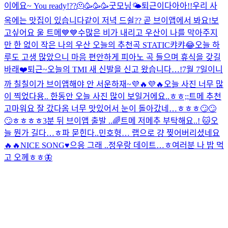
이에요~ You ready!??🫠🥳🥳🥳
굿모닝🌤
퇴근이다아아!!
우리 사
옥에는 맛집이 있습니다
같이 저녁 드쉴?? 곧 브이앱에서 봐요!
보
고싶어요 울 트메💙💙
수많은 비가 내리고 우산이 나를 막아주지
만 한 없이 작은 나의 우산 오늘의 추천곡 STATIC
캬캬😂
오늘 하
루도 고생 많았으니 마음 편안하게 피아노 곡 들으며 휴식을 갖길
바래❤️
퇴근~
오늘의 TMI 새 신발을 신고 왔습니다…!
7월 7일이니
까 칠칠이가 브이앱해야 안 서운하재~💜🔥💜🔥
오늘 사진 너무 많
이 찍었다용.. 한동안 오늘 사진 많이 보일거에요..ㅎㅎ;;
트메 추천
고마워요 잘 갔다옴 너무 맛있어서 눈이 돌아갔네…ㅎㅎㅎ🙄🙄
🙄ㅎㅎㅎㅎ
3분 뒤 브이앱 출발 ..
🌈
트메 저메추 부탁해요..! 🐱
오
늘 뭔가 길다…ㅎ
파 묻힌다..
민호형… 랩으로 걍 찢어버리셨네요
🔥🔥
NICE SONG♥️
으응 그래 ..
정우랑 데이트…ㅎ
여러분 나 밥 먹
고 오께ㅎㅎ
🦋