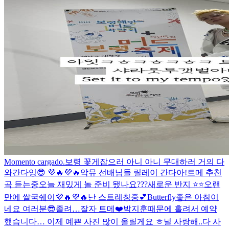
Momento cargado.
보령 꽃게잡으러 아니 아니 무대하러 거의 다
와간다잉😎 💜🔥💜🔥
악뮤 선배님들 릴레이 간다아!
트메 추천
곡 듣는중
오늘 재밌게 놀 준비 됐나요???
새로운 반지 ⭐️⭐️
오랜
만에 쌀국쉐이💜🔥💜🔥
난 스트레칭중💕
Butterfly
좋은 아침이
네요 여러분😎
졸려…
잘자 트메❤️
박지훈때문에 홀려서 예약
했습니다… 이제 예쁜 사진 많이 올릴게요 ㅎ
널 사랑해..
다 사