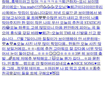
랑해..
흑백
이러고 있어 ㅋㅎㅋㅋㅎㅋ
퇴근하자~
요시 브이앱
곧이에요~ You ready!??🫠🥳🥳🥳
굿모닝🌤
퇴근이다아아!!
우리
사옥에는 맛집이 있습니다
같이 저녁 드쉴?? 곧 브이앱에서 봐
요!
보고싶어요 울 트메💙💙
수많은 비가 내리고 우산이 나를
막아주지만 한 없이 작은 나의 우산 오늘의 추천곡 STATIC
캬
캬😂
오늘 하루도 고생 많았으니 마음 편안하게 피아노 곡 들
으며 휴식을 갖길 바래❤️
퇴근~
오늘의 TMI 새 신발을 신고 왔
습니다…!
7월 7일이니까 칠칠이가 브이앱해야 안 서운하재~
💜🔥💜🔥
오늘 사진 너무 많이 찍었다용.. 한동안 오늘 사진 많
이 보일거에요..ㅎㅎ;;
트메 추천 고마워요 잘 갔다옴 너무 맛있
어서 눈이 돌아갔네…ㅎㅎㅎ🙄🙄🙄ㅎㅎㅎㅎ
3분 뒤 브이앱 출
발 ..
🌈
트메 저메추 부탁해요..! 🐱
오늘 뭔가 길다…ㅎ
파 묻힌
다..
민호형… 랩으로 걍 찢어버리셨네요🔥🔥
NICE SONG♥️
으
응 그래 ..
정우랑 데이트…ㅎ
여러분 나 밥 먹고 오께ㅎㅎ
🦋
추
천곡🌸
같이 들을 트메 구해요♥️
👋🏻