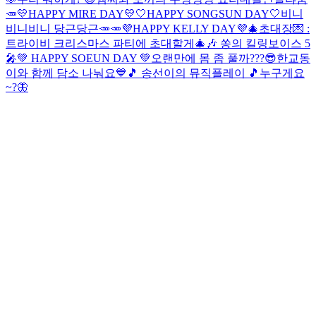
🥕
💛HAPPY MIRE DAY💛
🤍HAPPY SONGSUN DAY🤍
비니
비니비니 당근당근🥕🥕
💜HAPPY KELLY DAY💜
🎄초대장💌 :
트라이비 크리스마스 파티에 초대할게🎄
🎶 쏭의 킬링보이스 5
🎤
💚 HAPPY SOEUN DAY 💚
오랜만에 몸 좀 풀까???😎
한교동
이와 함께 담소 나눠요💙
🎵 송선이의 뮤직플레이 🎵
누구게요
~?
🦋