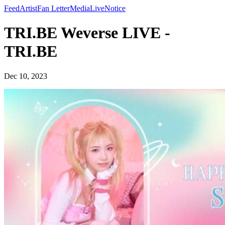
Feed
Artist
Fan Letter
Media
Live
Notice
TRI.BE Weverse LIVE -
TRI.BE
Dec 10, 2023