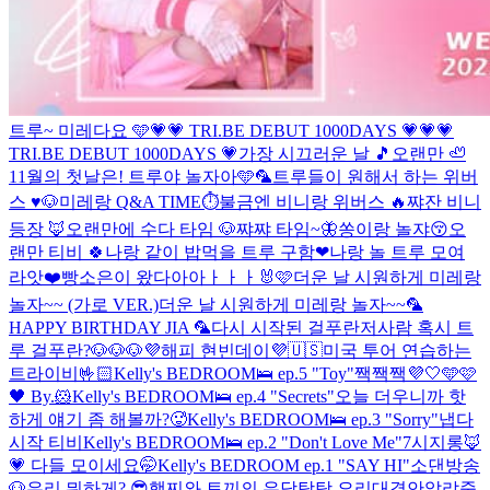
트루~ 미레다요 🩵
💗💗 TRI.BE DEBUT 1000DAYS 💗💗
💗
TRI.BE DEBUT 1000DAYS 💗
가장 시끄러운 날 🎵
오랜만 🦥
11월의 첫날은! 트루야 놀자아🩵🦜
트루들이 원해서 하는 위버
스 ♥️
🐶미레랑 Q&A TIME⏱️
불금엔 비니랑 위버스 🔥
쨔잔 비니
등장 🦊
오랜만에 수다 타임 🐶
쨔쨔 타임~🦋
쏭이랑 놀쟈😚
오
랜만 티비 🍀
나랑 같이 밥먹을 트루 구함❤
나랑 놀 트루 모여
라앗❤️
빵소은이 왔다아아ㅏㅏㅏ🐰🩷
더운 날 시원하게 미레랑
놀자~~ (가로 VER.)
더운 날 시원하게 미레랑 놀자~~
🦜
HAPPY BIRTHDAY JIA 🦜
다시 시작된 걸푸란
저사람 혹시 트
루 걸푸란?
🐶🐶🐶
💜해피 현빈데이💜
🇺🇸미국 투어 연습하는
트라이비🤟🏻
Kelly's BEDROOM🛌 ep.5 "Toy"
짹짹짹💜🤍🩵🩷
🖤 By.🐹
Kelly's BEDROOM🛌 ep.4 "Secrets"
오늘 더우니까 핫
하게 얘기 좀 해볼까?🥵
Kelly's BEDROOM🛌 ep.3 "Sorry"
냅다
시작 티비
Kelly's BEDROOM🛌 ep.2 "Don't Love Me"
7시지롱🦊
💗 다들 모이세요🤭
Kelly's BEDROOM ep.1 "SAY HI"
소댄방송
🐶
우리 뭐하게? 😎
햄찌와 토끼의 우당탕탕 요리대결
안알랴줌