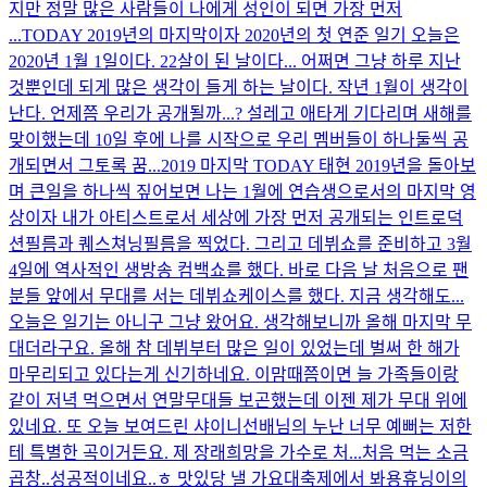
지만 정말 많은 사람들이 나에게 성인이 되면 가장 먼저
...
TODAY 2019년의 마지막이자 2020년의 첫 연준 일기 오늘은
2020년 1월 1일이다. 22살이 된 날이다... 어쩌면 그냥 하루 지난
것뿐인데 되게 많은 생각이 들게 하는 날이다. 작년 1월이 생각이
난다. 언제쯤 우리가 공개될까...? 설레고 애타게 기다리며 새해를
맞이했는데 10일 후에 나를 시작으로 우리 멤버들이 하나둘씩 공
개되면서 그토록 꿈...
2019 마지막 TODAY 태현 2019년을 돌아보
며 큰일을 하나씩 짚어보면 나는 1월에 연습생으로서의 마지막 영
상이자 내가 아티스트로서 세상에 가장 먼저 공개되는 인트로덕
션필름과 퀘스쳐닝필름을 찍었다. 그리고 데뷔쇼를 준비하고 3월
4일에 역사적인 생방송 컴백쇼를 했다. 바로 다음 날 처음으로 팬
분들 앞에서 무대를 서는 데뷔쇼케이스를 했다. 지금 생각해도...
오늘은 일기는 아니구 그냥 왔어요. 생각해보니까 올해 마지막 무
대더라구요. 올해 참 데뷔부터 많은 일이 있었는데 벌써 한 해가
마무리되고 있다는게 신기하네요. 이맘때쯤이면 늘 가족들이랑
같이 저녁 먹으면서 연말무대들 보곤했는데 이젠 제가 무대 위에
있네요. 또 오늘 보여드린 샤이니선배님의 누난 너무 예뻐는 저한
테 특별한 곡이거든요. 제 장래희망을 가수로 처...
처음 먹는 소금
곱창..성공적이네요..ㅎ 맛있당 낼 가요대축제에서 봐용
휴닝이의