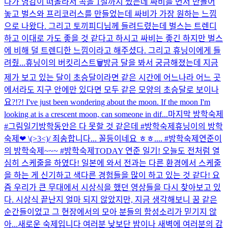
다가 영감이 떠올라서 곡을 1절까지 썼는데 싸비를 먼저 만들어
놓고 벌스와 프리코러스를 만들었는데 싸비가 가장 원하는 느낌
으로 나왔다. 그리고 토끼피디님께 들려드렸는데 벌스는 트렌디
하고 이대로 가도 좋을 것 같다고 하시고 싸비는 좋긴 하지만 벌스
에 비해 덜 트렌디한 느낌이라고 해주셨다. 그리고 휴닝이에게 들
려줬...
휴닝이의 버킷리스트🗑
방금 달을 봐서 궁금해졌는데 지금
제가 보고 있는 달이 초승달이라면 같은 시간에 어느나라 어느 곳
에서라도 지구 안에만 있다면 모두 같은 모양의 초승달로 보이나
요?!?! I've just been wondering about the moon. If the moon I'm
looking at is a crescent moon, can someone in dif...
마지막 방학숙제
#그림일기
방학동안은 다 못할 것 같은데 #방학숙제
휴닝이의 방학
숙제❤ \(>3<)/ 죄송합니다... 꼴등이네요 ㅎㅎ.... #방학숙제
연준이
의 방학숙제~~~ #방학숙제
TODAY 연준 일기! 오늘도 전처럼 열
심히 스케줄을 하였다! 일본에 와서 전과는 다른 환경에서 스케줄
을 하는 게 신기하고 색다른 경험들을 많이 하고 있는 것 같다! 요
즘 우리가 큰 무대에서 시상식을 했던 영상들을 다시 찾아보고 있
다. 시상식 끝난지 얼마 되지 않았지만, 지금 생각해보니 꿈 같은
순간들이었고 그 현장에서의 모아 분들의 함성소리가 믿기지 않
아...
새로운 숙제입니다 여러분 낮보단 밤이나 새벽에 여러분의 감