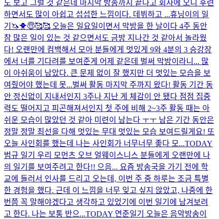
도 보고 그럴 것 같은데 마지막 방송까지 끝나고 회사에 오니 후련
하면서도 많이 아쉽고 섭섭한 느낌이다. 데뷔하고 ...
휴닝이의 일
기🦄🐥😇🥰🥰 오늘은 일요일이면서 막방을 한 날이다 4주 동안
참 많은 일이 있는 것 같으면서도 금방 지나간 것 같아서 놀라웠
다! 오랜만에 컴백해서 모아 분들에게 멋있게 9와 4분의 3 승강장
에서 너를 기다려를 보여준게 어제 같은데 벌써 막방이라니... 많
이 아쉬움이 남았다. 큰 문제 없이 잘 했지만 더 멋있는 모습을 보
여줬어야 했는데 못...
벌써 활동 마지막 주까지 왔다! 활동 기간 동
안 정신없이 지내서인지 3주나 지난 게 체감이 안 됐다 점점 집중
력도 떨어지고 피곤해져서인지 첫 주에 비해 2~3주 활동 때는 아
쉬운 모습이 많았던 것 같아 미련이 남는다 ㅜㅜ 남은 기간 동안은
정말 정말 최선을 다해 멋있는 무대 멋있는 모습 보여드릴게요! 또
오늘 사인회를 했는데 나는 사인회가 너무너무 좋다 모...
TODAY
범규 일기 우리 모먼츠 오브 얼웨이스니스 분들에게 오랜만에 나
의 일기를 보여주려고 한다!! 으음... 요즘 방송국을 가기 전에 학
교에 들러서 인사를 드리고 오는데, 이번 주 중 하루는 조금 특별
한 경험을 했다. 근데 이 느낌을 너무 잊고 싶지 않았고, 나중에 한
번쯤 꼭 말해야겠다고 생각하고 있었기에 이번 일기에 남겨보려
고 한다. 나는 보통 반으...
TODAY 연준일기 오늘은 음악방송이