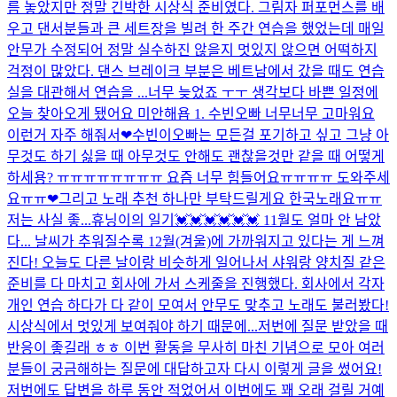
름 놓았지만 정말 긴박한 시상식 준비였다. 그림자 퍼포먼스를 배
우고 댄서분들과 큰 세트장을 빌려 한 주간 연습을 했었는데 매일
안무가 수정되어 정말 실수하진 않을지 멋있지 않으면 어떡하지
걱정이 많았다. 댄스 브레이크 부분은 베트남에서 갔을 때도 연습
실을 대관해서 연습을 ...
너무 늦었죠 ㅜㅜ 생각보다 바쁜 일정에
오늘 찾아오게 됐어요 미안해욥 1. 수빈오빠 너무너무 고마워요
이런거 자주 해줘서❤수빈이오빠는 모든걸 포기하고 싶고 그냥 아
무것도 하기 싫을 때 아무것도 안해도 괜찮을것만 같을 때 어떻게
하세용? ㅠㅠㅠㅠㅠㅠㅠㅠ 요즘 너무 힘들어요ㅠㅠㅠㅠ 도와주세
요ㅠㅠ❤그리고 노래 추천 하나만 부탁드릴게요 한국노래요ㅠㅠ
저는 사실 좋...
휴닝이의 일기💓💓💓💓💓💓 11월도 얼마 안 남았
다... 날씨가 추워질수록 12월(겨울)에 가까워지고 있다는 게 느껴
진다! 오늘도 다른 날이랑 비슷하게 일어나서 샤워랑 양치질 같은
준비를 다 마치고 회사에 가서 스케줄을 진행했다. 회사에서 각자
개인 연습 하다가 다 같이 모여서 안무도 맞추고 노래도 불러봤다!
시상식에서 멋있게 보여줘야 하기 때문에...
저번에 질문 받았을 때
반응이 좋길래 ㅎㅎ 이번 활동을 무사히 마친 기념으로 모아 여러
분들이 궁금해하는 질문에 대답하고자 다시 이렇게 글을 썼어요!
저번에도 답변을 하루 동안 적었어서 이번에도 꽤 오래 걸릴 거예