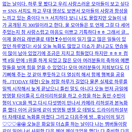
없는 날이다. 하루 못 봤다고 우리 사랑스러운 모아들이 보고 싶다
ㅠ SNS 서치도 하고 무대 영상도 보면서 모아들의 사랑과 함성을
느끼고 있는 중이다ㅋㅋ 서치하다 보니 나도 몰랐지만 오늘이 내
가 공개된 지 300일이라고 한다. 울 모아들은 또 언제 그걸 다 세어
주었는지 참 사랑스럽고 마음도 이쁘고 기특하다ㅎㅎ 그래서 글...
이제 올려요 레번클로 태현❣
수빈이의 일기 많고 많은 일들이 있
었던 하루였다! 사실 오늘 녹화도 많았고 더쇼가 끝나고도 연습들
이 많이 남아 있었기에 조금은 지치고 힘들었다 하지만 ㅎㅎㅎ 컴
백 8일 만에 1위를 하게 되었고 많은 모아 여러분들의 축하와 예쁜
말들을 보며 힘을 얻을 수 있었다! 모아 여러분들이 저희보다도 더
기뻐해 주는 것 같아 뿌듯하고 더 열심히 해서 함께 행복을 공유
하...
[TODAY 태현] 오늘 정말 하루가 길었다 물론 실제로 하루를
일찍 시작해서 늦게 끝났으니 틀린 말도 아니다 오늘 먼저 금일에
방영할 타이틀곡 드라이리허설을 하고 수정을 하는 동안 수빈이
형이 VCR을 찍고 다시 다섯명이 만나서 카메라 리허설과 본녹화
를 했다 이어 금일에 같이 방영될 엔젤 오 데빌도 드라이리허설부
터 차례대로 녹화를 마쳤다 그리고 다음주에 방...
휴닝이의 일기
♡♡♡🤩🤩 오늘은 화요일 더쇼를 하는 날이다 나는 멤버들이랑
같이 일어나서 샤워한 다음 헤어 메이크업을 했다! 다 준비한 다음