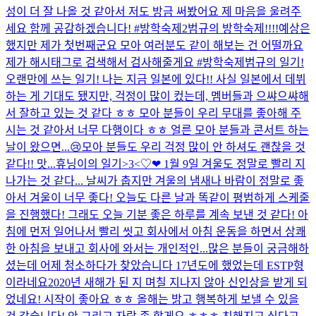
성이 더 잘 나올 것 같아서 저도 방금 써봤어요 제 마음을 울려주
세요 함께 공감하겠습니다! #방학숙제2
범규의 방학숙제!!!!
예상은
했지만 제가 첫번째군요 모아 여러분도 같이 해보는 건 어떨까요
제가 해시태그로 검색해서 검사해줄게요 #방학숙제
범규의 일기!
오랜만에 쓰는 일기! 나는 지금 일본에 있다!! 사실 일본에서 데뷔
하는 게 기대도 됐지만, 걱정이 많이 컸는데, 멤버들과 으쌰으쌰해
서 잘하고 있는 것 같다 ㅎㅎ 모아 분들이 우리 무대를 좋아해 주
시는 것 같아서 너무 다행이다 ㅎㅎ 얼른 모아 분들과 콘서트 하는
날이 왔으면...😢모아 분들도 우리 걱정 많이 안 하셔도 괜찮을 것
같다!! 맛...
휴닝이의 일기>3<♡❤ 1월 9일 겨울도 정말로 빨리 지
나가는 것 같다... 날씨가 춥지만 겨울의 냄새나 바람이 정말로 좋
아서 겨울이 너무 좋다! 오늘도 다른 날과 똑같이 평범하게 스케줄
을 진행했다! 그래도 오늘 기분 좋은 하루를 계속 보낸 것 같다! 아
침에 먼저 일어나서 빨리 씻고 회사에서 아침 운동을 하면서 상쾌
한 아침을 보내고 회사에 와서는 개인적인...
많은 분들이 궁금해하
셨는데 어제 청소하다가 찾았습니다 17년도에 했었는데 ESTP형
이라네요
2020년 새해가 된 지 며칠 지나지 않아 신인상을 받게 되
었네요! 시작이 좋아요 ㅎㅎ 올해는 밝고 행복하게 보낼 수 있을