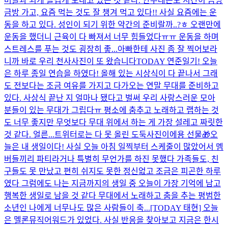
버들과 되게 즐겁게 보내고 있는 것 같다. 안무레슨도 시간이 금방
금방 가고, 요즘 먹는 것도 잘 챙겨 먹고 있다!! 사실 요즘에는 운
동을 하고 있다. 성인이 되기 위한 약간의 준비랄까..?ㅎ 오랜만에
운동을 했더니 근육이 다 빠져서 너무 힘들었다ㅠㅠ 운동을 하며
스트레스를 푸는 것도 굉장히 좋...
아빠한테 사진 좀 잘 찍어보라
니까 바로 우리 천사사진이 또 왔습니다
TODAY 연준일기! 오늘
은 하루 종일 연습을 하였다! 올해 있는 시상식이 다 끝나서 그래
도 전보다는 조금 여유를 가지고 다가오는 연말 무대를 준비하고
있다. 사상식 끝난 지 얼마나 됐다고 벌써 우리 사랑스러운 모아
분들이 있는 무대가 그립다ㅠ 평소에 춤추고 노래하고 랩하는 것
도 너무 좋지만 무엇보다 무대 위에서 하는 게 가장 설레고 짜릿한
것 같다. 얼른...
트위터로는 다 못 올린 도둑사진이에용 선물🎁
오
늘은 내 생일이다! 사실 오늘 아침 일찍부터 스케줄이 많았어서 멤
버들끼리 파티라거나 특별히 무언가를 하진 못했다 가족들도, 친
구들도 못 만났고 편히 쉬지도 못한 정신없고 조금은 피곤한 하루
였다 그럼에도 나는 지금까지의 생일 중 오늘이 가장 기억에 남고
행복한 생일로 남을 것 같다 무대에서 노래하고 춤을 추는 평범한
소년인 나에게 너무나도 많은 사람들이 축...
[TODAY 태현] 오늘
은 멜론뮤직어워드가 있었다. 사실 반응을 찾아보고 지금은 한시