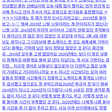
것 같습니다! 앗 그리고 자랑 좀 할게요 ㅎㅎㅎ 친해지고 싶다고
언급했던 폴킴 선배님이랑 오늘 대화 많이 했어요! 먼저 반갑게 인
사해 주시고 안아 주셔서 저도 온몸으로 반가움을 표현했어요 ㅋ
ㅋㅋㅋ 다음에는 꼭 제가 먼저 인사드리려고요!...
2019년을 돌아
보고>3<♡ 벌써 2019년 12월 31일이라는 게 믿어지지가 않는다!
12월 31일, 2019년의 마지막 날이어서 그런지 전에 있던 추억들이
다 생각난다 참 많은 일이 있었던 것 같은데 아직도 3월 4일 데뷔
날도 생각나고 그 다음날에 팬 쇼케이스 한 것도 새록새록 기억이
난다! 올해는 기억에 남은 일이 정말로 많았던 것 같다! 중간에
공...
2019년 모두들 고생 많았어요 2020년에는 보다 더 밝은 날들
이 함께하길 바랄게요 벌써 일 년이 지났다는 게 사실 기쁘지는 않
지만... 지금껏 겪어온 날들보다 앞으로의 더 다양하고 많은 날들
이 기대되고 기다려지니까요 ㅎㅎ 지나간 시간보다는 모아 여러
분들과 함께할 시간들에 더 집중하고 노력하도록 할게요 너무너
무 감사했고 앞으로도 잘 부탁드려요
2020년 범규의 첫 일기 벌써
2019년이 지나고 2020년이 다가왔다! 나의 19살은 정말 생각할 틈
도 없이 지나간 것 같다 어떻게 보면 좋기도 하고, 어떻게 보면 나
를 돌아볼 시간이 부족했던 것 같다. 2020년에는 나에게 나를 돌아
볼 시간을 좀 더 많이 주려고 한다. 사실 아까 브이앱에서도 말했