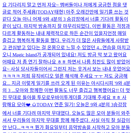
요 기다리지 말고 먼저 자요~ 멤버들이나 저에게 궁금한 점을 댓
글로 적어 주세욥
[TODAY태현] 아주 오래간만에 일기를 쓰는 것
같다 오늘 아니 어제 9와 4분의 3 승강장에서 너를 기다려 활동이
끝이 났다. 마지막 방송까지 잘 마무리되었다. 이번 활동은 걱정과
다르게 활동하는 내내 체력적으로 하든 순간이 있을지언정 매일
즐겁고 행복하게 활동을 했다. 우리가 더 많은 사람들에게 사랑받
고 관심받고 있다는 걸 온몸으로 느낄 수 있었던 4...
연습을 마치고
오니 Magic Island가 공개되어 있네요! 저도 방금 막 보고 왔어요
어때요 저 좀 연기 잘하나요 ㅎㅎ 하면서 나름 칭찬도 많이 받았어
요~ 사실 당사자들이어서 그런지 저는 웃겨서 보는 내내 웃었어요
ㅋㅋㅋㅋ 저희 뮤직비디오 얼른 해석해 주세요 ㅜㅜ 저도 궁금해
요... 지금 이렇게 일기를 쓰러 오게 된 이유는 아시다시피 '9와 4분
의 3 ...
모아와 함께한 이번 활동도 너무 즐겁고 행복했어요!! 더 멋
진 무대로 돌아올 투모로우바이투게더를 기대해 주세요 ㅎㅎ 사
랑해요 모아❤️ 🌰
TODAY 연준 일기! 오늘은 9와 4분의 3승강장
에서 너를 기다려 마지막 무대였다. 오늘도 많은 모아 분들이 와주
셔서 우리들의 마지막 무대를 함께 해주셨다. 사실 아직 잘 실감이
안 난다...ㅋㅋㅋ 뭔가 화요일부터 음악방송을 시작하고 모아 분들