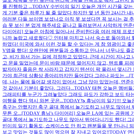
설도 세곡을 두번 췄는데 댄스곡 3곡을 연속으로 춰서 그런지 
를 진행하고 ...
TODAY 수빈이의 일기 오늘은 개인 시간을 갖는
게 기분 좋은 하루가 될 줄 알았다 하지만 몇 년 동안 24시간 
여러분 다들 브이앱 보셨나요 아직 못 보셨다면 꼭 보시는 걸
습 못 보신 분 없게 해주세요 끝나고 돌려보면서 사악하게 연준
다이어리] 오늘은 아침에 일어나서 준비한다음 여러 매체 프로모
니까 놀랍고 새로웠다♡ 인터뷰 마치고 나서 숙소로 돌아와서 
하였다! 미국에 와서 이런 것들 할 수 있다는 게 참 영광이고 
V앱을 했다! 오랜만에 팬분들과 소통하고 만나서 너무나도 즐겁고
고, 비가 와서 가는 길에 걱정하고 있었다. 근데 시간이 지나고
고 문을 밀었는데 문이 바람 때문에 열어지지 않고, 텐트를 피려고
밟자마자 졸음은 싹 사라지고 갑자기 텐션이 팍 올라서 몇시간 
가야 최곤데 상황상 종아리까지만 들어갔다 그러나 파도는 ...
[
데, 나는 물에 들어갈 생각이 없어서 그냥 앉아 있었는데, 연준
것 같아서 기분이 좋았다. 그러다...
TODAY 태현 오늘은 멤버
그래피티를 누군가 그려놓았다 그래도 파도가 강하고 보드 타는
여행을 했다 역시 와본 곳은...
TODAY🦄 휴닝이의 일기!!! 
축구는 안했지만 축구 골대 쪽에서 놀기도하고 나무도 많아서 뛰
무튼 오...
[TODAY 휴닝's 다이어리] 오늘은 LA에 있는 공
골대 쪽에서 놀기도하고 나무도 많아서 뛰어다니기도 했다! 그리고
빈이의 일기 활동도, 쇼케이스도 안 하고 팬분들을 못 만나니 되
보고 맛있는 것들도 많이 먹으며 잘 지내고 있어요!!
TODAY 