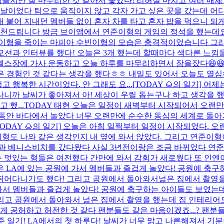
힘들지만 잘 마무리한 것 같아서 좋았다! 리허설 마치고 여러 매
 날이었다 팀으로 움직이지 않고 각자 가고 싶은 곳을 갔는데 어
내내 붙어 지내던 멤버들 없이 혼자 차를 타고 혼자 밥을 먹으니 되
 추천드립니다 방금 브이앱에서 연준이형의 게임의 정석을 했는데요
이형을 죽이는 마피아 수빈이형의 모습은 충격적이었습니다 그리고
션과 인터뷰를 했다! 오늘은 3개 했는데 할때마다 색다른 느낌을
헬스장에 가사 운동하고 오늘 하루를 마무리하면서 잠을잤다😆😆
좋은 경험인 것 같다는 생각을 했다ㅎㅎ 내일도 있어서 오늘도 열
 행복한 시간이었다. 안 그래도 요...
[TODAY 🌰의 일기] 
 나니까 날씨가 좋아져서 아! 세상이 우릴 돕는구나 하고 생각을 
 했...
TODAY 태현 오늘은 일정이 새벽부터 시작되어서 오랜만
동안 바다에서 놀았다 너무 오랜만에 순수한 동심의 세계로 돌아가
TODAY 🌰의 일기] 오늘은 아침 일찍부터 일정이 시작되었다. 
이형도 나와 같은 생각인지 내 옆에 와서 앉았다. 그리고 연준이
들과 베니스비치를 갔다왔다 사실 3년전이랑은 조금 바뀌었다 연
 멋있는 형들은 여전했다 간만에 와서 감회가 새로웠다 또 인엔아
오늘은 LA에 있는 공원에 가서 멤버들과 즐겁게 놀았다! 공원에 축
어다니기도 했다! 그리고 공원에서 돌아와서넓은 집에서 촬영을 했
원에 가서 멤버들과 즐겁게 놀았다! 공원에 축구하는 아이들도 보였는
 공원에서 돌아와서 넓은 집에서 촬영을 했는데 집 인테리어도 예쁘
게 공허하고 허전한 것 같다 팬분들도 같은 마음이겠죠...? 팬분
연준 일기! LA에서의 첫 하루다! 날씨가 너무 맑고 나른해져서 기