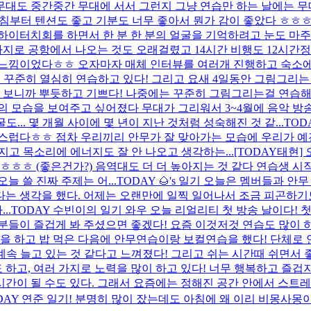
무대도 중간중간 무대에 서서 그런지 그냥 연습만 하는 날에는 무대가 
침부터 텐션도 좋고 기분도 너무 좋아서 뭔가 감이 좋았다 ㅎㅎ
이터치회를 하면서 한 분 한 분의 얼굴을 기억하려고 눈도 마주치고
로 공항에서 나오는 것도 오래걸렸고 14시간 비행도 12시간정도
느낌이었다ㅎㅎ 오자마자 매체 인터뷰를 여러개 진행하고 숙소에서
 꾸준히 열심히 연습하고 있다! 그리고 요새 4일동안 그림그리는
보니까 뿌듯하고 기쁘다! 나중에는 꾸준히 그림그리는걸 연습해서
의 모습을 보여주고 싶어졌다 무대가 그리워서 3~4월에 음악 방
... 몇 개월 사이에 몇 년이 지난 것처럼 성숙해진 것 같...
TOD
스럽다ㅎㅎ 점차 우리끼리 안무가 잘 맞아가는 모습에 우리가 예
고 목소리에 에너지도 잘 안 나오고 생각하는...
[TODAY태현
ㅎㅎㅎ (좋은건가?) 음역대도 더 더 높아지는 것 같다 연습생 시
 쓸 진짜 주제는 어...
TODAY 🌰's 일기 오늘은 멤버들과 안
 싶다는 생각을 했다. 어제는 오랜만에 일찍 일어나서 조금 피곤하
..
TODAY 수빈이의 일기 와우 오늘 리얼리티 첫 방송 날이다!
분들이 즐겁게 봐 주셨으면 좋겠다! 요즘 이것저것 연습도 많이 하
을 하고 밥 먹은 다음에 안무연습이랑 보컬연습을 했다! 단체로 
속 늘고 있는 것 같다고 느껴졌다! 그리고 쉬는 시간때 쉬면서 
 하고, 여러 가지로 노력을 많이 하고 있다! 너무 행복하고 즐
이 될 수도 있다. 그래서 요즘에는 정해진 공간 안에서 스트레스를
DAY 연준 일기! 분명히 많이 잤는데도 아침에 왜 이리 비몽사몽