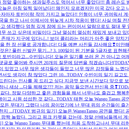
정말 좋아하는 생과일주스도 먹어서 너무 좋았다!!! 춤 레슨도 받
일기] 오늘은 아침 일찍 일어났다!! 왜인지 모르겠지만 미국 갔다 오고
하자마자 토빈이랑 작끼 가지고 놀았다!! 인형이 너무 귀여워서 
귀국을 하고 나서 이제서야 뒤늦게 시차 적응이 됐다! 사실 며칠 
.?'하고 생각했다 엄청 깊게 잠에 드는 편이어서 알람으로도 절대 못
너무너무 쓰고 싶은데 비밀이다 그냥 열심히 열심히 재밌게 보내고
재가 지구에 있다니..! 보더 콜리라는 머리가 아주 좋은 양치기 
 한 장 선물로 공개합니다! 다들 예쁜 사진들 감사해요❣
미안해
것은? 풀린 신발끈 묶기...? 3. 100일이 된 기분을 5글자로 표
 토빈이라고...
수빈입니다! 오늘은 일기를 쓰러 온 건 아니고 어
댓글로 물어봐 주시면 20개의 질문에 답변을 적겠습니다!
[TOD
 있었고 너무 많은 생각들이 들었고 너무 많은 감정들을 느꼈다 
 생각이 참 많았다 그런 10...
TODAY 수빈이의 일기 길고도 
드린다는 인사를 꼭 드리고 싶다 지금껏 보낸 시간보다 앞으로 보낼
 새삼 ...
다들 뭐해요??? 저는 음악 들으면서 반신욕 중❣
TOD
 것 같다. 정말 다양하고 좋은 경험들을 해서 너무나도 즐겁고 행복
이고 시원 섭섭한 것 같다...
TODAY 태현 오늘 Wango Tan
 모든 무대가 그랬다 나의 꿈이었기에 난 무대 위의 순간들이 즐
 ...
[TODAY 범규의 일기] 오늘은 WangoTango 공연을 했
짝 놀랐다. 그리고 핑크 카펫을 갔는데, 정말 선배님들께서 계셨
어리] 오늘 Wango Tango 무대를 했는데 처음 도착하고나서 무대