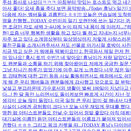
주섬 회사로 나섰다ㅋㅋㅋ 아침부터 맛있는 토스트도 먹고 내가 
아서 좋다! 요새 춤을 추다 보면 음악방송...
[Today 휴닝's 
다음에 자는 멤버들을 괴롭힌다 ㅎㅎ!!! 오늘은 연습실에 도착
영을 진행했...
TODAY 수빈이의 일기 오랜만에 쓰는 일기다! 
면 조금만 자도 새벽 3~4시에 눈이 떠져 '내 몸이 왜 이러지..
현] 요즘 너무 행복한 생활을 하고 있다 뭘 하고 지내는지 
자주 보고 있다 소개영상부터 일상영상까지 저렇게 사랑스러운 존
물친구들을 소개시켜주셔서 저도 선물로 아가시절 호박이 사진을
지금 먹고 싶은 거 뭐예용 떡볶이요!!! 2. 한국와서 제일 먼저 한 
어 있나요? 혹시 토끼 수빈?! 네 맞아요! 휴닝이가 저랑 닮았다고
도 팬분들과 소통을 하기 위해 찾아왔어요 저에게 궁금한 질문 
그냥 지나간 하루가 없었기에 아주 길게 느껴졌다 너무 많은 일이
트 강태현에 대한 고민 등등 사실 활동하면서도 해외에서도 쉬면서도
게 해 준 우리 멤버들과 팬분들에게 감사했고 앞으로도 잘 부탁
낯설고 부끄러운데 가수로서의 생활이 벌써 100일이 지났다고 하니
다...! 한 달 동안 느리면서도 돌이켜보면 빠르게 시간이 지난
생각이 오늘 많이 들었다. 미국 일정 큰 무리 없이 잘 해내서 다행
사실이 나에겐 공허함이 크다 난 오늘 너무 재밌게 무대를 했다
명한 팝 아티스트분들도 만날 수 있어서 정말 좋았다 아직 데뷔한지
대기실에 이름만 듣던 아티스트분들의 이름표가 붙여져 있어서 깜
견했다 ㅎㅎㅎ 그리고 핑크 카펫을 따...
[TODAY 휴닝's 다이