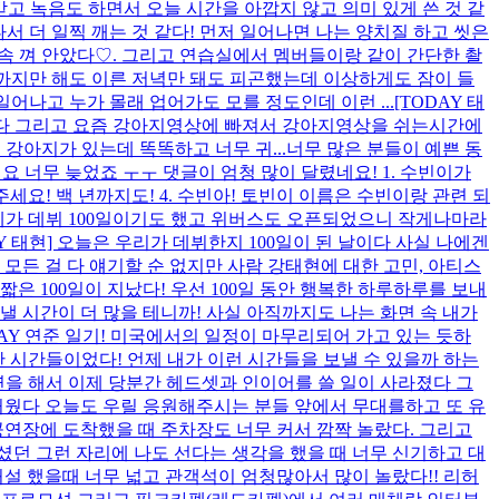
고 녹음도 하면서 오늘 시간을 아깝지 않고 의미 있게 쓴 것 같
 나서 더 일찍 깨는 것 같다! 먼저 일어나면 나는 양치질 하고 씻은
계속 껴 안았다♡. 그리고 연습실에서 멤버들이랑 같이 간단한 촬
전까지만 해도 이른 저녁만 돼도 피곤했는데 이상하게도 잠이 들
 일어나고 누가 몰래 업어가도 모를 정도인데 이런 ...
[TODAY 태
 있다 그리고 요즘 강아지영상에 빠져서 강아지영상을 쉬는시간에
강아지가 있는데 똑똑하고 너무 귀...
너무 많은 분들이 예쁜 동
요 너무 늦었죠 ㅜㅜ 댓글이 엄청 많이 달렸네요! 1. 수빈이가
현해주세요! 백 년까지도! 4. 수빈아! 토빈이 이름은 수빈이랑 관련 되
제가 데뷔 100일이기도 했고 위버스도 오픈되었으니 작게나마라
AY 태현] 오늘은 우리가 데뷔한지 100일이 된 날이다 사실 나에겐
모든 걸 다 얘기할 순 없지만 사람 강태현에 대한 고민, 아티스
짧은 100일이 지났다! 우선 100일 동안 행복한 하루하루를 보내
 시간이 더 많을 테니까! 사실 아직까지도 나는 화면 속 내가
AY 연준 일기! 미국에서의 일정이 마무리되어 가고 있는 듯하
한 시간들이었다! 언제 내가 이런 시간들을 보낼 수 있을까 하는
go 공연을 해서 이제 당분간 헤드셋과 인이어를 쓸 일이 사라졌다 그
거웠다 오늘도 우릴 응원해주시는 분들 앞에서 무대를하고 또 유
다! 공연장에 도착했을 때 주차장도 너무 커서 깜짝 놀랐다. 그리고
던 그런 자리에 나도 선다는 생각을 했을 때 너무 신기하고 대
 리허설 했을때 너무 넓고 관객석이 엄청많아서 많이 놀랐다!! 리허