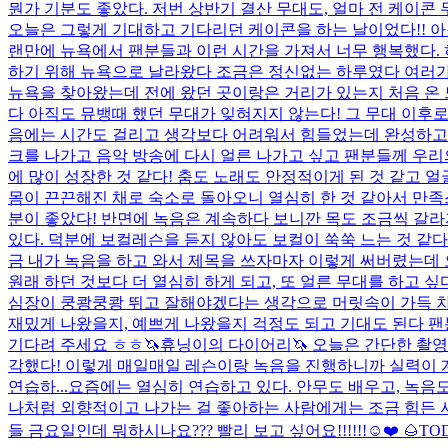
뭔가 기분도 좋았다. 저번 상반기 결산 무대도, 얼마 전 케이콘 
오늘은 그렇게 기대하고 기다리던 케이콘을 하는 날이었다!! 아
랜만에 뉴욕에서 팬분들과 이런 시간을 가져서 너무 행복했다. 하
하기 위해 뉴욕으로 날라왔다 조금은 정신없는 하루였다 여러가지
뉴욕을 찾아왔는데 전에 왔던 곳이랑은 거리가 있는지 처음 온 
다 아직도 뮤뱅때 했던 무대가 잊혀지지 않는다! 그 무대 이후로
음에는 시간도 걸리고 생각보다 어려워서 힘들었는데 완성하고 
크를 나가고 음악 방송에 다시 얼른 나가고 싶고 팬분들께 우리
에 많이 성장한 것 같다! 춤도 노래도 안정적이게 된 것 같고 얼굴도
몸이 끈끈해진 채로 숙소로 돌아오니 열심히 한 것 같아서 만족
분이 좋았다! 반면에 녹음은 계속하다 보니깐 목도 조금씩 갈라지
있다. 덕분에 보컬레슨을 듣지 않아도 보컬이 쑥쑥 느는 것 같다
금 내가 녹음을 하고 와서 제목을 쓰자마자 이렇게 써버렸는데 오늘
원래 하던 것보다 더 열심히 하게 되고, 또 얼른 무대를 하고
심장이 쿵쾅쿵쾅 뛰고 잘해야겠다는 생각으로 머릿속이 가득 차.
재밌게 나왔을지, 예쁘게 나왔을지 걱정도 되고 기대도 된다 팬
기다려 주세요 ㅎㅎ
🦄휴닝이의 다이어리🦄 오늘은 간단한 촬영
각했다! 이렇게 매일매일 레슨이랑 녹음을 진행하니까 실력이 계
연습하...
요즘에는 열심히 연습하고 있다. 안무도 배우고, 녹음도
나처럼 외향적이고 나가는 걸 좋아하는 사람에게는 조금 힘든 시간
들 금요일인데 뭐하시나요??? 빨리 보고 싶어요!!!!!!☺️❤️ 🌰
TO