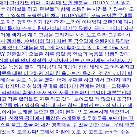
그립기도 하다... 이럴 때 보면 팬분들...
TODAY 🌰의 일기
ㅎㅎ 리허설을 하고, 팬분들과 함께 소통하는 시간을 가졌는데 오
 열심히 노력했다!! 처...
[TODAY태현] 오늘 케이콘 무대를
 자긴 했지만 뭔가 12시간 잔 느낌이 아니었다 오랜만에 다시
 룸서비스로 ...
휴닝카이의 일기♡ 뮤뱅이 끝나고 4일이 지났
 거에 빠져서 계속 그림을 그리거나 사진 보고 따라 그린다! 처
 멤버들...
수빈이의 일기 저번 주 금요일에 오랜만에 뮤직뱅
송에 섰던 무대들을 최근에 다시 찾아보고 있는데 몇 개월 사이
AY 연준일기! 오늘은 하루 종일 춤 연습과 녹음을 병행하였다!
전에 비해 많이 성장한 것 같아서 기쁘고 보기에도 멋있어서 기
] 오늘 녹음을 했다. 피디님의 디렉팅이 점점 세세하고 어려워지고
작했을 때랑 비교하면 거의 한 옥타브가 올라간 것 같다. 이건 방
무 레슨을 받고, 녹음을 했다! 어제 무대를 하고 와서 그런지 뭔가
기도 했지만, 리허설과 무대를 올라가기 전에는 언제나 그랬듯이
 첫 리얼리티 촬영이어서 많이 서툴고 헤매던 기억이 대부분인데
고 작은 촬영들도 자주 하고 있다! 보여드릴 게 많으니 조금만
안무를 하고 영상을 찍는데 서로 합도 데뷔전 보다 잘 맞다고 생
좋아하는 노래를 들으면 힐링이 된다! 밥도 든든하게 먹으면서
겁지만, 한정된 공간에서 똑같은 스케줄로 하루하루를 보낸다는 건
 풀고, 조금 더 내가 행복해질 수 있을 만한 것들...
우리 팬분
이었는지 모르겠다! 그래서 아침에 옷도 못 고르고 급하게 주섬