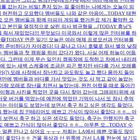
체 프로모션 그리고 핑크카펫(레드카펫)에서 여러 매체랑 인터뷰
디를 갔는지는 비밀! 혼자 있는 걸 좋아하는 나에게는 오늘이 되
게 허전하고 오묘했다 멤버들도 나와 같은 마음이...
TODAY 태현
 모든 멤버들과 함께 마피아 게임을 했거든요 제가 활약한 모
 본인을 열정적으로 살린 의사 범규형을 ...
[TODAY 휴닝'S
 줘서 재밌었다!!! 무엇보다 미국와서 이렇게 많은 인터뷰를 하
😆
TODAY 연준 일기! 오늘은 여러 매체 프로모션과 인터뷰를
심히 준비하다가 자야겠다! 다 끝나고 다시 호텔로 와서 별의 낮잠
어제는 멤버들과 첫 캠핑을 하러 갔다가 왔다. 사실 어제 하늘이 어둡
했다. 그런데 이게 무슨 일인지 캠핑장에 도착하고 차에서 내리려
에 있는 새벽 스케줄에 조금은 피곤 했지만 바다를 가서 모래를
(?) 모래 사장에서 장난치고 파도랑도 놀고 했다 몸까지 들어
오랜만에 멤버들과 바다를 가서 맛있는 것도 사 먹고 같이 놀았는
형이랑 모래로 장난을 치면서 놀았는데, 완전 어렸을 때로 돌아간
준이형과 사진을 찍었던 곳을 다시 찾아 갔는데 그래피티위에 새
웃 버거를 먹었는데 예전에 먹었던 기억이 나서 또 잠시 추억
구하는 아이들도 보였는데 보면서 축구 하고 싶은 생각도 들었다.
는데 집 인테리어도 예쁘고 간식이 많아서 좋았다 ㅎㅎ... 아
데 보면서 축구 하고 싶은 생각도 들었다. 축구는 안했지만 축구
고 간식이 많아서 좋았다 ㅎㅎ... 아무튼 오...
TODAY 수
들 얼른 만나고 싶어요 ㅜㅜㅜ 저희는 LA에서 예쁜 것들도 많이
분이 좋았다ㅎㅎ 건물 옥상과 산 위쪽에 가서 LA를 한눈에 보기도