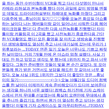
을 하는 동안 수빈이형이 VCR을 찍고 다시 다섯명이 만나서
카메라 리허설과 본녹화를 했다 이어 금일에 같이 방영될 엔젤
오 데빌도 드라이리허설부터 차례대로 녹화를 마쳤다 그리고
다음주에 방...
휴닝이의 일기♡♡♡🤩🤩 오늘은 화요일 더쇼를
하는 날이다 나는 멤버들이랑 같이 일어나서 샤워한 다음 헤어
메이크업을 했다! 다 준비한 다음 사전녹화를 진행했다! 타이
틀이랑 커플링곡 이 2곡을 했고 사전녹화가 종료한다음 간단
한 VCR촬영도 했다! 모든 촬영을 잘 마치고 생방송을 진행했
다! 생방송할때도 열심히 추고 나서 대기실에 갔는데 우리가 1
위후보라는 ...
TODAY 연준 일기 오늘은 너무나도 기쁘고 짜릿
한 날이었다. 거의 7개월 만에 온 더쇼라 엄청 설렜다. 사실 기
대도 안 하고 있었고 생각도 못 했는데 1위까지 하고 와서 너무
좋았다. 그동안 준비했던 것들이 빛을 본 순간 같았다. 또 모아
분들께 뭔가 받은 거면서도 보답을 해드린 것 같아서 너무 좋
았다. 오늘 사실 1위도 1위지만 그보다 더 좋았단 것은 ...
휴닝
이의 일기~~~~~~~~~~~~~~~(>3<) 오늘 10월21일 드디어 컴백
쇼를 한 날이다 이제까지 계속 준비해오다가 드디어 보여준다
는 생각을 하니까 너무 설렜다! 컴백쇼 하기전에 기자 쇼케이
스에서 먼저 무대를 선보였는데 확실히 오랜만에 무대에서 춤
을 추니까 즐겁기도 하면서 뭔가 더 열심히 추고 싶다는 생각
을했다! 이렇게 기자 쇼케이스도 잘 마무리하면서...
[TODAY