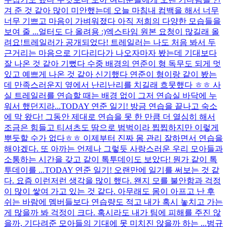
겨 준 것 같아 많이 미안했는데 오늘 마침내 컴백을 해서 너무
너무 기쁘고 마음이 가벼워졌다 아직 저희의 다양한 모습들을
보여 줄 ...
얼터도 다 올려용 :)
엑스타임 원본 요청이 많길래 올
려요!
트레일러가 공개되었다! 트레일러는 나도 처음 봐서 두
근거리는 마음으로 기다리다가 나오자마자 봤는데 기대보다
잘 나온 것 같아 기뻤다 수중 배경의 연준이 형 독무도 되게 멋
있고 예쁘게 나온 것 같아 신기했다 연준이 형이랑 같이 봤는
데 만족스러운지 옆에서 난리난리를 치길래 흐뭇했다 ㅎㅎ 사
실 트레일러를 연습할 때는 배경 없이 그저 연습실 바닥에 누
워서 했던지라...
TODAY 연준 일기! 방금 연습을 끝나고 숙소
에 막 왔다! 그동안 제대로 연습을 못 한 만큼 더 열심히 해서
조금은 힘들고 티셔츠도 땀으로 범벅이라 찝찝하지만 이렇게
뿌듯할 수가 없다ㅎㅎ 이제부터 진짜 몸 관리 잘하면서 연습을
해야겠다. 또 아까는 언제나 그렇듯 사랑스러운 우리 모아들과
소통하는 시간을 갖고 같이 톡투데이도 보았다! 뭔가 같이 톡
투데이를 ...
TODAY 연준 일기! 오랜만에 일기를 써보는 것 같
다. 요즘 이런저런 생각을 많이 했다. 왠지 모를 불안함과 걱정
이 많이 쌓여 가고 있는 것 같다. 아무래도 몸이 아프고 난 후
쉬는 바람에 멤버들보다 연습량도 적고 내가 혹시 놓치고 가는
게 많을까 봐 걱정이 크다. 혹시라도 내가 팀에 피해를 주진 않
을까, 기다려준 모아들의 기대에 못 미치진 않을까 하는 ...
범규