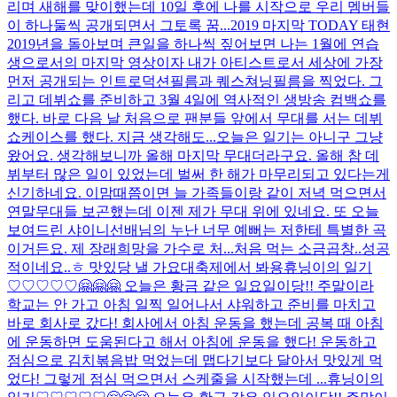
리며 새해를 맞이했는데 10일 후에 나를 시작으로 우리 멤버들
이 하나둘씩 공개되면서 그토록 꿈...
2019 마지막 TODAY 태현
2019년을 돌아보며 큰일을 하나씩 짚어보면 나는 1월에 연습
생으로서의 마지막 영상이자 내가 아티스트로서 세상에 가장
먼저 공개되는 인트로덕션필름과 퀘스쳐닝필름을 찍었다. 그
리고 데뷔쇼를 준비하고 3월 4일에 역사적인 생방송 컴백쇼를
했다. 바로 다음 날 처음으로 팬분들 앞에서 무대를 서는 데뷔
쇼케이스를 했다. 지금 생각해도...
오늘은 일기는 아니구 그냥
왔어요. 생각해보니까 올해 마지막 무대더라구요. 올해 참 데
뷔부터 많은 일이 있었는데 벌써 한 해가 마무리되고 있다는게
신기하네요. 이맘때쯤이면 늘 가족들이랑 같이 저녁 먹으면서
연말무대들 보곤했는데 이젠 제가 무대 위에 있네요. 또 오늘
보여드린 샤이니선배님의 누난 너무 예뻐는 저한테 특별한 곡
이거든요. 제 장래희망을 가수로 처...
처음 먹는 소금곱창..성공
적이네요..ㅎ 맛있당 낼 가요대축제에서 봐용
휴닝이의 일기
♡♡♡♡♡🤗🤗🤗 오늘은 황금 같은 일요일이당!! 주말이라
학교는 안 가고 아침 일찍 일어나서 샤워하고 준비를 마치고
바로 회사로 갔다! 회사에서 아침 운동을 했는데 공복 때 아침
에 운동하면 도움된다고 해서 아침에 운동을 했다! 운동하고
점심으로 김치볶음밥 먹었는데 맵다기보다 달아서 맛있게 먹
었다! 그렇게 점심 먹으면서 스케줄을 시작했는데 ...
휴닝이의