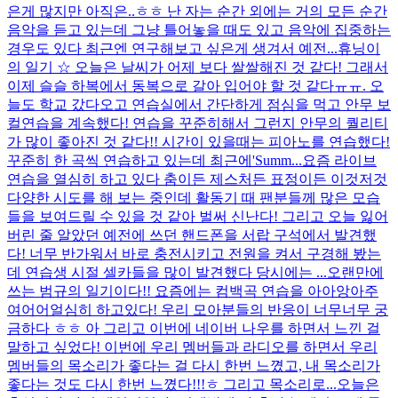
은게 많지만 아직은..ㅎㅎ 난 자는 순간 외에는 거의 모든 순간
음악을 듣고 있는데 그냥 틀어놓을 때도 있고 음악에 집중하는
경우도 있다 최근엔 연구해보고 싶은게 생겨서 예전...
휴닝이
의 일기 ☆ 오늘은 날씨가 어제 보다 쌀쌀해진 것 같다! 그래서
이제 슬슬 하복에서 동복으로 갈아 입어야 할 것 같다ㅠㅠ. 오
늘도 학교 갔다오고 연습실에서 간단하게 점심을 먹고 안무 보
컬연습을 계속했다! 연습을 꾸준히해서 그런지 안무의 퀄리티
가 많이 좋아진 것 같다!! 시간이 있을때는 피아노를 연습했다!
꾸준히 한 곡씩 연습하고 있는데 최근에'Summ...
요즘 라이브
연습을 열심히 하고 있다 춤이든 제스처든 표정이든 이것저것
다양한 시도를 해 보는 중인데 활동기 때 팬분들께 많은 모습
들을 보여드릴 수 있을 것 같아 벌써 신난다! 그리고 오늘 잃어
버린 줄 알았던 예전에 쓰던 핸드폰을 서랍 구석에서 발견했
다! 너무 반가워서 바로 충전시키고 전원을 켜서 구경해 봤는
데 연습생 시절 셀카들을 많이 발견했다 당시에는 ...
오랜만에
쓰는 범규의 일기이다!! 요즘에는 컴백곡 연습을 아아앙아주
여어어얼심히 하고있다! 우리 모아분들의 반응이 너무너무 궁
금하다 ㅎㅎ 아 그리고 이번에 네이버 나우를 하면서 느낀 걸
말하고 싶었다! 이번에 우리 멤버들과 라디오를 하면서 우리
멤버들의 목소리가 좋다는 걸 다시 한번 느꼈고, 내 목소리가
좋다는 것도 다시 한번 느꼈다!!!ㅎ 그리고 목소리로...
오늘은