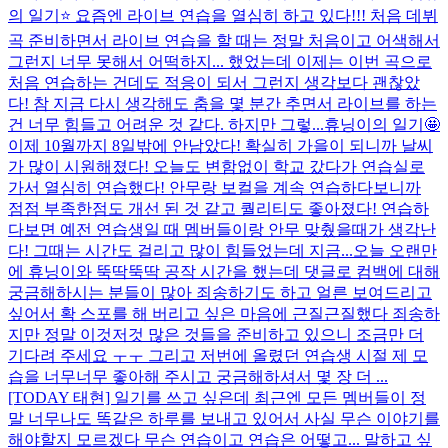
의 일기⭐️ 요즘엔 라이브 연습을 열심히 하고 있다!!! 처음 데뷔
곡 준비하면서 라이브 연습을 할 때는 정말 처음이고 어색해서
그런지 너무 못해서 어떡하지... 했었는데 이제는 이번 곡으로
처음 연습하는 건데도 적응이 되서 그런지 생각보다 괜찮았
다! 참 지금 다시 생각해도 춤을 몇 분간 추면서 라이브를 하는
건 너무 힘들고 어려운 것 같다. 하지만 그렇...
휴닝이의 일기🤩
이제 10월까지 8일밖에 안남았다! 확실히 가을이 되니까 날씨
가 많이 시원해졌다! 오늘도 변함없이 학교 갔다가 연습실로
가서 열심히 연습했다! 안무랑 보컬을 계속 연습하다보니까
점점 부족한점도 개선 된 것 같고 퀄리티도 좋아졌다! 연습하
다보면 예전 연습생일 때 멤버들이랑 안무 맞췄을때가 생각난
다! 그때는 시간도 걸리고 많이 힘들었는데 지금...
오늘 오랜만
에 휴닝이와 뚝딱뚝딱 공작 시간을 했는데 댓글로 컴백에 대해
궁금해하시는 분들이 많아 죄송하기도 하고 얼른 보여드리고
싶어서 확 스포를 해 버리고 싶은 마음에 근질근질했다 죄송하
지만 정말 이것저것 많은 것들을 준비하고 있으니 조금만 더
기다려 주세요 ㅜㅜ 그리고 저번에 올렸던 연습생 시절 제 모
습을 너무너무 좋아해 주시고 궁금해하셔서 몇 장 더 ...
[TODAY 태현] 일기를 쓰고 싶은데 최근엔 모든 멤버들이 정
말 너무나도 똑같은 하루를 보내고 있어서 사실 무슨 이야기를
해야할지 모르겠다 무슨 연습이고 연습은 어떻고... 말하고 싶