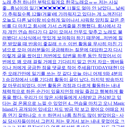
노래 추천 하나만 부탁드릴게요 한국노래요ㅠㅠ 저는 사실
좋...
휴닝이의 일기💓💓💓💓💓💓 11월도 얼마 안 남았다... 날씨
가 추워질수록 12월(겨울)에 가까워지고 있다는 게 느껴진다!
오늘도 다른 날이랑 비슷하게 일어나서 샤워랑 양치질 같은 준
비를 다 마치고 회사에 가서 스케줄을 진행했다. 회사에서 각
자 개인 연습 하다가 다 같이 모여서 안무도 맞추고 노래도 불
러봤다! 시상식에서 멋있게 보여줘야 하기 때문에...
저번에 질
문 받았을 때 반응이 좋길래 ㅎㅎ 이번 활동을 무사히 마친 기
념으로 모아 여러분들이 궁금해하는 질문에 대답하고자 다시
이렇게 글을 썼어요! 저번에도 답변을 하루 동안 적었어서 이
번에도 꽤 오래 걸릴 거예요 기다리지 말고 먼저 자요~ 멤버들
이나 저에게 궁금한 점을 댓글로 적어 주세욥
[TODAY태현] 아
주 오래간만에 일기를 쓰는 것 같다 오늘 아니 어제 9와 4분의
3 승강장에서 너를 기다려 활동이 끝이 났다. 마지막 방송까지
잘 마무리되었다. 이번 활동은 걱정과 다르게 활동하는 내내
체력적으로 하든 순간이 있을지언정 매일 즐겁고 행복하게 활
동을 했다. 우리가 더 많은 사람들에게 사랑받고 관심받고 있
다는 걸 온몸으로 느낄 수 있었던 4...
연습을 마치고 오니 Magic
Island가 공개되어 있네요! 저도 방금 막 보고 왔어요 어때요 저
좀 연기 잘하나요 ㅎㅎ 하면서 나름 칭찬도 많이 받았어요~ 사
실 당사자들이어서 그런지 저는 웃겨서 보는 내내 웃었어요 ㅋ