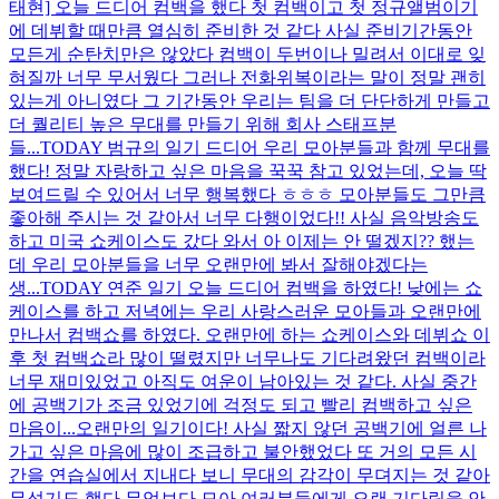
태현] 오늘 드디어 컴백을 했다 첫 컴백이고 첫 정규앨범이기
에 데뷔할 때만큼 열심히 준비한 것 같다 사실 준비기간동안
모든게 순탄치만은 않았다 컴백이 두번이나 밀려서 이대로 잊
혀질까 너무 무서웠다 그러나 전화위복이라는 말이 정말 괜히
있는게 아니였다 그 기간동안 우리는 팀을 더 단단하게 만들고
더 퀄리티 높은 무대를 만들기 위해 회사 스태프분
들...
TODAY 범규의 일기 드디어 우리 모아분들과 함께 무대를
했다! 정말 자랑하고 싶은 마음을 꾹꾹 참고 있었는데, 오늘 딱
보여드릴 수 있어서 너무 행복했다 ㅎㅎㅎ 모아분들도 그만큼
좋아해 주시는 것 같아서 너무 다행이었다!! 사실 음악방송도
하고 미국 쇼케이스도 갔다 와서 아 이제는 안 떨겠지?? 했는
데 우리 모아분들을 너무 오랜만에 봐서 잘해야겠다는
생...
TODAY 연준 일기 오늘 드디어 컴백을 하였다! 낮에는 쇼
케이스를 하고 저녁에는 우리 사랑스러운 모아들과 오랜만에
만나서 컴백쇼를 하였다. 오랜만에 하는 쇼케이스와 데뷔쇼 이
후 첫 컴백쇼라 많이 떨렸지만 너무나도 기다려왔던 컴백이라
너무 재미있었고 아직도 여운이 남아있는 것 같다. 사실 중간
에 공백기가 조금 있었기에 걱정도 되고 빨리 컴백하고 싶은
마음이...
오랜만의 일기이다! 사실 짧지 않던 공백기에 얼른 나
가고 싶은 마음에 많이 조급하고 불안했었다 또 거의 모든 시
간을 연습실에서 지내다 보니 무대의 감각이 무뎌지는 것 같아
무섭기도 했다 무엇보다 모아 여러분들에게 오랜 기다림을 안