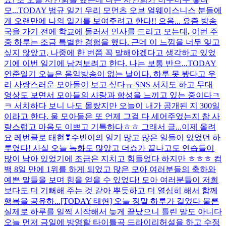
모...
TODAY 범규 일기 우리 모먼츠 오브 얼웨이스니스 분들에
게 오랜만에 나의 일기를 보여주려고 한다!! 으음... 요즘 방송
국을 가기 전에 학교에 들러서 인사를 드리고 오는데, 이번 주
중 하루는 조금 특별한 경험을 했다. 근데 이 느낌을 너무 잊고
싶지 않았고, 나중에 한 번쯤 꼭 말해야겠다고 생각하고 있었
기에 이번 일기에 남겨보려고 한다. 나는 보통 반으...
TODAY
연준일기 오늘은 음악방송이 없는 날이다. 하루 못 봤다고 우
리 사랑스러운 모아들이 보고 싶다ㅠ SNS 서치도 하고 무대
영상도 보면서 모아들의 사랑과 함성을 느끼고 있는 중이다ㅋ
ㅋ 서치하다 보니 나도 몰랐지만 오늘이 내가 공개된 지 300일
이라고 한다. 울 모아들은 또 언제 그걸 다 세어주었는지 참 사
랑스럽고 마음도 이쁘고 기특하다ㅎㅎ 그래서 글...
이제 올려
요 레번클로 태현❣
수빈이의 일기 많고 많은 일들이 있었던 하
루였다! 사실 오늘 녹화도 많았고 더쇼가 끝나고도 연습들이
많이 남아 있었기에 조금은 지치고 힘들었다 하지만 ㅎㅎㅎ 컴
백 8일 만에 1위를 하게 되었고 많은 모아 여러분들의 축하와
예쁜 말들을 보며 힘을 얻을 수 있었다! 모아 여러분들이 저희
보다도 더 기뻐해 주는 것 같아 뿌듯하고 더 열심히 해서 함께
행복을 공유하...
[TODAY 태현] 오늘 정말 하루가 길었다 물론
실제로 하루를 일찍 시작해서 늦게 끝났으니 틀린 말도 아니다
오늘 먼저 금일에 방영할 타이틀곡 드라이리허설을 하고 수정