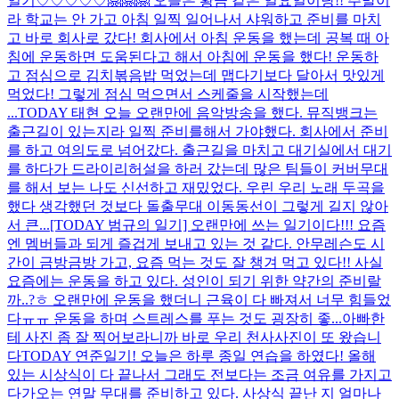
일기♡♡♡♡♡🤗🤗🤗 오늘은 황금 같은 일요일이당!! 주말이
라 학교는 안 가고 아침 일찍 일어나서 샤워하고 준비를 마치
고 바로 회사로 갔다! 회사에서 아침 운동을 했는데 공복 때 아
침에 운동하면 도움된다고 해서 아침에 운동을 했다! 운동하
고 점심으로 김치볶음밥 먹었는데 맵다기보다 달아서 맛있게
먹었다! 그렇게 점심 먹으면서 스케줄을 시작했는데
...
TODAY 태현 오늘 오랜만에 음악방송을 했다. 뮤직뱅크는
출근길이 있는지라 일찍 준비를해서 가야했다. 회사에서 준비
를 하고 여의도로 넘어갔다. 출근길을 마치고 대기실에서 대기
를 하다가 드라이리허설을 하러 갔는데 많은 팀들이 커버무대
를 해서 보는 나도 신선하고 재밌었다. 우린 우리 노래 두곡을
했다 생각했던 것보다 돌출무대 이동동선이 그렇게 길지 않아
서 큰...
[TODAY 범규의 일기] 오랜만에 쓰는 일기이다!!! 요즘
엔 멤버들과 되게 즐겁게 보내고 있는 것 같다. 안무레슨도 시
간이 금방금방 가고, 요즘 먹는 것도 잘 챙겨 먹고 있다!! 사실
요즘에는 운동을 하고 있다. 성인이 되기 위한 약간의 준비랄
까..?ㅎ 오랜만에 운동을 했더니 근육이 다 빠져서 너무 힘들었
다ㅠㅠ 운동을 하며 스트레스를 푸는 것도 굉장히 좋...
아빠한
테 사진 좀 잘 찍어보라니까 바로 우리 천사사진이 또 왔습니
다
TODAY 연준일기! 오늘은 하루 종일 연습을 하였다! 올해
있는 시상식이 다 끝나서 그래도 전보다는 조금 여유를 가지고
다가오는 연말 무대를 준비하고 있다. 사상식 끝난 지 얼마나