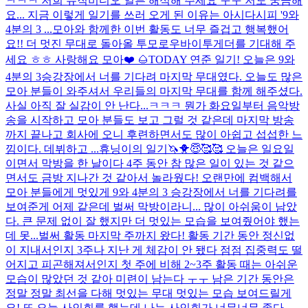
ㅋㅋㅋ 저희 뮤직비디오 얼른 해석해 주세요 ㅜㅜ 저도 궁금해
요... 지금 이렇게 일기를 쓰러 오게 된 이유는 아시다시피 '9와
4분의 3 ...
모아와 함께한 이번 활동도 너무 즐겁고 행복했어
요!! 더 멋진 무대로 돌아올 투모로우바이투게더를 기대해 주
세요 ㅎㅎ 사랑해요 모아❤️ 🌰
TODAY 연준 일기! 오늘은 9와
4분의 3승강장에서 너를 기다려 마지막 무대였다. 오늘도 많은
모아 분들이 와주셔서 우리들의 마지막 무대를 함께 해주셨다.
사실 아직 잘 실감이 안 난다...ㅋㅋㅋ 뭔가 화요일부터 음악방
송을 시작하고 모아 분들도 보고 그럴 것 같은데 마지막 방송
까지 끝나고 회사에 오니 후련하면서도 많이 아쉽고 섭섭한 느
낌이다. 데뷔하고 ...
휴닝이의 일기🦄🐥😇🥰🥰 오늘은 일요일
이면서 막방을 한 날이다 4주 동안 참 많은 일이 있는 것 같으
면서도 금방 지나간 것 같아서 놀라웠다! 오랜만에 컴백해서
모아 분들에게 멋있게 9와 4분의 3 승강장에서 너를 기다려를
보여준게 어제 같은데 벌써 막방이라니... 많이 아쉬움이 남았
다. 큰 문제 없이 잘 했지만 더 멋있는 모습을 보여줬어야 했는
데 못...
벌써 활동 마지막 주까지 왔다! 활동 기간 동안 정신없
이 지내서인지 3주나 지난 게 체감이 안 됐다 점점 집중력도 떨
어지고 피곤해져서인지 첫 주에 비해 2~3주 활동 때는 아쉬운
모습이 많았던 것 같아 미련이 남는다 ㅜㅜ 남은 기간 동안은
정말 정말 최선을 다해 멋있는 무대 멋있는 모습 보여드릴게
요! 또 오늘 사인회를 했는데 나는 사인회가 너무너무 좋다