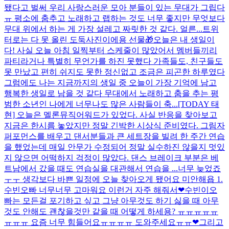
됐다고 벌써 우리 사랑스러운 모아 분들이 있는 무대가 그립다
ㅠ 평소에 춤추고 노래하고 랩하는 것도 너무 좋지만 무엇보다
무대 위에서 하는 게 가장 설레고 짜릿한 것 같다. 얼른...
트위
터로는 다 못 올린 도둑사진이에용 선물🎁
오늘은 내 생일이
다! 사실 오늘 아침 일찍부터 스케줄이 많았어서 멤버들끼리
파티라거나 특별히 무언가를 하진 못했다 가족들도, 친구들도
못 만났고 편히 쉬지도 못한 정신없고 조금은 피곤한 하루였다
그럼에도 나는 지금까지의 생일 중 오늘이 가장 기억에 남고
행복한 생일로 남을 것 같다 무대에서 노래하고 춤을 추는 평
범한 소년인 나에게 너무나도 많은 사람들이 축...
[TODAY 태
현] 오늘은 멜론뮤직어워드가 있었다. 사실 반응을 찾아보고
지금은 한시름 놓았지만 정말 긴박한 시상식 준비였다. 그림자
퍼포먼스를 배우고 댄서분들과 큰 세트장을 빌려 한 주간 연습
을 했었는데 매일 안무가 수정되어 정말 실수하진 않을지 멋있
지 않으면 어떡하지 걱정이 많았다. 댄스 브레이크 부분은 베
트남에서 갔을 때도 연습실을 대관해서 연습을 ...
너무 늦었죠
ㅜㅜ 생각보다 바쁜 일정에 오늘 찾아오게 됐어요 미안해욥 1.
수빈오빠 너무너무 고마워요 이런거 자주 해줘서❤수빈이오
빠는 모든걸 포기하고 싶고 그냥 아무것도 하기 싫을 때 아무
것도 안해도 괜찮을것만 같을 때 어떻게 하세용? ㅠㅠㅠㅠㅠ
ㅠㅠㅠ 요즘 너무 힘들어요ㅠㅠㅠㅠ 도와주세요ㅠㅠ❤그리고