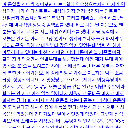
며 큰일을 하나씩 짚어보면 나는 1월에 연습생으로서의 마지막 영
상이자 내가 아티스트로서 세상에 가장 먼저 공개되는 인트로덕
션필름과 퀘스쳐닝필름을 찍었다. 그리고 데뷔쇼를 준비하고 3월
4일에 역사적인 생방송 컴백쇼를 했다. 바로 다음 날 처음으로 팬
분들 앞에서 무대를 서는 데뷔쇼케이스를 했다. 지금 생각해도...
오늘은 일기는 아니구 그냥 왔어요. 생각해보니까 올해 마지막 무
대더라구요. 올해 참 데뷔부터 많은 일이 있었는데 벌써 한 해가
마무리되고 있다는게 신기하네요. 이맘때쯤이면 늘 가족들이랑
같이 저녁 먹으면서 연말무대들 보곤했는데 이젠 제가 무대 위에
있네요. 또 오늘 보여드린 샤이니선배님의 누난 너무 예뻐는 저한
테 특별한 곡이거든요. 제 장래희망을 가수로 처...
처음 먹는 소금
곱창..성공적이네요..ㅎ 맛있당 낼 가요대축제에서 봐용
휴닝이의
일기♡♡♡♡♡🤗🤗🤗 오늘은 황금 같은 일요일이당!! 주말이라
학교는 안 가고 아침 일찍 일어나서 샤워하고 준비를 마치고 바로
회사로 갔다! 회사에서 아침 운동을 했는데 공복 때 아침에 운동하
면 도움된다고 해서 아침에 운동을 했다! 운동하고 점심으로 김치
볶음밥 먹었는데 맵다기보다 달아서 맛있게 먹었다! 그렇게 점심
먹으면서 스케줄을 시작했는데 ...
휴닝이의 일기♡♡♡♡♡🤗🤗
🤗 오늘은 황금 같은 일요일이당!! 주말이라 학교는 안 가고 아침