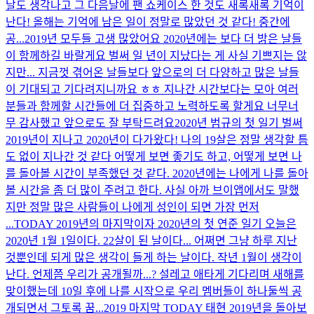
날도 생각나고 그 다음날에 팬 쇼케이스 한 것도 새록새록 기억이
난다! 올해는 기억에 남은 일이 정말로 많았던 것 같다! 중간에
공...
2019년 모두들 고생 많았어요 2020년에는 보다 더 밝은 날들
이 함께하길 바랄게요 벌써 일 년이 지났다는 게 사실 기쁘지는 않
지만... 지금껏 겪어온 날들보다 앞으로의 더 다양하고 많은 날들
이 기대되고 기다려지니까요 ㅎㅎ 지나간 시간보다는 모아 여러
분들과 함께할 시간들에 더 집중하고 노력하도록 할게요 너무너
무 감사했고 앞으로도 잘 부탁드려요
2020년 범규의 첫 일기 벌써
2019년이 지나고 2020년이 다가왔다! 나의 19살은 정말 생각할 틈
도 없이 지나간 것 같다 어떻게 보면 좋기도 하고, 어떻게 보면 나
를 돌아볼 시간이 부족했던 것 같다. 2020년에는 나에게 나를 돌아
볼 시간을 좀 더 많이 주려고 한다. 사실 아까 브이앱에서도 말했
지만 정말 많은 사람들이 나에게 성인이 되면 가장 먼저
...
TODAY 2019년의 마지막이자 2020년의 첫 연준 일기 오늘은
2020년 1월 1일이다. 22살이 된 날이다... 어쩌면 그냥 하루 지난
것뿐인데 되게 많은 생각이 들게 하는 날이다. 작년 1월이 생각이
난다. 언제쯤 우리가 공개될까...? 설레고 애타게 기다리며 새해를
맞이했는데 10일 후에 나를 시작으로 우리 멤버들이 하나둘씩 공
개되면서 그토록 꿈...
2019 마지막 TODAY 태현 2019년을 돌아보