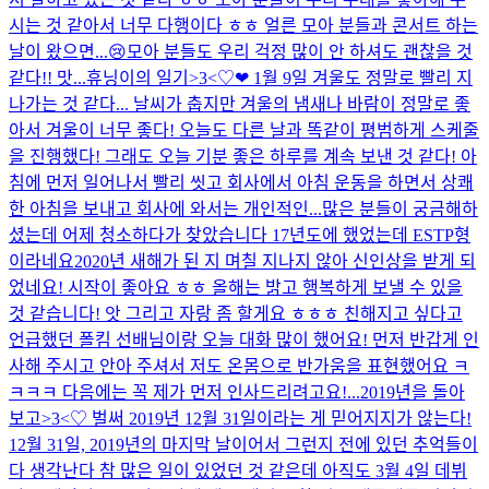
시는 것 같아서 너무 다행이다 ㅎㅎ 얼른 모아 분들과 콘서트 하는
날이 왔으면...😢모아 분들도 우리 걱정 많이 안 하셔도 괜찮을 것
같다!! 맛...
휴닝이의 일기>3<♡❤ 1월 9일 겨울도 정말로 빨리 지
나가는 것 같다... 날씨가 춥지만 겨울의 냄새나 바람이 정말로 좋
아서 겨울이 너무 좋다! 오늘도 다른 날과 똑같이 평범하게 스케줄
을 진행했다! 그래도 오늘 기분 좋은 하루를 계속 보낸 것 같다! 아
침에 먼저 일어나서 빨리 씻고 회사에서 아침 운동을 하면서 상쾌
한 아침을 보내고 회사에 와서는 개인적인...
많은 분들이 궁금해하
셨는데 어제 청소하다가 찾았습니다 17년도에 했었는데 ESTP형
이라네요
2020년 새해가 된 지 며칠 지나지 않아 신인상을 받게 되
었네요! 시작이 좋아요 ㅎㅎ 올해는 밝고 행복하게 보낼 수 있을
것 같습니다! 앗 그리고 자랑 좀 할게요 ㅎㅎㅎ 친해지고 싶다고
언급했던 폴킴 선배님이랑 오늘 대화 많이 했어요! 먼저 반갑게 인
사해 주시고 안아 주셔서 저도 온몸으로 반가움을 표현했어요 ㅋ
ㅋㅋㅋ 다음에는 꼭 제가 먼저 인사드리려고요!...
2019년을 돌아
보고>3<♡ 벌써 2019년 12월 31일이라는 게 믿어지지가 않는다!
12월 31일, 2019년의 마지막 날이어서 그런지 전에 있던 추억들이
다 생각난다 참 많은 일이 있었던 것 같은데 아직도 3월 4일 데뷔