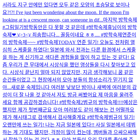
서라도 지구 안에만 있다면 모두 같은 모양의 초승달로 보이나
요?!?! I've just been wondering about the moon. If the moon I'm
looking at is a crescent moon, can someone in dif...
마지막 방학숙제
#그림일기
방학동안은 다 못할 것 같은데 #방학숙제
휴닝이의 방학
숙제❤ \(>3<)/ 죄송합니다... 꼴등이네요 ㅎㅎ.... #방학숙제
연준이
의 방학숙제~~~ #방학숙제
TODAY 연준 일기! 오늘도 전처럼 열
심히 스케줄을 하였다! 일본에 와서 전과는 다른 환경에서 스케줄
을 하는 게 신기하고 색다른 경험들을 많이 하고 있는 것 같다! 요
즘 우리가 큰 무대에서 시상식을 했던 영상들을 다시 찾아보고 있
다. 시상식 끝난지 얼마 되지 않았지만, 지금 생각해보니 꿈 같은
순간들이었고 그 현장에서의 모아 분들의 함성소리가 믿기지 않
아...
새로운 숙제입니다 여러분 낮보단 밤이나 새벽에 여러분의 감
성이 더 잘 나올 것 같아서 저도 방금 써봤어요 제 마음을 울려주
세요 함께 공감하겠습니다! #방학숙제2
범규의 방학숙제!!!!
예상은
했지만 제가 첫번째군요 모아 여러분도 같이 해보는 건 어떨까요
제가 해시태그로 검색해서 검사해줄게요 #방학숙제
범규의 일기!
오랜만에 쓰는 일기! 나는 지금 일본에 있다!! 사실 일본에서 데뷔
하는 게 기대도 됐지만, 걱정이 많이 컸는데, 멤버들과 으쌰으쌰해
서 잘하고 있는 것 같다 ㅎㅎ 모아 분들이 우리 무대를 좋아해 주