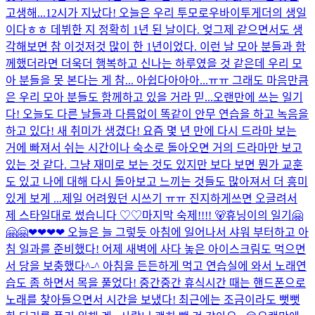
고생해...
12시가 지났다! 오늘은 우리 투모로우바이투게더의 생일
이다ㅎㅎ 데뷔한 지 정확히 1년 된 날이다. 엊그제 같으면서도 생
각해보면 참 이것저것 많이 한 1년이었다. 이런 날 모아 분들과 함
께했더라면 더욱더 행복하고 신나는 하루였을 것 같은데 우리 모
아 분들을 못 본다는 게 참... 아쉽다아아아...ㅠㅠ 그래도 마음만큼
은 우리 모아 분들도 함께하고 있을 거라 믿...
오랜만에 쓰는 일기
다! 오늘도 다른 날들과 다름없이 똑같이 안무 연습을 하고 녹음을
하고 있다! 새 취미가 생겼다! 요즘 몇 년 만에 다시 드라마 보는
거에 빠져서 쉬는 시간이나 숙소로 돌아오면 거의 드라마만 보고
있는 것 같다. 그냥 재미로 보는 것도 있지만 보다 보면 뭔가 교훈
도 있고 나에 대해 다시 돌아보고 느끼는 것들도 많아져서 더 흥미
있게 보게 ...
제일 어려웠던 시쓰기 ㅠㅠ 진지하게쓰면 오글려서
제 스타일대로 썼습니다 ♡♡
마지막 숙제!!!! 🐻
휴닝이의 일기🤗
🤗🤗❤❤❤❤ 오늘은 늘 그렇듯 아침에 일어나서 샤워 부터하고 아
침 일과를 준비했다! 어제 새벽에 사다 놓은 아이스크림도 먹으면
서 당을 보충했다^-^ 아침을 든든하게 먹고 연습실에 와서 노래연
습도 좀 하면서 목을 풀었다! 중간중간 휴식시간 때는 핸드폰으로
노래를 찾아들으면서 시간을 보냈다! 최근에는 조금이라도 뻣뻣