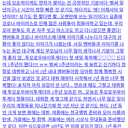
는데 모순적이게도 연차가 쌓이는 건 긍정적인 기분이다 '벌써 일
년이구나' 시간이 정말 빠른 것 같기도 하다가도 '엥? 이제서야 일
년이야?' 싶기도 한 짧다면 짧...
오랜만에 쓰는 일기이다!! 요즘에
코로나 바이러스로 인해 많은 사람들이 힘들어하고 있는데, 우리
모아 분들도 꼭 손 자주 씻고 마스크도 끼고 다니셨으면 좋겠다!
멤버들과 코로나 바이러스에 대해 이야기를 나누다가 대구의 상
황이 좋지 않다는 이야기가 나왔는데, 사실 멤버들과 이야기를 나
누는 동안 대구에 계신 부모님이 너무 많이 생각나서 기분이 그렇
게 좋지 않...
투모로우바이투게더!!! 첫 생일 축하해♡♡♡♡ 드디
어 1주년이 됐다!!!! ㅠㅠ 벌써 1주년이라는 게 놀랍고 신기하다 정
말로 데뷔하고 나서 1년 내내 멤버들이랑 모아랑 함께 행복한 시
간을 많이 보냈던 것 같다 데뷔 때부터 시작해서 1년 동안 너무 행
복했다! 솔직히 아직 실감이 안 난다... 연습생 때도 그렇고 데뷔할
때 투모로우바이투게더의 1주년 모습은 어...
오늘은 투모로우바이
투게더 첫돌이다. 데뷔한 게 엊그제 같기도 하면서 너무 많은 일이
우리의 계절들을 지나갔기에 한 3년 지난 것 같기도 하다. 1년 동
안 크게 보면 봄에는 데뷔, 여름에는 정규앨범 준비와 모아 이름의
탄생, 가을에는 첫 컴백, 겨울에는 여러 시상식 무대들을 준비했던
것 같다. 이런 식으로라면 10년도 먼 미래 같지가 않다. 1년 동안