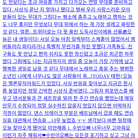
도 전보다는 조금 여유를 가지고 다가오는 연말 무대를 준비하고
있다. 사상식 끝난 지 얼마나 됐다고 벌써 우리 사랑스러운 모아
분들이 있는 무대가 그립다ㅠ 평소에 춤추고 노래하고 랩하는 것
도 너무 좋지만 무엇보다 무대 위에서 하는 게 가장 설레고 짜릿한
것 같다. 얼른...
트위터로는 다 못 올린 도둑사진이에용 선물🎁
오
늘은 내 생일이다! 사실 오늘 아침 일찍부터 스케줄이 많았어서 멤
버들끼리 파티라거나 특별히 무언가를 하진 못했다 가족들도, 친
구들도 못 만났고 편히 쉬지도 못한 정신없고 조금은 피곤한 하루
였다 그럼에도 나는 지금까지의 생일 중 오늘이 가장 기억에 남고
행복한 생일로 남을 것 같다 무대에서 노래하고 춤을 추는 평범한
소년인 나에게 너무나도 많은 사람들이 축...
[TODAY 태현] 오늘
은 멜론뮤직어워드가 있었다. 사실 반응을 찾아보고 지금은 한시
름 놓았지만 정말 긴박한 시상식 준비였다. 그림자 퍼포먼스를 배
우고 댄서분들과 큰 세트장을 빌려 한 주간 연습을 했었는데 매일
안무가 수정되어 정말 실수하진 않을지 멋있지 않으면 어떡하지
걱정이 많았다. 댄스 브레이크 부분은 베트남에서 갔을 때도 연습
실을 대관해서 연습을 ...
너무 늦었죠 ㅜㅜ 생각보다 바쁜 일정에
오늘 찾아오게 됐어요 미안해욥 1. 수빈오빠 너무너무 고마워요
이런거 자주 해줘서❤수빈이오빠는 모든걸 포기하고 싶고 그냥 아