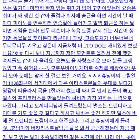
한 다리를 풀기 위해 계...
사랑니 괜히 뺀 것 같아요...😢
오랜만에
쓰는 일기다! 마땅히 빠져 있는 취미가 없어 고민이었는데 요즘은
취미가 꽤 생긴 것 같아 즐겁다 회사에 출근을 하면 시간이 날 때
마다 피아노를 연주하러 연습실에 들어가고 일찍 퇴근을 하는 날
이면 게임을 한다! 안무 레슨이나 녹음 도중 잠시 쉬는 시간이 생
기면 동물들을 찾아본다 라쿤이나 패럿, 고슴도치가 너무너무너
무너무너무 키우고 싶은데 지금처럼 바...
TO DO는 재미있게 보셨
나요?ㅎㅎ 다시 보니 지금까지 저만 모먼트로 올려서 전에 했던
숙제들도 같이 다 올려요! 오늘도 울 사랑스러운 모아 분들 고생
많았고 푹 쉬어요~~~
투모로우바이투게더로 숙제를 해봤어요! 우
리 모아 눈에는 맞게 한 걸로 보일 거예요 ㅎㅎㅎ
휴닝이의 그림일
기!!!!🤗
최근에 서가대에서 다른 아티스트분들의 무대를 보다가
영감이 떠올라서 곡을 1절까지 썼는데 싸비를 먼저 만들어 놓고
벌스와 프리코러스를 만들었는데 싸비가 가장 원하는 느낌으로
나왔다. 그리고 토끼피디님께 들려드렸는데 벌스는 트렌디하고
이대로 가도 좋을 것 같다고 하시고 싸비는 좋긴 하지만 벌스에 비
해 덜 트렌디한 느낌이라고 해주셨다. 그리고 휴닝이에게 들려
줬...
휴닝이의 버킷리스트🗑
방금 달을 봐서 궁금해졌는데 지금 제
가 보고 있는 달이 초승달이라면 같은 시간에 어느나라 어느 곳에