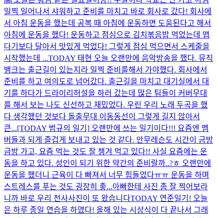
일찍 일어나서 샤워하고 준비를 마치고 바로 회사로 갔다! 회사에
서 아침 운동을 했는데 공복 때 아침에 운동하면 도움된다고 해서
아침에 운동을 했다! 운동하고 점심으로 김치볶음밥 먹었는데 맵
다기보다 달아서 맛있게 먹었다! 그렇게 점심 먹으면서 스케줄을
시작했는데 ...
TODAY 태현 오늘 오랜만에 음악방송을 했다. 뮤직
뱅크는 출근길이 있는지라 일찍 준비를해서 가야했다. 회사에서
준비를 하고 여의도로 넘어갔다. 출근길을 마치고 대기실에서 대
기를 하다가 드라이리허설을 하러 갔는데 많은 팀들이 커버무대
를 해서 보는 나도 신선하고 재밌었다. 우린 우리 노래 두곡을 했
다 생각했던 것보다 돌출무대 이동동선이 그렇게 길지 않아서
큰...
[TODAY 범규의 일기] 오랜만에 쓰는 일기이다!!! 요즘엔 멤
버들과 되게 즐겁게 보내고 있는 것 같다. 안무레슨도 시간이 금방
금방 가고, 요즘 먹는 것도 잘 챙겨 먹고 있다!! 사실 요즘에는 운
동을 하고 있다. 성인이 되기 위한 약간의 준비랄까..?ㅎ 오랜만에
운동을 했더니 근육이 다 빠져서 너무 힘들었다ㅠㅠ 운동을 하며
스트레스를 푸는 것도 굉장히 좋...
아빠한테 사진 좀 잘 찍어보라
니까 바로 우리 천사사진이 또 왔습니다
TODAY 연준일기! 오늘
은 하루 종일 연습을 하였다! 올해 있는 시상식이 다 끝나서 그래