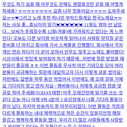
무것도 하기 싫을 때 아무것도 안해도 괜찮을것만 같을 때 어떻게
하세용? ㅠㅠㅠㅠㅠㅠㅠㅠ 요즘 너무 힘들어요ㅠㅠㅠㅠ 도와주세
요ㅠㅠ❤그리고 노래 추천 하나만 부탁드릴게요 한국노래요ㅠㅠ
저는 사실 좋...
휴닝이의 일기💓💓💓💓💓💓 11월도 얼마 안 남았
다... 날씨가 추워질수록 12월(겨울)에 가까워지고 있다는 게 느껴
진다! 오늘도 다른 날이랑 비슷하게 일어나서 샤워랑 양치질 같은
준비를 다 마치고 회사에 가서 스케줄을 진행했다. 회사에서 각자
개인 연습 하다가 다 같이 모여서 안무도 맞추고 노래도 불러봤다!
시상식에서 멋있게 보여줘야 하기 때문에...
저번에 질문 받았을 때
반응이 좋길래 ㅎㅎ 이번 활동을 무사히 마친 기념으로 모아 여러
분들이 궁금해하는 질문에 대답하고자 다시 이렇게 글을 썼어요!
저번에도 답변을 하루 동안 적었어서 이번에도 꽤 오래 걸릴 거예
요 기다리지 말고 먼저 자요~ 멤버들이나 저에게 궁금한 점을 댓
글로 적어 주세욥
[TODAY태현] 아주 오래간만에 일기를 쓰는 것
같다 오늘 아니 어제 9와 4분의 3 승강장에서 너를 기다려 활동이
끝이 났다. 마지막 방송까지 잘 마무리되었다. 이번 활동은 걱정과
다르게 활동하는 내내 체력적으로 하든 순간이 있을지언정 매일
즐겁고 행복하게 활동을 했다. 우리가 더 많은 사람들에게 사랑받
고 관심받고 있다는 걸 온몸으로 느낄 수 있었던 4...