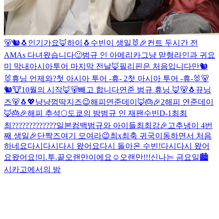
🐻🐿🐧
인기가요🦊
하이🐧
수빈이 생일🐰🎉
컨트 두시간 전
AMAs 다녀왔습니다🙂
범규 인 아메리카
그냥 맏형라인과 귀요
미 막내
아시아투어 마지막 전날🦊
필리핀은 처음입니다만🐿
🐰
휴닝 언제와?
첫 아시아 투어 -휴- 2
첫 아시아 투어 -휴-
🐰🐻
🐿🐮
10월의 시작🦊🐻
빼고 합니다
연준 범규 휴닝 🦊🐻🐧
뀨닝
즈🐻🐧💖
냥냥
껌딱지즈😉
해피연준데이🦊🎂🎉2
해피 연준데이
🦊🎂🎉
해피 추석🌕
도쿄의 밤
범규 인 재팬
수빈
D-1
최최
최
?????????????
일본컴백
범규와 아이들
최최강
🎉고추냉이 4번
째 생일🎉
단짝즈
여기 모여라😉
최x최
축 귀국
이동하면서 처음
하네요
다시다시다시 왔어요
다시 돌아온 수빈!
다시다시 왔어
요
왔어요!
미.투.끝
오랜만이에요☺️
오랜만!!!
신나는 금요일
🏙
시카고에서의 밤