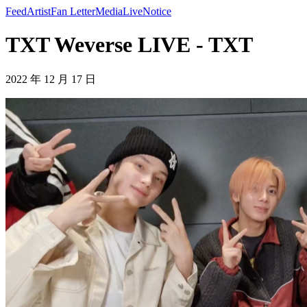
Feed
Artist
Fan Letter
Media
Live
Notice
TXT Weverse LIVE - TXT
2022 年 12 月 17 日