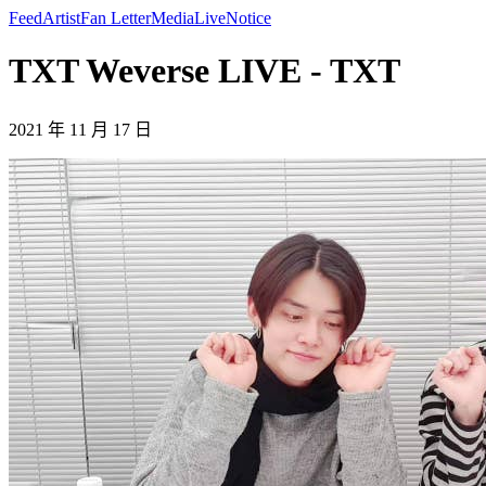
Feed
Artist
Fan Letter
Media
Live
Notice
TXT Weverse LIVE - TXT
2021 年 11 月 17 日