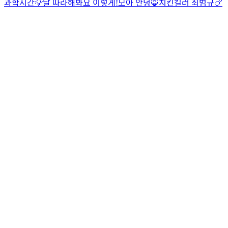
과학시간💡
날 따라해봐요 이렇게!
모아 안녕🦊
치킨킬러 최범규🍗