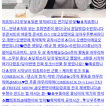
처음입니다🐰🐻🐧
일본 뮤직비디오 연기🦊🐰🐻🐿🐧
죄송합니
다....
안녕🐧
처음 보는 조합
연준이 왔다!
규닝 문답방😊
수빈입니다
🐰
콘서트의 여운
첫 콘서트 D-5 !!
보고싶었어요 모아
우주뿌셔라디
오:개편?!
오랜만에 뚝딱뚝딱 공작시간🐰🐧
다시 오랜만이에요
오
랜만입니다🐿
연준 생일🦊 (범규 형 생일🥳)
수빈입니다
휴닝이가
왔어요
지금까지...
모아 두 살 축하해요🥳🥳
0주차 활동을 마무리하
며...
스무살 휴닝 🐧
🦊
최쓰리 🦊🐰🐻
보자고 했잖아...
8월을 시작하
며
기다렸죠?🦊
이번엔 진짜 토크!!!
선물 잘 받았나요? 🐿
폭로합니
다🐧
장마 시작
날이 덥죠
최수빈 근황 + 케이팝 토크 🐰🎤
COMEBACK <댄스의 정석>
막방 기념🧊💫
2주차 활동을 마무리
하며🧊
MOA❤
한 주를 마무리하며
COMEBACK D+1 Live! TXT
🧊 FREEZE SHOW 🧊
오랜만이에요😊
음원 전곡 재생합니다🧊
🌹향수 만드는 법 아시는 분~🐿🐧🌹
돌아온 휴닝이의 악기의 정석
🐧🎹
최최최🧊
태현이와 맛저🐿
뚝딱뚝딱 공작시간 : 💐
💡우주뿌셔