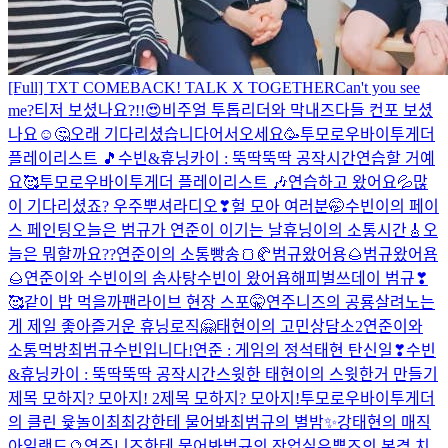
[Full] TXT COMEBACK! TALK X TOGETHER
Can't you see
me?
티저 보셨나요?!!😍
비주얼 투톱
리더와 막내즈
다들 컨포 보셨
나요☺🤔
오래 기다리셨습니다
어서오세요🥳
투모로우바이투게더
플레이리스트 🎵
수빈&휴닝카이 : 뚝딱뚝딱 공작시간
연습할 거예
요🥰
투모로우바이투게더 플레이리스트 🎶
연습하고 왔어요💦
많
이 기다리셨죠? 우주뿌셔라디오❣
헐 모아 여러분🤭
수빈이의 페이
스 페인팅
오늘은 범규가 연준이 이기는 날
휴닝이의 소통시간🎸
오
늘은 뭐할까요??
연준이의 소통빵송🍞🥐
범규왔어용🌰
범규왔어욤
🌰
연준이와 수빈이의 솜사탕
수빈이 왔어욥
해피벌쓰데이 범규❣
🥰
같이 밥 먹을까
팬라이브 현장 스포🤫
연주니즈의 공룡살려
노는
게 제일 좋아
즐거운 휴닝로직🤗
태현이의 고민상담소2
연준이와
소통먹방
최범규
수빈입니다!
연준 : 게임의 정석
태현 탄신일❣
수빈
&휴닝카이 : 뚝딱뚝딱 공작시간
스윗한 태현이의 스윗한거 만들기
제목 모하지? 모아지! 2
제목 모하지? 모아지!
투모로우바이투게더
의 클린 윷놀이
최최강한테 물어봐
최범규의 별밤✨
강태현의 매직
아일랜드🔮
연주니즈한테 물어봐
범규의 작업실
우뿌즈의 본격 치