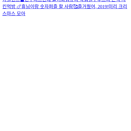
킨먹방 🍗
휴닝이랑 숫자퍼즐 할 사람🥰
즐거웠어, 2019!
미리 크리
스마스 모아