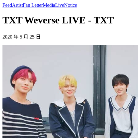
Feed
Artist
Fan Letter
Media
Live
Notice
TXT Weverse LIVE - TXT
2020 年 5 月 25 日