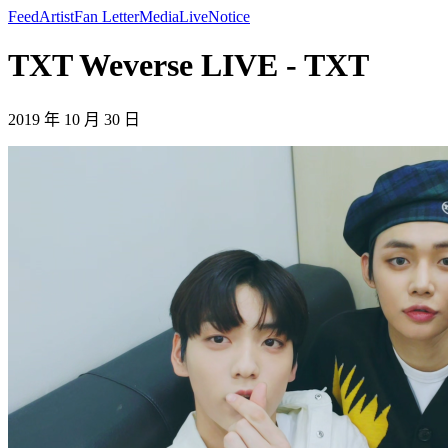
Feed
Artist
Fan Letter
Media
Live
Notice
TXT Weverse LIVE - TXT
2019 年 10 月 30 日