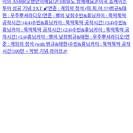
이의 ASMR
오랜만이에요!
🎉100일도 함께해요🎉
미국 쇼케이스
투어 성공 기념.TXT 🌠
연준 : 게임의 정석 (마.피.아.!!!)
범규&태
현 : 우주뿌셔라디오!
연준 : 별의 낮잠
수빈&휴닝카이 : 뚝딱뚝딱
공작시간! (4/4)
수빈&휴닝카이 : 뚝딱뚝딱 공작시간! (3/4)
수빈&
휴닝카이 : 뚝딱뚝딱 공작시간! (2/4)
수빈&휴닝카이 : 뚝딱뚝딱 공
작시간! (1/4)
휴닝카이 : 별의 낮잠
범규&태현 : 우주뿌셔라디오!
연
준 : 게임의 정석 (with 범규&태현)
수빈&휴닝카이 : 뚝딱뚝딱 공작
시간!
100만 + 막방 기념 라이브🎉