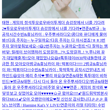
태현 : 게임의 정석
투모로우바이투게더 승강장에서 너를 기다려
2♥
투모로우바이투게더 승강장에서 너를 기다려♥
연준&범규 : 뉴
공작시간
수빈&휴닝카이 : 우주뿌셔라디오!
콩디와 뀨디에게 물어
봐!!
다음 주자는~ 누구일까요?
다음 주자는 다 아시겠죠?ㅎㅎ
3번
주자 알아맞춰보세요~!😃
2번주자는 누굴까요*힌트*다 잘하는 멤
버
🐻: 릴레이 브이앱하러 도망갈까...?🏃
도망갈까..! 🏃
쭈니와 뀨
가 대답해줄게!!
모아 재밌었나요😃
#톡투데이0930
막내들한테 궁
금한 점 모아모아
범규&휴닝카이 와! 떡볶이다!!!!! 2
범규&휴닝카
이 와! 떡볶이다!!!
수빈&휴닝카이 : 뚝딱뚝딱 공작시간
맏내즈 비
하인드😃
모아 메리 추석❤ 빨리 와요😘
연준&태현 톡투데이 비하
인드!♥
범규&태현 : 다시 다시 돌아 온 우주뿌셔라디오!
범규&태현
: 돌아 온 우주뿌셔라디오!
비주얼 유닛❤❤
연준 : 게임의 정석
뫄 ❤
🐻🐰
보고 싶었어요 모아♥♥♥♥♥
🌰규 왔어요!!!!🌠
원드림막방본사
람다MOA🌠
모아 오랜만이에요❤
첫 신인상 감사합니다🎉🎉🎉
휴
닝's 브이앱 / Huening Kai's V LIVE!
연준이의 리얼 티타임!
수빈