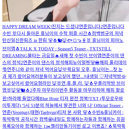
HAPPY DREAM WEEK!
진지는 드셨냐
연준입니다2
연준입니다
수빈 🐰
다시 돌아온 휴닝이의 수학 퍼즐 시간🐧
컴백
범규의 저녁
탄신일
신한림즈 in 한림 🐻🐧🐿
🦊🐟🍞🍠🍦🐰
휴닝이의 피아노
브이앱🐧
TALK X TODAY : Season5 Teaser - TXT
STILL
DREAMING
불타는 금요일🔥
새해 첫 수빈이 브이앱
연준이의 댄
스의 정석2
연준이의 댄스의 정석
해피뉴이얼👋
🐻🍔
해피 홀리데이
🎅
연주니와 같이 저녁 먹어요🦊💛
목요일 오후, 휴닝이는...
첫 눈
과 제가 왔어요
여러분들이 보고싶어 했던...!
내생일 ♡
저녁먹방🥘
보고싶어서 왔어요
형라인 🦊🐰
연.휴.플.리. 🦊🐧
우플리
막방 브이
앱🐰🦊🐻🐿🐧
2주차 마무리
이번주 활동을 마무리하며 해피 할로
윈!
하라메 들었다메
Blue Hour 티저 완전 정복!
TXT (투모로우바
이투게더) '5시 53분의 하늘에서 발견한 너와 나' Official Teaser -
연준(Yeonjun),태현(Taehyun)
티저 본 사람 🐻🐧
수빈&휴닝카이 :
뚝딱뚝딱 공작시간 컴백🤩
내일도 함께하는자들과 함께하는 음원
목록
모아와 함께하는 1✂️
젤리만들기
이번 로고 이쁘죠? 🐧
뚝딱뚝