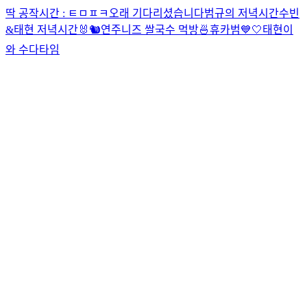
딱 공작시간 : ㅌㅁㅍㅋ
오래 기다리셨습니다
범규의 저녁시간
수빈
&태현 저녁시간🐰🐿
연주니즈 쌀국수 먹방🍜
휴카범💙🤍
태현이
와 수다타임