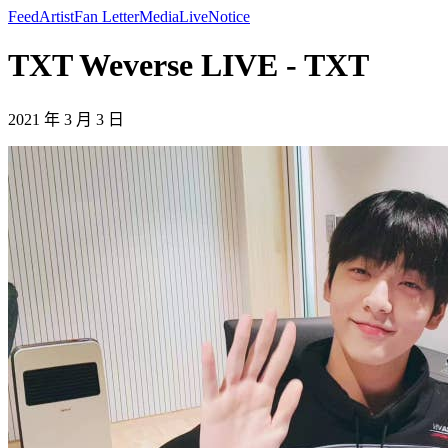
Feed
Artist
Fan Letter
Media
Live
Notice
TXT Weverse LIVE - TXT
2021 年 3 月 3 日