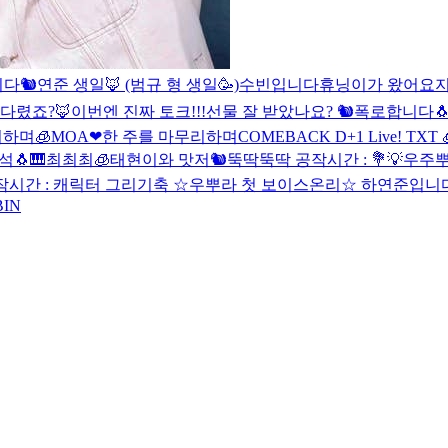
다🐿
연준 생일🦊 (범규 형 생일🥳)
수빈입니다
휴닝이가 왔어요
지
다렸죠?🦊
이번엔 진짜 토크!!!
선물 잘 받았나요? 🐿
폭로합니다
하며🧊
MOA❤
한 주를 마무리하며
COMEBACK D+1 Live! TXT 
🐧🎹
최최최🧊
태현이와 맛저🐿
뚝딱뚝딱 공작시간 : 💐
💡우주
시간 : 캐릭터 그리기
축 ☆우뿌라 첫 보이스온리☆ 하
연준입니다
BIN