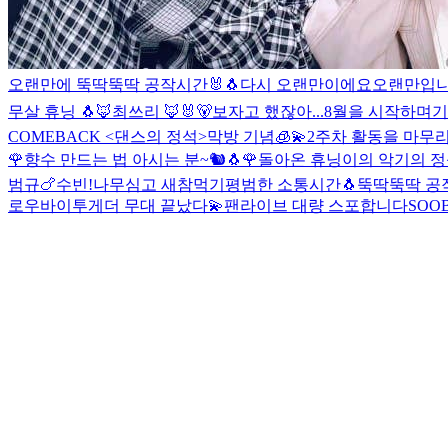
오랜만에 뚝딱뚝딱 공작시간🐰🐧
다시 오랜만이에요
오랜만입니
무살 휴닝 🐧
🦊
최쓰리 🦊🐰🐻
보자고 했잖아...
8월을 시작하며
기
COMEBACK <댄스의 정석>
막방 기념🧊💫
2주차 활동을 마무리
🌹향수 만드는 법 아시는 분~🐿🐧🌹
돌아온 휴닝이의 악기의 정석
범규🍗
수빈!
나무심고 새참먹기
평범한 소통시간🐧
뚝딱뚝딱 공작
로우바이투게더 무대 끝났다💫
팬라이브 대량 스포합니다
SOO