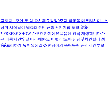
금까지...
모아 두 살 축하해요🥳🥳
0주차 활동을 마무리하며...
스

장마 시작
날이 덥죠
최수빈 근황 + 케이팝 토크 🐰🎤
🧊 FREEZE SHOW 🧊
오랜만이에요😊
음원 전곡 재생합니다🧊
뿌셔 과학시간💡
날 따라해봐요 이렇게!
모아 안녕🦊
치킨킬러 최
🦊
프리하게 왔어요
생일 🥳
휴닝이의 뚝딱뚝딱 공작시간
투모