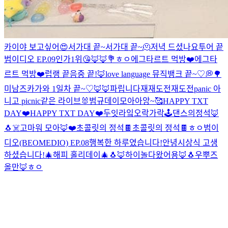
카이야 보고싶어😍
서가대 끝~
서가대 끝~
🫠
저녁 드셨나요
투어 끝
범이디오 EP.09
인가1위😘
🦊🦊
💐
ㅎㅇ
에그타르트 먹방❤️
에그타
르트 먹방❤️
럽랭 끝
음중 끝!🦊
love language 뮤직뱅크 끝~♡
💭
🌳
미남즈
카가와 1일차 끝~♡
🦊🦊
파립니다
재재도전
재도전
panic 아
니고 picnic같은 라이브
🐰
범규데이
모아아앙~🥰
HAPPY TXT
DAY❤️
HAPPY TXT DAY❤️
두잇라잌오락가락🕹️
댄스의정석🦊
🐧
☠️
고마워 모아🦊❤️
초콜릿의 정석🍫
초콜릿의 정석🍫
ㅎㅇ
범이
디오(BEOMEDIO) EP.08
행복한 하루였습니다!
안녕
시상식 고생
하셨습니다!
🎄해피 홀리데이🎄
🐧
🦊
하이
놀다왔어용🦊🐧
우뿌즈
올만🦊
ㅎㅇ