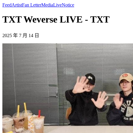
Feed
Artist
Fan Letter
Media
Live
Notice
TXT Weverse LIVE - TXT
2025 年 7 月 14 日