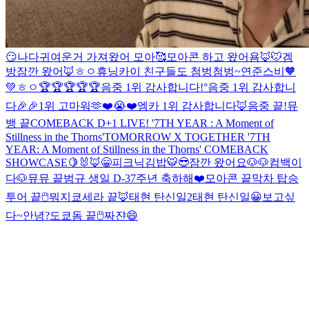
😏
나다
귀여운거 가져왔어 모아🥰
모아콘 하고 왔어욤🦊
🐭
겜
방
잠깐 왔어🦊
ㅎㅇ
휴닝카이 친구들도 첨벙첨벙~
연준스비🧡
💚
ㅎㅇ
🏆🏆🏆🏆🏆
음중 1위 감사합니다!°
음중 1위 감사합니
다🎉🎉
1위 고마워🫶❤️😭❤️
엠카 1위 감사합니다
🦊
음중 끝!
뮤
뱅 끝
COMEBACK D+1 LIVE! '7TH YEAR : A Moment of
Stillness in the Thorns'
TOMORROW X TOGETHER '7TH
YEAR: A Moment of Stillness in the Thorns' COMEBACK
SHOWCASE
🍋
🐰🦊
😁
피크닉
김밥
🐯
😎
잠깐 왔어요
🐶🐶
컴백이
다
🐶
뮤뮤 끝
범규 생일 D-3
7주년 축하해❤️
모아콘 끝
막차 탑승
투어 끝
🖱
뭐지
쿄세라 끝🦊
태현 탄신일2
태현 탄신일
😀
보고싶
다~
안녕?
도쿄돔 끝
🖱
짜쟌
😄