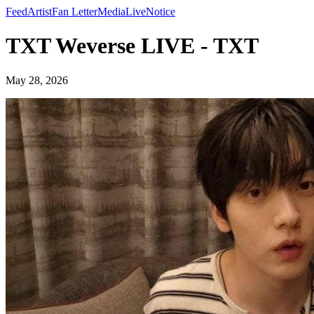
Feed
Artist
Fan Letter
Media
Live
Notice
TXT Weverse LIVE - TXT
May 28, 2026