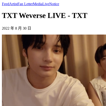
Feed
Artist
Fan Letter
Media
Live
Notice
TXT Weverse LIVE - TXT
2022 年 8 月 30 日