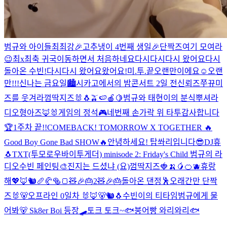
범규와 아이들
최최강
🎉고추냉이 4번째 생일🎉
단짝즈
여기 모여라
😉
최x최
축 귀국
이동하면서 처음하네요
다시다시다시 왔어요
다시
돌아온 수빈!
다시다시 왔어요
왔어요!
미.투.끝
오랜만이에요☺️
오랜
만!!!
신나는 금요일
🏙
시카고에서의 밤
콘서트 2일 전
신뢰즈
쭈뀨미
즈를 웃겨라
껌딱지즈🐰🐧🫒🍉🍎🍋
범규와 태현이의 분식뿌셔라
디오
형아즈🦊🐰
게임의 정석🎮
네번째 손가락 위 타투
감사합니다
🏆
1주차 끝!!
COMEBACK! TOMORROW X TOGETHER 🔥
Good Boy Gone Bad SHOW🔥
안녕하세요! 탑쏴리입니다😎
DJ휴
🐧
TXT(투모로우바이투게더) minisode 2: Friday's Child
범규의 라
디오
수빈 페인팅🎨
진지는 드셨냐 (요)
껌딱지즈🍓🍌🥭🍊🫐
휴랑
해💖
🦊🐿🥖🥐🥯🍞
🧸🎉🎂2
🧸🎉🎂
돌아온 댄정🕺
오래간만 단짝
즈🐰🐻
오프라인 0일차 🐰🦊🐻🐿🐧
수빈이의 티타임
범규에게 물
어봐🐻
Sk8er Boi 등장🛹
토크 토크~
🐟붕어빵 와리와리🐟