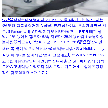
🦊🥲
🦊
적적하네
🍇
범이디오 EP.3
모아를 4월에 만난다면 나는
3월부터 행복해질거야
🥽
냠냠!!
🎮휴닝카이의 오락가락🎮
곧 컨
트..!!
Tomorrow
내 왔다
범이디오 EP.2
단짝즈
🦊
🌳🌳🌳
태현 생
일...-1
또 왔어요 핳
모아 약속 지켰다~
2024 용산컵
ㅎㅠ닝이랑
놀사람♡
퇴근길🦊
❓️
범이디오 EP1
TXT in Paris
🏆🏆🏆
잠시만!
새해 복 많이 받으세요
2023 😀
귤 먹을 사람~
☃️🎄Holiday Party
🎄☃️
회의
다들 모아세요?
눈이 그쳤네요
🦊🩳🐧
HAPPY🐰DAY
고생했어용
연말입니다
안녕하십니까
출근 전
🍞베이킹의 정석
🍞
🕙
🐱
맛밤막방🌰
압도적 감사드립니다🦊🐱
🐧🎸
형아즈
긍정
적인 검토결과
댄스댄스🦊
🎇