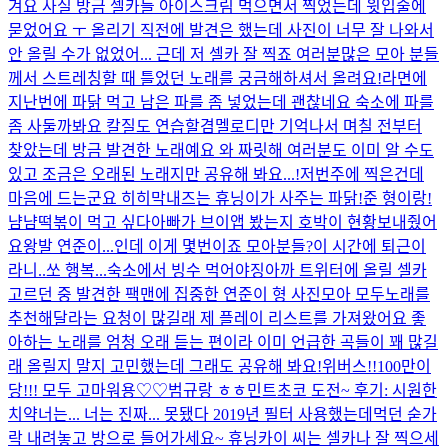
겨요 사실 방금 셀카들 아이스크림 먹으면서 찍었는데 윗입술에
묻었어요 ㅜ 올리기 직전에 발견은 했는데 사진이 너무 잘 나와서
안 올릴 수가 없었어... 근데 저 셀카 잘 찍죠 여러분
많은 모아 분들
께서 스트레칭할 때 틀었던 노래를 궁금해하셔서 올려요!
라면에
지난번에 파닭 먹고 남은 파를 좀 넣었는데 괜찮네요 숙소에 파를
좀 사둘까봐요 칼질도 연습할겸
멜로디만 기억나서 며칠 전부터
찾았는데 방금 발견한 노래예요 와 짜릿해 여러분도 이미 알 수도
있고 조금은 오래된 노래지만 공유해 봐요...!
저번주에 찍은건데
마음에 드는군요 히히
막내즈는 휴닝이가 사주는 파닭!
준 형이랑!
냠냠
떡볶이 먹고 싶다
아빠가 브이앱 봤는지 호박이 현황보내줬어
요
왕발 연준이...인데 이게 몇번이죠 모아분들?
이 시간에 퇴근이
라니..쏘 행복...숙소에서 빙수 먹어야징
아까 트위터에 올릴 셀카
고르던 중 발견한 팩맨에 집중한 연준이 형 사진
모아 모두
노래를
추천해달라는 요청이 많길래 제 플레이 리스트를 가져왔어요 좋
아하는 노래를 엄청 오래 듣는 편이라 이미 언급한 곡들이 꽤 많길
래 올릴지 말지 고민했는데 그래도 공유해 봐요!
위버스!!100만이
당!!! 모두 고마워용♡♡
범규랑 ㅎㅎ
민트초코 도전~ 후기: 시원한
치약
너는... 너는 진짜... 못됐다 2019년 필터 사용했는데
먹던 숟가
락 내려놓고 방으로 들어가세요~ 휴닝카이 씨는 셀카나 잘 찍으세