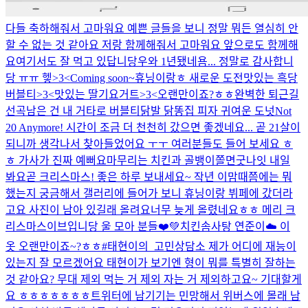
다들 축하해줘서 고마워요 예쁜 글들을 보니 정말 뭐든 열심히 안
할 수 없는 것 같아요 저랑 함께해줘서 고마워요 앞으로도 함께해
요
여기서도 잘 먹고 있답니당
우와 1년됐네욤... 정말로 감사합니
당 ㅠㅠ 헿>3<
Coming soon~
휴닝이랑ㅎ 새로운 도전
맛있는 흑당
버블티>3<
맛있는 딸기요거트>3<
오랜만이죠?ㅎㅎ
완벽한 퇴근길
선곡
남은 건 내 거
타로 버블티
닭발 닭똥집 피자
귀여운 도넛
Not
20 Anymore! 시간이 조금 더 천천히 갔으면 좋겠네요... 곧 21살이
되니까 생각나서 찾아들었어요 ㅜㅜ 여러분들도 들어 보세요 ㅎ
ㅎ 가사가 진짜 예뻐요
마무리는 치킨과 골뱅이쫄면
굿나잇 내일
봐요
곧 크리스마스! 좋은 하루 보내세요~ 작년 이맘때쯤에는 뭐
했는지 궁금해서 갤러리에 들어가 보니 휴닝이랑 뷔페에 갔더라
고요 사진이 남아 있길래 올려요
너무 늦게 올렸네요ㅎㅎ 메리 크
리스마스이브입니당 울 모아 분들❤️💚
치킨
솜사탕 연준이☁️ 이
옷 오랜만이죠~?ㅎㅎ
#태현이의_고민상담소 제가 어디에 재능이
있는지 잘 모르겠어요 태현이가 보기엔 형이 뭐를 특별히 잘하는
것 같아요? 무대 제외 먹는 거 제외 자는 거 제외하고요~ 기대할게
요 ㅎㅎㅎㅎㅎㅎㅎ
트위터에 남기기는 민망해서 위버스에 몰래 남