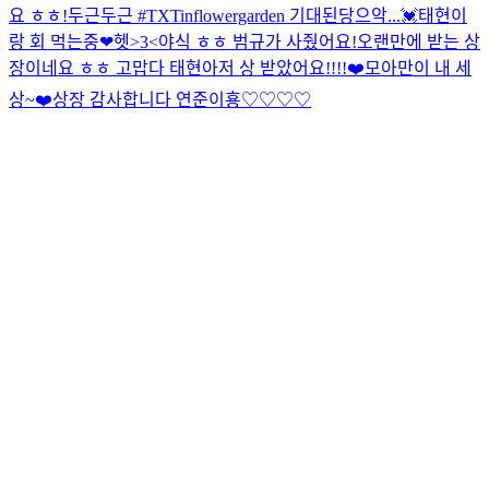
요 ㅎㅎ!
두근두근
#TXTinflowergarden 기대된당
으악...💓
태현이
랑 회 먹는중❤헷>3<
야식 ㅎㅎ 범규가 사줬어요!
오랜만에 받는 상
장이네요 ㅎㅎ 고맙다 태현아
저 상 받았어요!!!!❤️
모아만이 내 세
상~❤️
상장 감사합니다 연준이횽♡♡♡♡