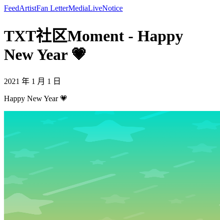
Feed
Artist
Fan Letter
Media
Live
Notice
TXT社区Moment - Happy
New Year 💗
2021 年 1 月 1 日
Happy New Year 💗