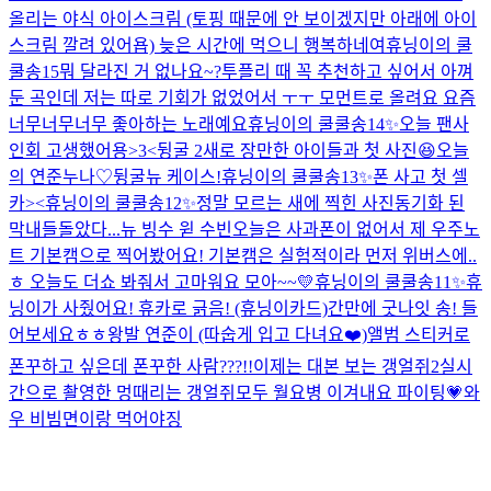
올리는 야식 아이스크림 (토핑 때문에 안 보이겠지만 아래에 아이
스크림 깔려 있어욥) 늦은 시간에 먹으니 행복하네여
휴닝이의 쿨
쿨송15
뭐 달라진 거 없나요~?
투플리 때 꼭 추천하고 싶어서 아껴
둔 곡인데 저는 따로 기회가 없었어서 ㅜㅜ 모먼트로 올려요 요즘
너무너무너무 좋아하는 노래예요
휴닝이의 쿨쿨송14✨
오늘 팬사
인회 고생했어용>3<
뒹굴 2
새로 장만한 아이들과 첫 사진😆
오늘
의 연준누나♡
뒹굴
뉴 케이스!
휴닝이의 쿨쿨송13✨
폰 사고 첫 셀
카><
휴닝이의 쿨쿨송12✨
정말 모르는 새에 찍힌 사진
동기화 된
막내들
돌았다...뉴 빙수 윋 수빈
오늘은 사과폰이 없어서 제 우주노
트 기본캠으로 찍어봤어요! 기본캠은 실험적이라 먼저 위버스에..
ㅎ 오늘도 더쇼 봐줘서 고마워요 모아~~💛
휴닝이의 쿨쿨송11✨
휴
닝이가 사줬어요! 휴카로 긁음! (휴닝이카드)
간만에 굿나잇 송! 들
어보세요ㅎㅎ
왕발 연준이 (따숩게 입고 다녀요❤️)
앨범 스티커로
폰꾸하고 싶은데 폰꾸한 사람???!!
이제는 대본 보는 갱얼쥐2
실시
간으로 촬영한 멍때리는 갱얼쥐
모두 월요병 이겨내요 파이팅💗
와
우 비빔면이랑 먹어야징