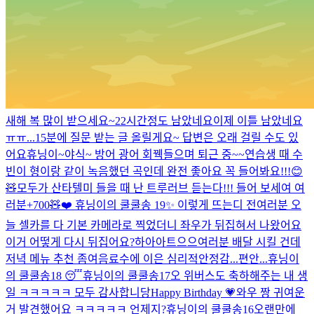
새해 복 많이 받으세요~
22시간정도 남았네요
이제 이틀 남았네요
ㅠㅠ...
15분에 질문 받는 글 올릴게요~ 답변은 오래 걸릴 수도 있
어요
휴닝이~
야식~ 방어 광어 회
꿱
들으며 퇴근 중~~
연습생 때 수
빈이 형이랑 같이 녹음했던 곡인데 완전 좋아요 꼭 들어봐요!!!😊
🧸
모두가 산타텔미 들을 때 난 트루러브 듣는다!!! 들어 보세여 여
러분
+700🧸❤️
휴닝이의 쿨쿨송 19✨
이렇게 뜨는디 전
여러분 오
늘 셀카를 다 기본 카메라로 찍었더니 좌우가 뒤집혀서 나왔어요
이거 어떻게 다시 뒤집어요?
하아아트으으
여러분 배달 시킬 건데
저녁 메뉴 추천 좀여
음료수에 이은 심리적안정감...편안...
휴닝이
의 쿨쿨송18 😴
휴닝이의 쿨쿨송17
오 위버스도 축하해주는 내 생
일 ㅋㅋㅋㅋㅋ 모두 감사합니당
Happy Birthday 💗
와우 짱 귀여운
거 발견했어요 ㅋㅋㅋㅋㅋ 언제지?
휴닝이의 쿨쿨송16
오랜만에