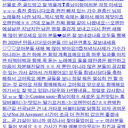
선물로 준 골드망고 잘 먹을게❣
휴닝이랑
여러분 걱정 마세요
ㅜㅜㅜ 충전 중입니다
요즘 완전 빠져 있는 가수 윤종신 님의
노래들
하 나란 남자...
역시 방학 숙제는 몰아서 해야 제맛이죠
오랜만에ㅎㅎ 근데 오늘은 진짜 왕발 같이 나왔네요><
오랜만
에
설날은 지났지만 남은 명절 즐겁게 보내고 다시 한번 새해
복 많이 받으세요 모아 분들❤️
설은 잘 보내셨나욥 모두들 행복
한 2020년 만듭시다!
모아분들 !!!! 남은연휴도 잘보내세용
♡♡♡
모아분들 새해 복 많이 받아요!!😍
저녁식사
제가 가수가
아니라는 조건 하에 쓴 희망 계획표예요
요즘 하루 일과를 마치
면 터벅터벅과 함께 꼭 듣는 노래예요 들을 때만큼은 평안하고
마음이 차분해진달까 ㅎㅎ 저 뿐만 아니라 많은 분들이 공감할
수 있는 가사 같아서 가져왔어요! 모두들 힘냅시당
다들 축하
해줘서 고마워요 예쁜 글들을 보니 정말 뭐든 열심히 안 할 수
없는 것 같아요 저랑 함께해줘서 고마워요 앞으로도 함께해요
여기서도 잘 먹고 있답니당
우와 1년됐네욤... 정말로 감사합니
당 ㅠㅠ 헿>3<
Coming soon~
휴닝이랑ㅎ 새로운 도전
맛있는 흑
당버블티>3<
맛있는 딸기요거트>3<
오랜만이죠?ㅎㅎ
완벽한
퇴근길 선곡
남은 건 내 거
타로 버블티
닭발 닭똥집 피자
귀여운
도넛
Not 20 Anymore! 시간이 조금 더 천천히 갔으면 좋겠네
요... 곧 21살이 되니까 생각나서 찾아들었어요 ㅜㅜ 여러분들
도 들어 보세요 ㅎㅎ 가사가 진짜 예뻐요
마무리는 치킨과 골뱅