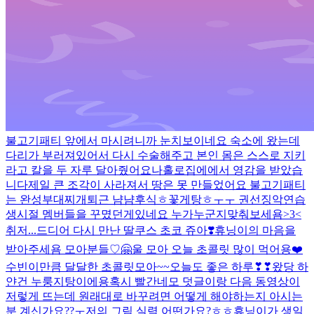
불고기패티 앞에서 마시려니까 눈치보이네요 숙소에 왔는데
다리가 부러져있어서 다시 수술해주고 본인 몸은 스스로 지키
라고 칼을 두 자루 달아줬어요
나홀로집에에서 영감을 받았습
니다
제일 큰 조각이 사라져서 땅은 못 만들었어요 불고기패티
는 완성
부대찌개
퇴근 냠냠
후식
ㅎ
꽃게탕ㅎ
ㅜㅜ 권선징악
연습
생시절 멤버들을 꾸몄던게있네요 누가누군지맞춰보세욤>3<
취저...
드디어 다시 만난 딸쿠스
초코 쥬아❣️
휴닝이의 마음을
받아주세욤 모아분들♡🤗
울 모아 오늘 초콜릿 많이 먹어용❤️
수빈이만큼 달달한 초콜릿
모아~~오늘도 좋은 하루❣❣
왔당 하
얀건 누룽지탕이에용
혹시 빨간네모 덧글이랑 다음 동영상이
저렇게 뜨는데 원래대로 바꾸려면 어떻게 해야하는지 아시는
분 계신가요??ㅜ
저의 그림 실력 어떤가요?ㅎㅎ
휴닝이가 생일