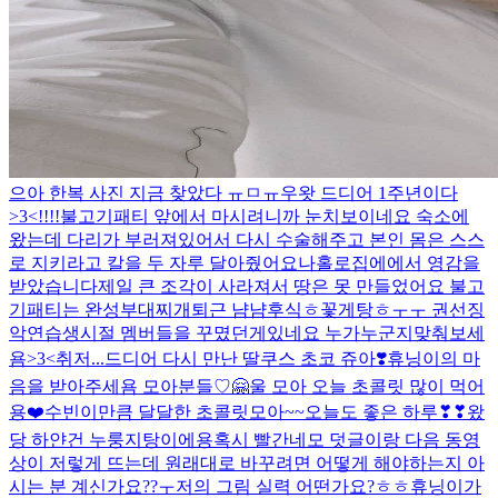
으아 한복 사진 지금 찾았다 ㅠㅁㅠ
우왓 드디어 1주년이다
>3<!!!!
불고기패티 앞에서 마시려니까 눈치보이네요 숙소에
왔는데 다리가 부러져있어서 다시 수술해주고 본인 몸은 스스
로 지키라고 칼을 두 자루 달아줬어요
나홀로집에에서 영감을
받았습니다
제일 큰 조각이 사라져서 땅은 못 만들었어요 불고
기패티는 완성
부대찌개
퇴근 냠냠
후식
ㅎ
꽃게탕ㅎ
ㅜㅜ 권선징
악
연습생시절 멤버들을 꾸몄던게있네요 누가누군지맞춰보세
욤>3<
취저...
드디어 다시 만난 딸쿠스
초코 쥬아❣️
휴닝이의 마
음을 받아주세욤 모아분들♡🤗
울 모아 오늘 초콜릿 많이 먹어
용❤️
수빈이만큼 달달한 초콜릿
모아~~오늘도 좋은 하루❣❣
왔
당 하얀건 누룽지탕이에용
혹시 빨간네모 덧글이랑 다음 동영
상이 저렇게 뜨는데 원래대로 바꾸려면 어떻게 해야하는지 아
시는 분 계신가요??ㅜ
저의 그림 실력 어떤가요?ㅎㅎ
휴닝이가