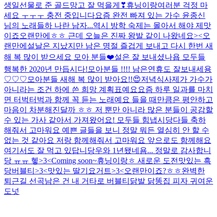
생일선물로 준 골드망고 잘 먹을게❣
휴닝이랑
여러분 걱정 마
세요 ㅜㅜㅜ 충전 중입니다
요즘 완전 빠져 있는 가수 윤종신
님의 노래들
하 나란 남자...
역시 방학 숙제는 몰아서 해야 제맛
이죠
오랜만에ㅎㅎ 근데 오늘은 진짜 왕발 같이 나왔네요><
오
랜만에
설날은 지났지만 남은 명절 즐겁게 보내고 다시 한번 새
해 복 많이 받으세요 모아 분들❤️
설은 잘 보내셨나욥 모두들
행복한 2020년 만듭시다!
모아분들 !!!! 남은연휴도 잘보내세용
♡♡♡
모아분들 새해 복 많이 받아요!!😍
저녁식사
제가 가수가
아니라는 조건 하에 쓴 희망 계획표예요
요즘 하루 일과를 마치
면 터벅터벅과 함께 꼭 듣는 노래예요 들을 때만큼은 평안하고
마음이 차분해진달까 ㅎㅎ 저 뿐만 아니라 많은 분들이 공감할
수 있는 가사 같아서 가져왔어요! 모두들 힘냅시당
다들 축하
해줘서 고마워요 예쁜 글들을 보니 정말 뭐든 열심히 안 할 수
없는 것 같아요 저랑 함께해줘서 고마워요 앞으로도 함께해요
여기서도 잘 먹고 있답니당
우와 1년됐네욤... 정말로 감사합니
당 ㅠㅠ 헿>3<
Coming soon~
휴닝이랑ㅎ 새로운 도전
맛있는 흑
당버블티>3<
맛있는 딸기요거트>3<
오랜만이죠?ㅎㅎ
완벽한
퇴근길 선곡
남은 건 내 거
타로 버블티
닭발 닭똥집 피자
귀여운
도넛