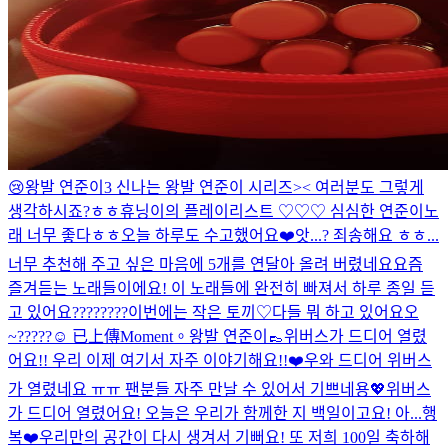
😢
왕발 연준이3 신나는 왕발 연준이 시리즈>< 여러분도 그렇게
생각하시죠?ㅎㅎ
휴닝이의 플레이리스트 ♡♡♡
심심한 연준이
노
래 너무 좋다ㅎㅎ
오늘 하루도 수고했어요❤️
앗...? 죄송해요 ㅎㅎ...
너무 추천해 주고 싶은 마음에 5개를 연달아 올려 버렸네요
요즘
즐겨듣는 노래들이에요! 이 노래들에 완전히 빠져서 하루 종일 듣
고 있어요
????????
이번에는 작은 토끼♡
다들 뭐 하고 있어요오
~?????☺️
已上傳Moment。
왕발 연준이👞
위버스가 드디어 열렸
어요!! 우리 이제 여기서 자주 이야기해요!!❤️
우와 드디어 위버스
가 열렸네요 ㅠㅠ 팬분들 자주 만날 수 있어서 기쁘네용💖
위버스
가 드디어 열렸어요! 오늘은 우리가 함께한 지 백일이고요! 아...행
복❤️
우리만의 공간이 다시 생겨서 기뻐요! 또 저희 100일 축하해