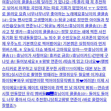
여
휴닝이의 쿨쿨송15
뭐 달라진 거 없나요~?
투플리 때 꼭 추천하
고 싶어서 아껴둔 곡인데 저는 따로 기회가 없었어서 ㅜㅜ 모먼트
로 올려요 요즘 너무너무너무 좋아하는 노래예요
휴닝이의 쿨쿨송
14✨
오늘 팬사인회 고생했어용>3<
뒹굴 2
새로 장만한 아이들과 첫
사진😆
오늘의 연준누나♡
뒹굴
뉴 케이스!
휴닝이의 쿨쿨송13✨
폰
사고 첫 셀카><
휴닝이의 쿨쿨송12✨
정말 모르는 새에 찍힌 사진
동기화 된 막내들
돌았다...뉴 빙수 윋 수빈
오늘은 사과폰이 없어서
제 우주노트 기본캠으로 찍어봤어요! 기본캠은 실험적이라 먼저
위버스에..ㅎ 오늘도 더쇼 봐줘서 고마워요 모아~~💛
휴닝이의 쿨
쿨송11✨
휴닝이가 사줬어요! 휴카로 긁음! (휴닝이카드)
간만에 굿
나잇 송! 들어보세요ㅎㅎ
왕발 연준이 (따숩게 입고 다녀요❤️)
앨범
스티커로 폰꾸하고 싶은데 폰꾸한 사람???!!
이제는 대본 보는 갱
얼쥐2
실시간으로 촬영한 멍때리는 갱얼쥐
모두 월요병 이겨내요
파이팅💗
와우 비빔면이랑 먹어야징
뮤직뱅크 짱❤️
여러분! 이제 시
작이에요!!
운동 메이트 태현이와 컴백 전 날 마지막 펌핑><
연습생
시절 만들었던 우리 멤버들
🌃🌉
휴닝이의 쿨쿨송10✨ 들어도 들어
도 너무 좋아서 다시 추천합니당
최고
왕발 연준이 (바로 올렸어요
잘했죠?)