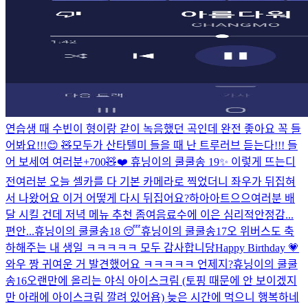
연습생 때 수빈이 형이랑 같이 녹음했던 곡인데 완전 좋아요 꼭 들
어봐요!!!😊 🧸
모두가 산타텔미 들을 때 난 트루러브 듣는다!!! 들
어 보세여 여러분
+700🧸❤️
휴닝이의 쿨쿨송 19✨
이렇게 뜨는디
전
여러분 오늘 셀카를 다 기본 카메라로 찍었더니 좌우가 뒤집혀
서 나왔어요 이거 어떻게 다시 뒤집어요?
하아아트으으
여러분 배
달 시킬 건데 저녁 메뉴 추천 좀여
음료수에 이은 심리적안정감...
편안...
휴닝이의 쿨쿨송18 😴
휴닝이의 쿨쿨송17
오 위버스도 축
하해주는 내 생일 ㅋㅋㅋㅋㅋ 모두 감사합니당
Happy Birthday 💗
와우 짱 귀여운 거 발견했어요 ㅋㅋㅋㅋㅋ 언제지?
휴닝이의 쿨쿨
송16
오랜만에 올리는 야식 아이스크림 (토핑 때문에 안 보이겠지
만 아래에 아이스크림 깔려 있어욥) 늦은 시간에 먹으니 행복하네