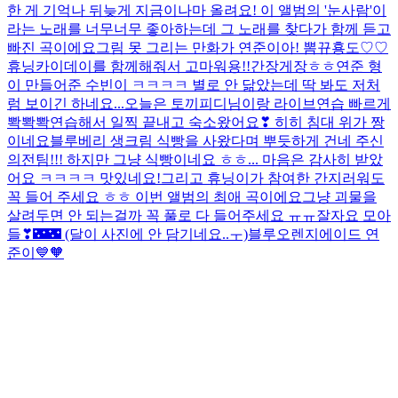
한 게 기억나 뒤늦게 지금이나마 올려요! 이 앨범의 '눈사람'이
라는 노래를 너무너무 좋아하는데 그 노래를 찾다가 함께 듣고
빠진 곡이에요
그림 못 그리는 만화가 연준이
아! 뽐뀨횽도♡♡
휴닝카이데이를 함께해줘서 고마워용!!
간장게장ㅎㅎ
연준 형
이 만들어준 수빈이 ㅋㅋㅋㅋ 별로 안 닮았는데 딱 봐도 저처
럼 보이긴 하네요...
오늘은 토끼피디님이랑 라이브연습 빠르게
뽝뽝뽝연습해서 일찍 끝내고 숙소왔어요❣ 히히 침대 위가 짱
이네요
블루베리 생크림 식빵을 사왔다며 뿌듯하게 건네 주신
의전팀!!! 하지만 그냥 식빵이네요 ㅎㅎ... 마음은 감사히 받았
어요 ㅋㅋㅋㅋ 맛있네요!
그리고 휴닝이가 참여한 간지러워도
꼭 들어 주세요 ㅎㅎ 이번 앨범의 최애 곡이에요
그냥 괴물을
살려두면 안 되는걸까 꼭 풀로 다 들어주세요 ㅠㅠ
잘자요 모아
들❣🌃🌃 (달이 사진에 안 담기네요..ㅜ)
블루오렌지에이드 연
준이💙🧡