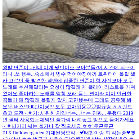
왕발 연준이...인데 이게 몇번이죠 모아분들?
이 시간에 퇴근이
라니..쏘 행복...숙소에서 빙수 먹어야징
아까 트위터에 올릴 셀
카 고르던 중 발견한 팩맨에 집중한 연준이 형 사진
모아 모두
노래를 추천해달라는 요청이 많길래 제 플레이 리스트를 가져
왔어요 좋아하는 노래를 엄청 오래 듣는 편이라 이미 언급한
곡들이 꽤 많길래 올릴지 말지 고민했는데 그래도 공유해 봐
요!
위버스!!100만이당!!! 모두 고마워용♡♡
범규랑 ㅎㅎ
민트
초코 도전~ 후기: 시원한 치약
너는... 너는 진짜... 못됐다 2019
년 필터 사용했는데
먹던 숟가락 내려놓고 방으로 들어가세요
~ 휴닝카이 씨는 셀카나 잘 찍으세요 ㅎㅎ!
두근두근
#TXTinflowergarden 기대된당
으악...💓
태현이랑 회 먹는중❤헷