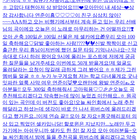
>3<
야식 ㅎㅎ 범규가 사줬어요!
오랜만에 받는 상장이네요 ㅎ
ㅎ 고맙다 태현아
저 상 받았어요!!!!❤️
모아만이 내 세상~❤️
상
장 감사합니다 연준이횽♡♡♡♡
이 친구 심상치 않아?
~~~
AAA하고 오는 비행기에서부터 계속 듣고 있는 우리 선배
님의 곡이에요 오늘은 이 노래로 마무리하는 건 어떨까요??❣️
모아 🎉축 100일🎉 100일 선물은 제 셀카에요🎁
우리 모아 100
일 축하해요♡
닭발 좋아하는 사람????🐓🐓
신발 짝짝이로 신고
출근한 우리 휴닝이
저번에 했던 질문 타임 기억나시나요~? 약
속대로 다시 하러 왔어요 9시에 올리는 포스트에 저에게 궁금
한 질문들을 남겨주세요 이번에도 50개 받을게요!
제 얼굴도
올려달라는 요청이 많길래 급하게 그려 봤어요 ㅎㅎ
제가 그린
멤버들 얼굴 ㅎㅎ 누가 누구게요
형 저는 학교 다녀올게요 굿나
잇
파란 얼룩 사막 여우 연준이🦊💙
오랜만에 왕발 연준이👞
모
아분들!! 모두 300일 축하해줘서 고마워용♡♡🎉🎉
오늘도 곡
추천해드리겠다고 약속했는데 많이 늦었죠 미안해요..ㅎ 원곡
이 있는 곡인데 이 버전도 좋아요!
오늘 싸인회에서 노래 추천
해달라고 하셨는데 생각이 바로 안 나서 위버스에 올려드리겠
다고 했거든요..!
이제 연습 끝!! 모아 잘 자요⭐️
쫑긋
해리포터 의
상 입고 찍었던 셀카입니당! 할로윈은 지났지만...
노래만 두고
가기에는 아쉬우니까 셀카도 한 장! 잘 자요 모아 여러분들~
오
늘 싸인회에서 밤에 들을 추천곡을 위버스에 올리겠다고 약속