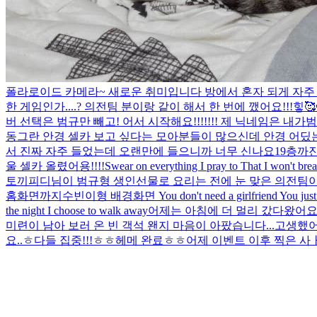
폴라로이드 카메라~ 새로운 취미입니다 방에서 혼자 되게 자주
한 게임인가....? 의전팀 분이랑 같이 해서 한 번에 깼어요!!!힣🥰
버 선택은 범규만 빼고! 어서 시작해요!!!!!!! 제 닉네임은 내가범
동그란 안경 셀카 보고 싶다는 모아분들이 많으신데 안경 어딨는지
서 진짜 자주 들었는데 오랜만에 들으니까 너무 신나요
19층까
울 셀카 올렸어용!!!!
Swear on everything I pray to That I wo
토끼피디님이 범규형 생인선물로 요리는 전에 눈 맞은 의전팀
홈화면까지
수빈이형 배경화면
You don't need a girlfriend You just
the night I choose to walk away
어제는 아침에 더 멀리 갔다왔어
미련이 남아 보러 온 빈 객석 왠지 마음이 아팠습니다...
고생했
요..ㅎ
다들 집중!!!
ㅎㅎ
헤메 완료
ㅎㅎ
어제 이벤트 이후 찍은 사