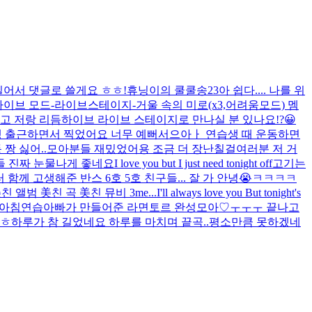
길어서 댓글로 쓸게요 ㅎㅎ!
휴닝이의 쿨쿨송23
아 쉽다.... 나를 위
듬하이브 모드-라이브스테이지-거울 속의 미로(x3,어려움모드) 멤
고 저랑 리듬하이브 라이브 스테이지로 만나실 분 있나요!?😀
 출근하면서 찍었어요 너무 예뻐서
으아ㅏ 연습생 때 운동하면
 짱 싫어..
모아분들 재밌었어용 조금 더 장난칠걸
여러분 저 거
들 진짜 눈물나게 좋네요
I love you but I just need tonight off
고기는
 함께 고생해준 반스 6호 5호 친구들... 잘 가 안녕😭
ㅋㅋㅋㅋ
앨범 美친 곡 美친 뮤비 3me...
I'll always love you But tonight's
아침연습
아빠가 만들어준 라면
토르 완성
모아♡
ㅜㅜㅜ 끝나고
ㅎㅎ
하루가 참 길었네요 하루를 마치며 끝곡..
평소만큼 못하겠네