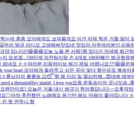
 찍는데 종종 모아에게도 보여줄게요 이건 어제 찍은 거
할 말이 
😆
우리 범규 라디오 고생해써
맛있네 맛있어 아주
여러분!!! 리
규양 입니다!!😆😆😆
오늘 노을 본 사람?
좀 있다가 저녁에 퇴근하
 모르겠...
?
20단계 의전팀이랑 손 4개로 100판째인 범규형
뮤뱅
진 쉽네요 ㅎㅎ
여러분 리듬하이브 뭐가 제일 어렵나요???😆😆
운동
n't break your heart 모아에게 들려주고 싶은 곡
아 맞다 향수
뜨또 복숭아
이ㅎ
휴닝이의 쿨쿨송 22😴
형 왜 이리 일 열심히해...😍
데뷔 때부터
 need a therapist
Hey stupid, I love you
요즘 운동송이자 굿나잇송..美친 
요
오랜만이죠? 오늘은 거울 대신 범규가 찍어줬답니다~~
오후작업
어요♡
아까 추천했던 노래예요 듣기만 해도 마음이 좋아집니다 
ㅏ진 윗 연주니 형