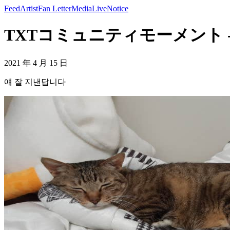
Feed
Artist
Fan Letter
Media
Live
Notice
TXTコミュニティモーメント -
2021 年 4 月 15 日
얘 잘 지낸답니다