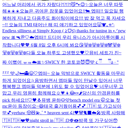
어느날 머리에서 귀가 자랐다?!?!?!😼🐾
😉✨
오늘은 너무 따뜻
해☀️☀️☀️
오늘은 귀여운 잠옷을 입었어요!!🐄 엡떠!! 일요일 행
복하게 지내고 다음주도 화이팅이에요!!! 밥 잘 먹고 푹 자세요
~!! 오늘의 TMI 태어난 해 띠 얘기하고 있었어요🐷🐮
｡𖦹°‧
Endless silliness at Simply Kpop ( ≧ᗜ≦) thanks for tuning in ⭑.ᐟ
pew
pew 🎀🔫
💭🤍☁️
엡떠!! 드디어 우리 유니스가 아시아투어를 시
작합니다💖💖 6월 8일 오후 6시에 봐요😘
🐻‍❄️🐻‍❄️🐻‍❄️🐼🐻‍❄️
🐻‍❄️🐻‍❄️🐻‍❄️
다들 오늘 하루도 고생했오🖤🤍
뮤비 세트가 진~
짜 이뻤어 ㅠㅠ☁️🎀✨
SWICY 한 코토코😈😇
🩵 ૮ ྀི_ _ ྀིა · °
ᙆᙆᙆ 🩵
🌙🛏️👻😉🤍
엡떠~ 오늘 막방으로 SWICY 활동을 마무리
하게 되었어요:) 음방하면서 엡떠들 많이 만날수 있어서 너무
행복했고 엡떠들 덕분에 1위도 할 수 있었어요💝 너무너무 고
맙고 우리 영원히 함께해요☺️💗
👧😳🍬🌶️
당신의 안경윤하를
pick 하세요!!
🤍🖤🐧
뮤뱅 윤하🐶🩷
bench model era 🤭
오늘 첫
mc윤아 등장이요~😆
태국 줄거웠어용💕💕 🇹🇭 또 가고싶아
🫶💕
yeehaw 🤠🧸💫
.˚ * heaven sent ໒꒱
🖤🐼🐈‍⬛☁️🎤
방콕 사랑해
🇹🇭🇹🇭❤️💖
night stroll in 🇹🇭 :D
🍓🍩
방콕 또 가구싶어🥹