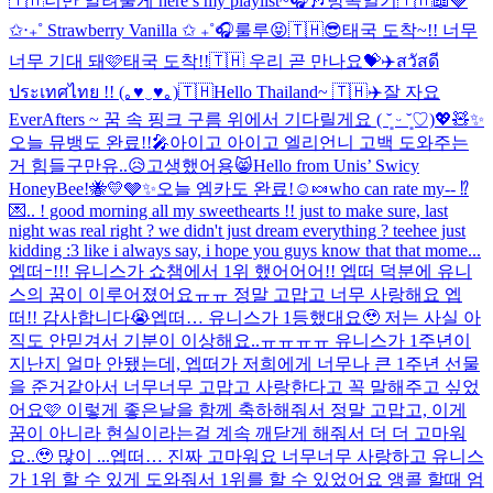
🇹🇭
너만 알려줄게 here’s my playlist~🎧🎶
방콕일기🇹🇭📖
🍓
✩‧₊˚ Strawberry Vanilla ✩ ₊˚🎧
룰루😝
🇹🇭😎
태국 도착~!! 너무
너무 기대 돼🩷
태국 도착!!🇹🇭 우리 곧 만나요💝✈️
สวัสดี
ประเทศไทย !! (｡♥‿♥｡)🇹🇭
Hello Thailand~ 🇹🇭✈️
잘 자요
EverAfters ~ 꿈 속 핑크 구름 위에서 기다릴게요 ( ˘͈ ᵕ ˘͈♡)
💖🧸✨
오늘 뮤뱅도 완료!!🎤
아이고 아이고 엘리언니 고백 도와주는
거 힘들구만유..😥
고생했어용😸
Hello from Unis’ Swicy
HoneyBee!🐝💛🩶✨
오늘 엠카도 완료!☺️🍬
who can rate my-- ⁉️
💌.. ! good morning all my sweethearts !! just to make sure, last
night was real right ? we didn't just dream everything ? teehee just
kidding :3 like i always say, i hope you guys know that that mome...
엡떠ｰ!!! 유니스가 쇼챔에서 1위 했어어어!! 엡떠 덕분에 유니
스의 꿈이 이루어졌어요ㅠㅠ 정말 고맙고 너무 사랑해요 엡
떠!! 감사합니다😭
엡떠… 유니스가 1등했대요🥹 저는 사실 아
직도 안믿겨서 기분이 이상해요..ㅠㅠㅠㅠ 유니스가 1주년이
지난지 얼마 안됐는데, 엡떠가 저희에게 너무나 큰 1주년 선물
을 준거같아서 너무너무 고맙고 사랑한다고 꼭 말해주고 싶었
어요🩷 이렇게 좋은날을 함께 축하해줘서 정말 고맙고, 이게
꿈이 아니라 현실이라는걸 계속 깨닫게 해줘서 더 더 고마워
요..🥹 많이 ...
엡떠… 진짜 고마워요 너무너무 사랑하고 유니스
가 1위 할 수 있게 도와줘서 1위를 할 수 있었어요 앵콜 할때 엄