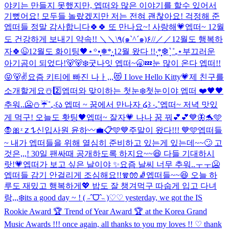
야키는 만들지 못했지만, 엡떠와 많은 이야기를 할수 있어서
기뻤어요! 모두들 놀랐겠지만 저는 전혀 괜찮아요! 걱정해 준
엡떠들 정말 감사합니다🍀🍀 또 만나요~! 사랑해💗
엡떠~ 12월
도 건강하게 보내기 약속!! ＼＼\٩(๑`^´๑)۶//／／
12월도 행복하
자🍀😉
12월도 화이팅🖤
⋆꙳•̩̩͙❅*̩̩͙‧͙12월 왔다 !!‧͙*̩̩͙❆ ͙͛ ˚₊⋆
부끄러운
아기곰이 되었다!🐻🐻‍❄️
굿나잇 엡떠~🥱💤
눈 많이 온다 엡떠!!
😝
🐻✌️
요즘 키티에 빠진 나ㅏ,,,😻 I love Hello Kitty💗
제 친구를
소개할게요☃️2️⃣
엡떠와 맞이하는 첫눈❄️
첫눈이야 엡떠 ❤️
🖤🖤
추워..🥶⛄️☔️
˚₊‧꒰ა 엡떠 ~ 꿈에서 만나자 ໒꒱ ‧₊˚
엡떠~ 저녁 맛있
게 먹구! 오늘도 홧팅🖤
엡떠~ 잘자💗 나나 꿈 꿔💕💕
💙🦋🐬🩵
🧛🎀
ᶻ 𝗓 𐰁
신입사원 윤하〰️💼📋
🩵💙주말이 왔다!!! 💙🩵
엡떠들
~ 내가 엡떠들을 위해 열심히 준비하고 있는게 있는데~~🙄 고
것은,,,! 30일 팬싸때 공개하도록 하지요~~😆 다들 기대하시
랏!💗
엡떠가 보고 싶은 날이야 ✨
요즘 날씨 너무 추워..ㅜㅜ🥶
엡떠들 감기 안걸리게 조심해요!!🧣🧤🧦
엡떠들~~😆 오늘 하
루도 재밌고 행복하게💖 밥도 잘 챙겨먹구 따숩게 입고 다녀
랑,,,❄️
its a good day ~ ! ( ˶ˆᗜˆ˵ )♡♡ yesterday, we got the IS
Rookie Award 🏆 Trend of Year Award 🏆 at the Korea Grand
Music Awards !!! once again, all thanks to you my loves !! ♡ thank