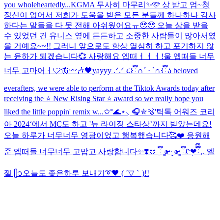
you wholeheartedly...
KGMA 무사히 마무리✨🩷 상 받고 엄~청
정신이 없어서 저희가 도움을 받은 모든 분들께 하나하나 감사
하다는 말들을 다 못 전해 아쉬웠어요ㅠ🥹🥹 오늘 상을 받을
수 있었던 건 유니스 옆에 든든하고 소중한 사람들이 많아서였
을 거예요~~!! 그러니 앞으로도 항상 열심히 하고 포기하지 않
는 윤하가 되겠습니다💞 사랑해요 엡떠ㅓㅓㅓ!
울 엡떠들 너무
너무 고마어ㅓ🩵🦋
〰️🎶🖤
yayyy .ᐟ.ᐟ ૮꒰ྀི∩´ ᵕ `∩꒱ྀིა beloved
everafters, we were able to perform at the Tiktok Awards today after
receiving the ⭐️ New Rising Star ⭐️ award so we really hope you
liked the little poppin' remix w...
✩°🌊⋆⸜ 🎧✮🫧
'틱톡 어워즈 코리
아 2024‘에서 MC도 하고 '뉴 라이징 스타상’까지 받았는데요!
오늘 하루가 너무너무 영광이었고 행복했습니다🥰❤️ 응원해
준 엡떠들 너무너무 고맙고 사랑합니다✨❣️🫶
ٜ ྀི ͚ɞ̴̶̷ ·̮ ɞ̴̶̷ ͚ ྀིᡘ݂❤︎
ྀིྀི₊. 엘
젤 ᥫ᭡
오늘도 좋은하루 보내기➰🖤 ( ´▽｀)!!