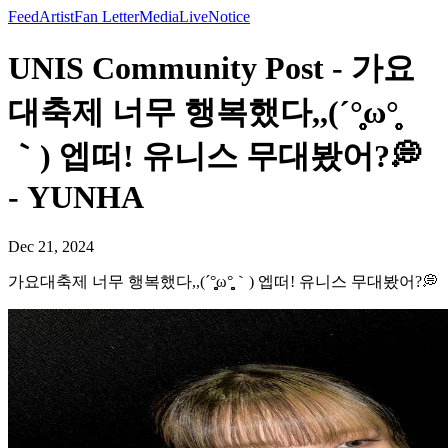
Feed
Artist
Fan Letter
Media
Live
Notice
UNIS Community Post - 가요
대축제 너무 행복했다,,(´°̥̥̥̥̥̥̥̥ω°̥̥̥̥̥̥̥̥
｀) 엡떠! 유니스 무대봤어?💭
- YUNHA
Dec 21, 2024
가요대축제 너무 행복했다,,(´°̥̥̥̥̥̥̥̥ω°̥̥̥̥̥̥̥̥｀) 엡떠! 유니스 무대봤어?💭