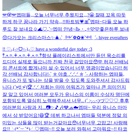
🪽🫣🪽
엡떠들,,,오늘 너무너무 추웠지요,,,?😬 잘때 꼬옥 따듯
하게 하구 꿈나라 가기 약속,,,!!
하트빔💗🎀 ᩚ
엡떠~다들 오늘 하
루도 잘 보내요☺️
🌊♡₊˚~엡떠 안녕~🦢・₊✧
🩷🩷좋은하루 보내
😚
다가오는 크리스마스✨🎄
-ˋˏ ༻❁✿❀༺ ˎˊ- hiyee everafters
!! ♡⸜(˶˃ᗜ˂˶)⸝♡ have a wonderful day today :3
𖤣.𖥧.𖡼.⚘.𖥧.𖡼.⚘.𖥧.𖡼.𖤣
항상 플레이리스트에서만 듣던 목소리를
드디어 실제로 들으니까 진짜 천국 같았아요🥹🫶 허각 선배님
의 콘서트에 짧게나마 설 수 있어서 너무 영광이었습니다!! 허
각 선배님 감사합니다!
˗ˋˏ✮ 야호 .ᐟ.ᐟ.ᐟ ✮ˎˊ˗ 사랑하는 엡떠들,
유니스가 또 빛나는 상을 받을 수 있도록 도와주셔서 감사드립
니다 (ˊᵒ̴̶̷̤ ꇴ ᵒ̴̶̷̤ˋ)🏆.ᐟ.ᐟ 저희는 마마 어워즈가 얼마나 큰 의미인지
잘 알고 있어서 여러분 모두가 유니스의 이름이 수상자 명단에
포함되도록 열심히 노력해주셔서 너무.. (˚ ˃̣̣̥⌓˂̣̣̥)づ♡♡♡ 후후
여러분의 사랑과 지...
📷✨🎵🎶
🩶🧢☁️
엡떠~ 우리 유니스 마마
에서 상 받았어요!😆🏆 데뷔 하고나서 엡떠들 덕분에 정말 의
미있는 상들을 많이 받는거같아요🥹너무너무 고맙고! 사랑해
요!!╰(*´︶`*)╯♡
엡떠~!! 오늘 보러 와줘서 고마워요~!! 타코