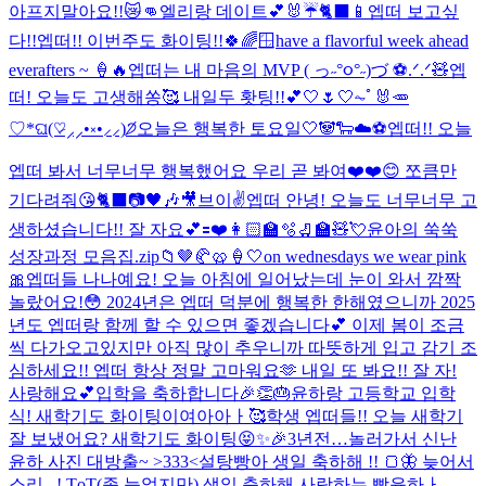
아프지말아요!!😿👊
엘리랑 데이트💕🐰☔️🐈‍⬛📱
엡떠 보고싶
다!!
엡떠!! 이번주도 화이팅!!🍀🌈🪟
have a flavorful week ahead
everafters ~ 🍦🔥
엡떠는 내 마음의 MVP ( っ˶°૦°˶)づ ⚽️.ᐟ.ᐟ
🧸
엡
떠! 오늘도 고생해쏭🥰 내일두 홧팅!!💕
🤍🌷🤍
⏦ﾟ🐰🥕
♡︎
*ଘ(♡̷⸝⸝•༝•⸝⸝)੭̸
오늘은 행복한 토요일🤍🐼🐑☁️⚽️
엡떠!! 오늘
엡떠 봐서 너무너무 행복했어요 우리 곧 봐여❤️❤️😊 쪼큼만
기다려줘😘
🐈‍⬛📷🖤🎶🎥
브이✌️
엡떠 안녕! 오늘도 너무너무 고
생하셨습니다!! 잘 자요💕
🟰❤️
👩🏻‍🏫🫧🛼🏫🧸💘
윤아의 쑥쑥
성장과정 모음집.zip📁
🤎🥐🥨🍦🤍
on wednesdays we wear pink
🎀
엡떠들 나나예요! 오늘 아침에 일어났는데 눈이 와서 깜짝
놀랐어요!😳 2024년은 엡떠 덕분에 행복한 한해였으니까 2025
년도 엡떠랑 함께 할 수 있으면 좋겠습니다💕 이제 봄이 조금
씩 다가오고있지만 아직 많이 추우니까 따뜻하게 입고 감기 조
심하세요!! 엡떠 항상 정말 고마워요🫶 내일 또 봐요!! 잘 자!
사랑해요💕
입학을 축하합니다🎉👏🎂
윤하랑 고등학교 입학
식! 새학기도 화이팅이여아아ㅏ🥰
학생 엡떠들!! 오늘 새학기
잘 보냈어요? 새학기도 화이팅😝✨🎉
3년전…놀러가서 신난
윤하 사진 대방출~ >333<
설탕빵아 생일 축하해 !! 🍞🦋 늦어서
소리 ..! TᴖT
(좀 늦었지만) 생일 축하해 사랑하는 빵윤하ㅏ