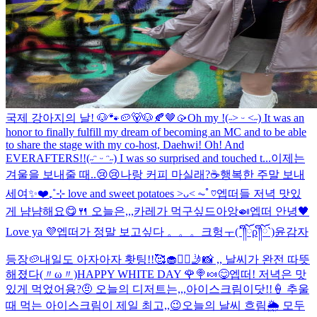
국제 강아지의 날! 🐶🐾
🥔🐻🐶🍂🤎🥠
Oh my !(˶˃ ᵕ ˂˶) It was an
honor to finally fulfill my dream of becoming an MC and to be able
to share the stage with my co-host, Daehwi! Oh! And
EVERAFTERS!!(˶ᵔ ᵕ ᵔ˶) I was so surprised and touched t...
이제는
겨울을 보내줄 때..😢😢
나랑 커피 마실래?☕️
행복한 주말 보내
세여✨❤️
₊˚⊹ love and sweet potatoes ˃ᴗ˂ ⏦ﾟ♡︎
엡떠들 저녁 맛있
게 냠냠해요😋🍴 오늘은,,,카레가 먹구싶드아앙🍛
엡떠 안녕🖤
Love ya 💜
엡떠가 정말 보고싶다 。。。크헝ㅜ(´༎ຶོρ༎ຶོ`)
윤감자
등장🥔
내일도 아자아자 홧팅!!🥰
🧁❤️‍🔥
🤳📸 ,, 날씨가 완전 따뜻
해졌다(〃ω〃)
HAPPY WHITE DAY 🌹🍭🍬
😋
엡떠! 저녁은 맛
있게 먹었어용?🤨 오늘의 디저트는,,,아이스크림이닷!!🍦 추울
때 먹는 아이스크림이 제일 최고,,😉
오늘의 날씨 흐림🌦️ 모두