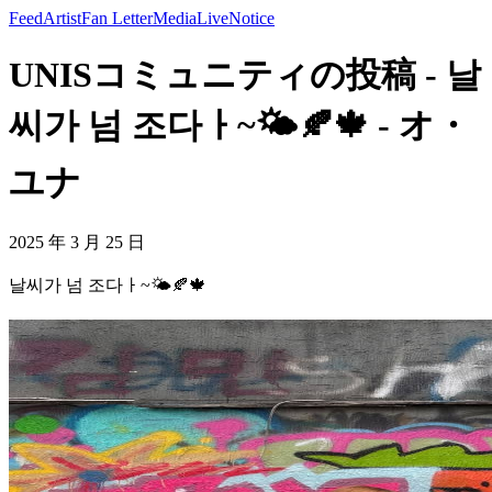
Feed
Artist
Fan Letter
Media
Live
Notice
UNISコミュニティの投稿 - 날
씨가 넘 조다ㅏ~🌤️🍂🍁 - オ・
ユナ
2025 年 3 月 25 日
날씨가 넘 조다ㅏ~🌤️🍂🍁