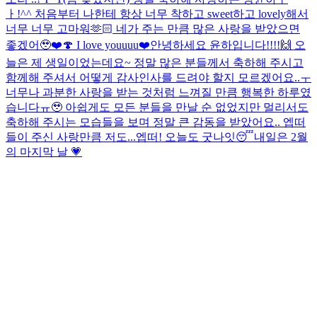
ㅏ!^^ 처음부터 나한테 항상 너무 착하고 sweet하고 lovely해서
너무 너무 고마워🫶🏻 네가 주는 만큼 많은 사랑을 받았으면
좋겠어🥹❤️🍄 I love youuuu❤️
안녕하세요 윤하입니다!!!!🙌 오
늘은 제 생일이었는데요~ 정말 많은 분들께서 축하해 주시고
함께해 주셔서 어떻게 감사인사를 드려야 할지 모르겠어요..ㅜ
너무나 과분한 사랑을 받는 것처럼 느껴질 만큼 행복한 하루였
습니다ㅠ🥹 아쉽게도 모든 분들을 만날 순 없었지만 멀리서도
축하해 주시는 모습들을 보며 정말 큰 감동을 받았어요.. 엡떠
들이 주신 사랑만큼 저도...
엡떠! 오늘도 굿나잇😴
내일은 2월
의 마지막 날 💗