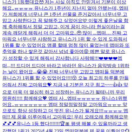
니스가 1등했대요🥹 저는 사실 아직도 안믿겨서 기분이 이상
해요..ㅠㅠㅠㅠ 유니스가 1주년이 지난지 얼마 안됐는데, 엡떠
가 저희에게 너무나 큰 1주년 선물을 준거같아서 너무너무 고
맙고 사랑한다고 꼭 말해주고 싶었어요🩷 이렇게 좋은날을 함
께 축하해줘서 정말 고맙고, 이게 꿈이 아니라 현실이라는걸
계속 깨닫게 해줘서 더 더 고마워요..🥹 많이 ...
엡떠… 진짜 고
마워요 너무너무 사랑하고 유니스가 1위 할 수 있게 도와줘서
1위를 할 수 있었어요 앵콜 할때 엄청 많이 울었는데 앱떠와 또
추억을 하나 쌓은것 같아서 넘넘 좋아여😝 예쁜 말로 유니스
가 성장할 수 있게 해줘서 감사합니다 사랑해!!!❤️❤️❤️❤️
엡
떠,,,!!! 드디어 드디어 바라고 바라던 유니스가 음악방송 1위하
는 날이 왔어요,,,😭😭 진짜 너무너무 고맙고 앱떠들 덕분에
유니스가 1위를 할 수 있었어요!!!!😚 오늘 최고의 하루를 만들
어줘서 진짜 고마워요💝 지금 내 기분은 지구 최고~~~👍👍 앞
으로 더욱 더 열심히 하고 성장하는 유니스가 될테니까 우리
영원히!!!! 함께해요💖 엡떠 사...
엡떠ㅠㅠㅠㅠㅠ 유니스1위했
어요..ㅠㅠㅠㅠㅠㅠㅠ 엡떠 정말정말정말 고마워요ㅠㅠㅠ 앞
으로도 항상 성장하고 더 멋진 유니스가 될게요!!!ㅠㅠㅠㅠ 엡
떠!! 제 꿈을 이루어줘서 고마워요! 우리 오래오래 함께해요🫶
💕💕💕
유니스 1등 했다!!!!!!!🏆🎀 평생 해볼 수 있을까라고 생
각했던 1위가 2025년 4월 23일 엡떠덕분에 제 꿈을 이뤘어요💞