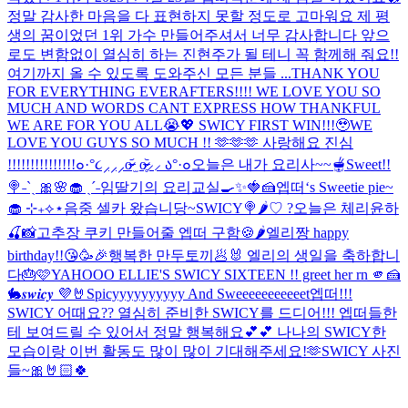
정말 감사한 마음을 다 표현하지 못할 정도로 고마워요 제 평
생의 꿈이었던 1위 가수 만들어주셔서 너무 감사합니다 앞으
로도 변함없이 열심히 하는 진현주가 될 테니 꼭 함께해 줘요!!
여기까지 올 수 있도록 도와주신 모든 분들 ...
THANK YOU
FOR EVERYTHING EVERAFTERS!!!! WE LOVE YOU SO
MUCH AND WORDS CANT EXPRESS HOW THANKFUL
WE ARE FOR YOU ALL😭💖 SWICY FIRST WIN!!!🥹
WE
LOVE YOU GUYS SO MUCH !! 🫶🫶🫶 사랑해요 진심
!!!!!!!!!!!!!!!
๐·°૮⸝⸝⸝o̴̶̷᷄ ̫ o̴̶̷̥᷅⸝⸝ ა°·๐
오늘은 내가 요리사~~🫕
Sweet!!
🍭
˗ˋˏ 🎀🌸🧁 ˎˊ˗
임딸기의 요리교실🍳✨🍓🍰
엡떠‘s Sweetie pie~
🧁 ⊹₊⟡⋆
음중 셀카 왔습니당~
SWICY🍭🌶️
♡ ?
오늘은 체리윤하
🍒📸
고추장 쿠키 만들어줄 엡떠 구함🍪🌶️
엘리짱 happy
birthday!!😘🥳🎉
행복한 만두토끼🥟🐰 엘리의 생일을 축하합니
다🎂🩷
YAHOOO ELLIE'S SWICY SIXTEEN !! greet her rn 🫵🍰
🐇
𝒔𝒘𝒊𝒄𝒚 💜🤘
Spicyyyyyyyyyy And Sweeeeeeeeeeet
엡떠!!!
SWICY 어때요?? 열심히 준비한 SWICY를 드디어!!! 엡떠들한
테 보여드릴 수 있어서 정말 행복해요💕💕 나나의 SWICY한
모습이랑 이번 활동도 많이 많이 기대해주세요!🫶
SWICY 사진
들~🎀🤘🏻🍀