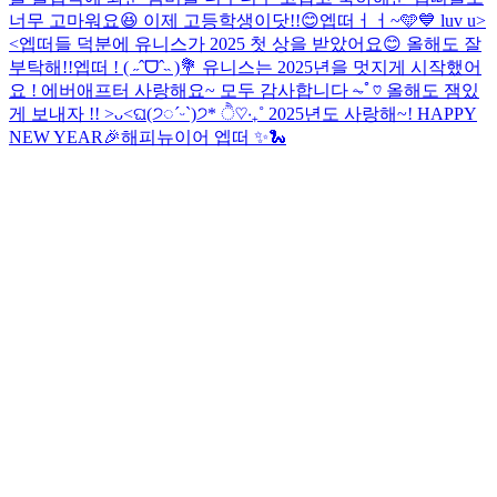
너무 고마워요😆 이제 고등학생이닷!!😊
엡떠ㅓㅓ~🩵💙 luv u>
<
엡떠들 덕분에 유니스가 2025 첫 상을 받았어요😊 올해도 잘
부탁해!!
엡떠 ! ( ˶ˆᗜˆ˵ )💐 유니스는 2025년을 멋지게 시작했어
요 ! 에버애프터 사랑해요~ 모두 감사합니다 ⏦ﾟ♡︎ 올해도 잼있
게 보내자 !! >ᴗ<
ଘ(੭◌ˊᵕˋ)੭* ੈ♡‧₊˚ 2025년도 사랑해~! HAPPY
NEW YEAR🎉
해피뉴이어 엡떠 ✨🐍