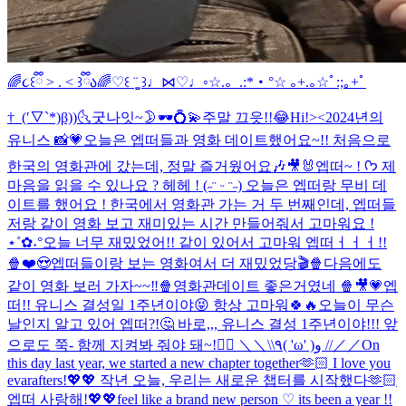
🌈૮꒰ྀི > . < ꒱ྀིა🌈
♡꒰ ¨̮͚ ꒱♩⋈♡♩◦
☆.。.:*・°☆ ｡+.｡☆ﾟ:;｡+ﾟ
†_(′▽`*)β))
🌜굿나잇~🌛
🕶️💍💫
주말 끄읏!!😂
Hi!><
2024년의
유니스 📸💗
오늘은 엡떠들과 영화 데이트했어요~!! 처음으로
한국의 영화관에 갔는데, 정말 즐거웠어요🎶🎥🐰
엡떠~ ! ᡣ𐭩 제
마음을 읽을 수 있나요 ? 헤헤 ! (˶ᵔ ᵕ ᵔ˶) 오늘은 엡떠랑 무비 데
이트를 했어요 ! 한국에서 영화관 가는 거 두 번째인데, 엡떠들
저랑 같이 영화 보고 재미있는 시간 만들어줘서 고마워요 !
⋆˚✿˖°
오늘 너무 재밌었어!! 같이 있어서 고마워 엡떠ㅓㅓㅓ!!
🍿❤️😍
엡떠들이랑 보는 영화여서 더 재밌었당🎬🍿
다음에도
같이 영화 보러 가자~~‼️🍿
영화관데이트 좋은거였네 🍿🎥💗
엡
떠!! 유니스 결성일 1주년이야😝 항상 고마워🍀🔥
오늘이 무슨
날인지 알고 있어 엡떠?!🤔 바로,,, 유니스 결성 1주년이야!!! 앞
으로도 쭉- 함께 지켜봐 줘야 돼~!❤️‍🔥 ＼＼\\٩( 'ω' )و //／／
On
this day last year, we started a new chapter together🫶🏻 I love you
evarafters!💖💖 작년 오늘, 우리는 새로운 챕터를 시작했다🫶🏻
엡떠 사랑해!💖💖
feel like a brand new person ♡ its been a year !!