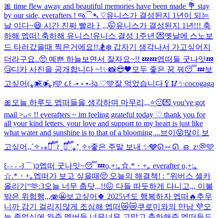
🎀 time flew away and beautiful memories have been made 💐 stay
by our side, everafters ! જ⁀➴ ♡
유니스가 결성된지 1년이 되는
날 이다~😆 시간 진짜 빨라ㅏ,,,🤭
유니스가 결성된지 1년!!! 축
하해 엡떠! 축하해 유니스!
유니스 결성 1주년 💌
옛날에 스노보
드 타러갔을때 찍은거에요!!🏂❄️ 갑자기 생각나서 가고싶어지
더라구요..🥺 예쁜 하늘보면서 잘자요~!! 💤💤
엡떠들 굿나잇💤
😴
디카 사진을 공개합니다 ~!✨📸
😎🖤
모두 좋은 꿈 꿔😴💤
보
고싶어(⁎⁍̴̆Ɛ⁍̴̆⁎)
🩵 ૮꒰ ˶• ༝ •˶꒱ა ♡🩵
잘 먹었습니다🥄🥢
✨cocogaga
🎀
오늘 하루도 엡떠들을 생각하며 마무리,,,⭐️🙂
💌 you've got
mail >ᴗ< !! everafters ~ im feeling grateful today ♡ thank you for
all your kind letters. your love and support to my heart is just like
what water and sunshine is to that of a blooming ...
브이😝
많이 보
고싶어,,˚✧₊⁎❝᷀ົཽ≀ˍ̮ ❝᷀ົཽ⁎⁺˳✧༚
좋은 주말 보내 ✨🩶
ᘏ ⑅ ᘏ ഒ zᶻ💭🩵
꒰˶ - ˕ -꒱ ⌒)ᦱ
엡떠 굿나잇~😴💤
o,+:｡☆.*・+｡ everafter o,+:｡
☆.*・+｡
엡떠가 보고 싶을때🥺 오늘의 해결책! : ”위버스 셀카
올리기“🫶
:3
오늘 너무 춥닷,,,!!😖 다들 따듯하게 다니고,,, 이불
밖은 위험행,,,🫨😬
보고싶어🍀 2025년도 행복하자 엡떠🔥
추우
니까 감기 걸리지않게 조심해 엡떠😿😿
쿠로미와의 만남 💜
오
늘 졸업식에 와준 멤버들 너무너무 고맙고 축하해준 엡떠들도