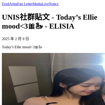
Feed
Artist
Fan Letter
Media
Live
Notice
UNIS社群貼文 - Today’s Ellie
mood<3🎀🦢 - ELISIA
2025 年 2 月 9 日
Today’s Ellie mood<3🎀🦢