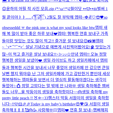
🌨️🍢🍥
Table for two please !><🍬
좋아요 ˃ ᵕ ˂💖🧁
2월도 화이팅
😊
윤하의 어릴 적 사진 모음.zip (*^ω^*)
2월이닷 ⌯•ᗢ•⌯ಣ
벌써 1
월 끝이야ㅑㅑ…. (´༎ຶོρ༎ຶོ`) 2월도 잘 부탁해 엡떠~🍓✌️
🤍😎🖤
so
obsesseddd ㅠ the pink one is what my soul looks like btw
엡떠 새
해 복 많이 받아 좋은 하루 보내❤️
엡떠! 행복한 연휴 보내구 가족
들이랑 맛있는 것도 많이 먹고!! 즐거운 설 보내요😊
📸💟
엡떠
~╰(*´︶`*)╯설날 기념으로 예쁘게 사진찍어봤어요!🩰 맛있는거
많~이 먹고 즐거운 설날 보내요!!>3<
♪♪☆
안녕 엡떠!! 오늘 정말
행복한 생일을 보냈어❤️ 생일 라이브도 하고 생일카페에서 엡떠
들과 행복한 시간을 보내서 너무 좋었어 생일카페 안 갔으면 큰일
날뻔 했지 뭐야😝 난 그저 생일카페에 가고 감탄한거 뿐인데 세상
행복해하는 엡떠들을 보면서 더 열심히 활동해야겠다는 생각이
들었어✨💍 정말 고맙다는 말 밖에 안 나와🫶 생일 축하해준 멤버
들도 너무...
울 막둥이의 생일을 축하함미다~~🎂
생일 축하해 my
pretty little peach !! 🍑🤏<33
햄스터 막둥 서원이의 생일을 축하합
니다~!!🩷🐹🎉🎉
Today is my baby’s birthday😍💖😘 서원이 생일
축하해ㅐㅐㅐ🥰🎂🥳 사랑해🫶🏻
앱떠❤️ 연휴 잘 보내~
햅삐해피