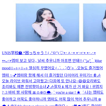
UNIS学校🏫.*
困っちゃう！( ˶°ㅁ°) ♡
⌯･ㅅ･⌯ ⌯ᵔ⤙ᵔ⌯ ⌯･˕･⌯
⌯•ᴗ<⌯
엡떠 보고 싶다,, 날씨 추우니까 아프면 안돼!! (´°̥̥̥̥̥̥̥̥ω°̥̥̥̥̥̥̥̥｀)
blue
mood⊹₊⟡⋆
⊹₊⟡ 열심히 꾸몄어요 ( ◡̀_◡́)ᕤ˚⟡ ࣪ ˖
오늘도 즐거웠어
엡떠 ✨💕
엡떠랑 함께 해서 더 즐거웠던 다이어리 꾸미기!! 📔🎶
오늘 라이브 와줘서 고마웠고! 다음에 또 만나요~😆😆
요리봐도
조리봐도 예쁜 전방향미소녀🎵🎶
잘자🌷
제가 산 거 봐요 ! 귀엽지
? :3 바비 짱 사랑해 🎀👛
❄️☃️🌨️
˗ˏˋ you're a star ! ★ ˎˊ˗
나는 엡떠도
좋아하고 어묵도 좋아하니까 엡떠도 어묵 많이 먹어 추우니까 ❄️