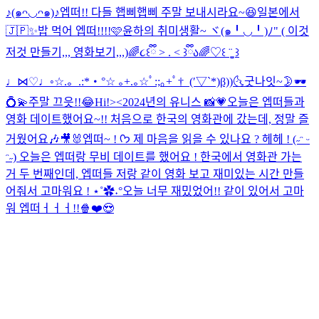
♪(๑ᴖ◡ᴖ๑)♪
엡떠!! 다들 햅삐햅삐 주말 보내시라요~😆
일본에서
🇯🇵✨
밥 먹어 엡떠!!!!🩷
윤하의 취미생활~ ヾ(๑╹◡╹)ﾉ" ( 이것
저것 만들기,,, 영화보기,,,)
🌈૮꒰ྀི > . < ꒱ྀིა🌈
♡꒰ ¨̮͚ ꒱
♩⋈♡♩◦
☆.。.:*・°☆ ｡+.｡☆ﾟ:;｡+ﾟ†_(′▽`*)β))
🌜굿나잇~🌛
🕶️
💍💫
주말 끄읏!!😂
Hi!><
2024년의 유니스 📸💗
오늘은 엡떠들과
영화 데이트했어요~!! 처음으로 한국의 영화관에 갔는데, 정말 즐
거웠어요🎶🎥🐰
엡떠~ ! ᡣ𐭩 제 마음을 읽을 수 있나요 ? 헤헤 ! (˶ᵔ ᵕ
ᵔ˶) 오늘은 엡떠랑 무비 데이트를 했어요 ! 한국에서 영화관 가는
거 두 번째인데, 엡떠들 저랑 같이 영화 보고 재미있는 시간 만들
어줘서 고마워요 ! ⋆˚✿˖°
오늘 너무 재밌었어!! 같이 있어서 고마
워 엡떠ㅓㅓㅓ!!🍿❤️😍