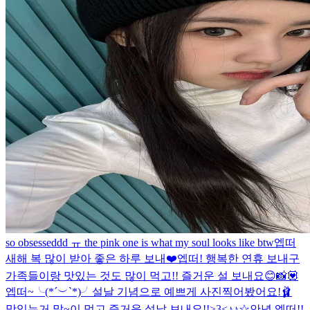
so obsesseddd ㅠ the pink one is what my soul looks like btw
엡떠
새해 복 많이 받아 좋은 하루 보내❤️
엡떠! 행복한 연휴 보내구
가족들이랑 맛있는 것도 많이 먹고!! 즐거운 설 보내요😊
📸💟
엡떠~╰(*´︶`*)╯설날 기념으로 예쁘게 사진찍어봤어요!🩰
맛있는거 많~이 먹고 즐거운 설날 보내요!!>3<
♪♪☆
안녕 엡떠!!