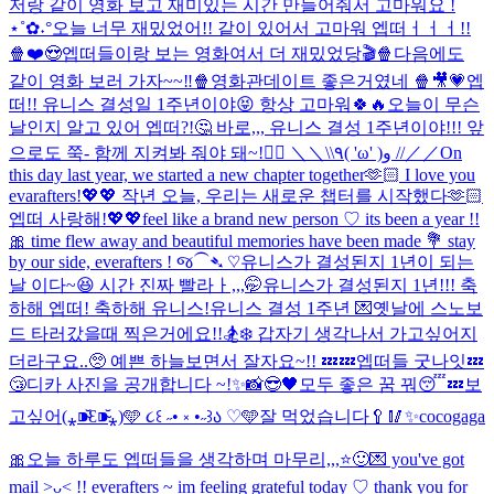
저랑 같이 영화 보고 재미있는 시간 만들어줘서 고마워요 !
⋆˚✿˖°
오늘 너무 재밌었어!! 같이 있어서 고마워 엡떠ㅓㅓㅓ!!
🍿❤️😍
엡떠들이랑 보는 영화여서 더 재밌었당🎬🍿
다음에도
같이 영화 보러 가자~~‼️🍿
영화관데이트 좋은거였네 🍿🎥💗
엡
떠!! 유니스 결성일 1주년이야😝 항상 고마워🍀🔥
오늘이 무슨
날인지 알고 있어 엡떠?!🤔 바로,,, 유니스 결성 1주년이야!!! 앞
으로도 쭉- 함께 지켜봐 줘야 돼~!❤️‍🔥 ＼＼\\٩( 'ω' )و //／／
On
this day last year, we started a new chapter together🫶🏻 I love you
evarafters!💖💖 작년 오늘, 우리는 새로운 챕터를 시작했다🫶🏻
엡떠 사랑해!💖💖
feel like a brand new person ♡ its been a year !!
🎀 time flew away and beautiful memories have been made 💐 stay
by our side, everafters ! જ⁀➴ ♡
유니스가 결성된지 1년이 되는
날 이다~😆 시간 진짜 빨라ㅏ,,,🤭
유니스가 결성된지 1년!!! 축
하해 엡떠! 축하해 유니스!
유니스 결성 1주년 💌
옛날에 스노보
드 타러갔을때 찍은거에요!!🏂❄️ 갑자기 생각나서 가고싶어지
더라구요..🥺 예쁜 하늘보면서 잘자요~!! 💤💤
엡떠들 굿나잇💤
😴
디카 사진을 공개합니다 ~!✨📸
😎🖤
모두 좋은 꿈 꿔😴💤
보
고싶어(⁎⁍̴̆Ɛ⁍̴̆⁎)
🩵 ૮꒰ ˶• ༝ •˶꒱ა ♡🩵
잘 먹었습니다🥄🥢
✨cocogaga
🎀
오늘 하루도 엡떠들을 생각하며 마무리,,,⭐️🙂
💌 you've got
mail >ᴗ< !! everafters ~ im feeling grateful today ♡ thank you for