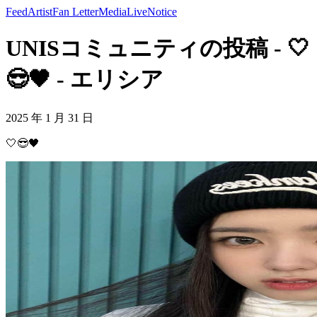
Feed
Artist
Fan Letter
Media
Live
Notice
UNISコミュニティの投稿 - 🤍
😎🖤 - エリシア
2025 年 1 月 31 日
🤍😎🖤