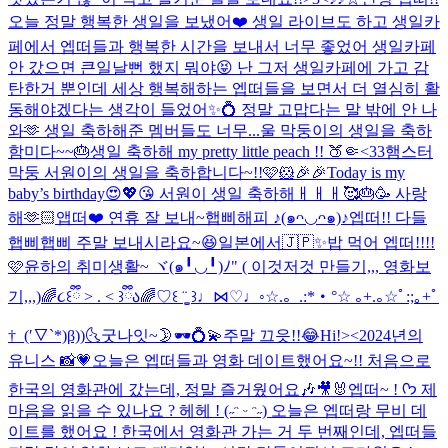
오늘 정말 행복한 생일을 보냈어❤️ 생일 라이브도 하고 생일카
페에서 엡떠들과 행복한 시간을 보내서 너무 좋었어 생일카페
안 갔으면 큰일날뻔 했지 뭐야😝 난 그저 생일카페에 가고 감
탄한거 뿐인데 세상 행복해하는 엡떠들을 보면서 더 열심히 활
동해야겠다는 생각이 들었어✨💍 정말 고맙다는 말 밖에 안 나
와🫶 생일 축하해준 멤버들도 너무...
울 막둥이의 생일을 축하
함미다~~🎂
생일 축하해 my pretty little peach !! 🍑🤏<33
햄스터
막둥 서원이의 생일을 축하합니다~!!🩷🐹🎉🎉
Today is my
baby’s birthday😍💖😘 서원이 생일 축하해ㅐㅐㅐ🥰🎂🥳 사랑
해🫶🏻
앱떠❤️ 연휴 잘 보내~
햅삐해피 ♪(๑ᴖ◡ᴖ๑)♪
엡떠!! 다들
햅삐햅삐 주말 보내시라요~😆
일본에서🇯🇵✨
밥 먹어 엡떠!!!!
🩷
윤하의 취미생활~ ヾ(๑╹◡╹)ﾉ" ( 이것저것 만들기,,, 영화보
기,,,)
🌈૮꒰ྀི > . < ꒱ྀིა🌈
♡꒰ ¨̮͚ ꒱♩⋈♡♩◦
☆.。.:*・°☆ ｡+.｡☆ﾟ:;｡+ﾟ
†_(′▽`*)β))
🌜굿나잇~🌛
🕶️💍💫
주말 끄읏!!😂
Hi!><
2024년의
유니스 📸💗
오늘은 엡떠들과 영화 데이트했어요~!! 처음으로
한국의 영화관에 갔는데, 정말 즐거웠어요🎶🎥🐰
엡떠~ ! ᡣ𐭩 제
마음을 읽을 수 있나요 ? 헤헤 ! (˶ᵔ ᵕ ᵔ˶) 오늘은 엡떠랑 무비 데
이트를 했어요 ! 한국에서 영화관 가는 거 두 번째인데, 엡떠들