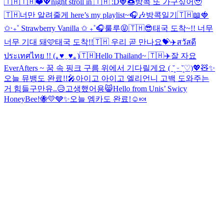
🇹🇭🇹🇭❤️💖
night stroll in 🇹🇭 :D
🍓🍩
방콕 또 가구싶어🥹
🇹🇭
너만 알려줄게 here’s my playlist~🎧🎶
방콕일기🇹🇭📖
🍓
✩‧₊˚ Strawberry Vanilla ✩ ₊˚🎧
룰루😝
🇹🇭😎
태국 도착~!! 너무
너무 기대 돼🩷
태국 도착!!🇹🇭 우리 곧 만나요💝✈️
สวัสดี
ประเทศไทย !! (｡♥‿♥｡)🇹🇭
Hello Thailand~ 🇹🇭✈️
잘 자요
EverAfters ~ 꿈 속 핑크 구름 위에서 기다릴게요 ( ˘͈ ᵕ ˘͈♡)
💖🧸✨
오늘 뮤뱅도 완료!!🎤
아이고 아이고 엘리언니 고백 도와주는
거 힘들구만유..😥
고생했어용😸
Hello from Unis’ Swicy
HoneyBee!🐝💛🩶✨
오늘 엠카도 완료!☺️🍬