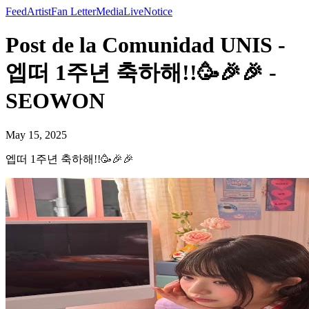
Feed
Artist
Fan Letter
Media
Live
Notice
Post de la Comunidad UNIS -
엡떠 1주년 축하해!!🥳🎉🎉 -
SEOWON
May 15, 2025
엡떠 1주년 축하해!!🥳🎉🎉