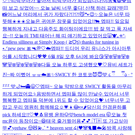
🤍✨
리락쿠마가 좋아서 리락쿠마가 되었습니다!
야옹🐈😺🩶
엡
떠 보고 싶었어~~ 오늘 날씨 너무 좋다! 산책 하러 갈래?🫶🏻
📸
어느날 머리에서 귀가 자랐다?!?!?!😼🐾
😉✨
오늘은 너무 따
뜻해☀️☀️☀️
오늘은 귀여운 잠옷을 입었어요!!🐄 엡떠!! 일요일
행복하게 지내고 다음주도 화이팅이에요!!! 밥 잘 먹고 푹 자세
요~!! 오늘의 TMI 태어난 해 띠 얘기하고 있었어요🐷🐮
｡𖦹°‧
Endless silliness at Simply Kpop ( ≧ᗜ≦) thanks for tuning in
⭑.ᐟ
pew pew 🎀🔫
💭🤍☁️
엡떠!! 드디어 우리 유니스가 아시아투
어를 시작합니다💖💖 6월 8일 오후 6시에 봐요😘
🐻‍❄️🐻‍❄️🐻‍❄️
🐼🐻‍❄️🐻‍❄️🐻‍❄️🐻‍❄️
다들 오늘 하루도 고생했오🖤🤍
뮤비 세트가
진~짜 이뻤어 ㅠㅠ☁️🎀✨
SWICY 한 코토코😈😇
🩵 ૮ ྀི_ _ ྀིა · °
ᙆᙆᙆ 🩵
🌙🛏️👻😉🤍
엡떠~ 오늘 막방으로 SWICY 활동을 마무리
하게 되었어요:) 음방하면서 엡떠들 많이 만날수 있어서 너무
행복했고 엡떠들 덕분에 1위도 할 수 있었어요💝 너무너무 고
맙고 우리 영원히 함께해요☺️💗
👧😳🍬🌶️
당신의 안경윤하를
pick 하세요!!
🤍🖤🐧
뮤뱅 윤하🐶🩷
bench model era 🤭
오늘 첫
mc윤아 등장이요~😆
태국 줄거웠어용💕💕 🇹🇭 또 가고싶아
🫶💕
yeehaw 🤠🧸💫
.˚ * heaven sent ໒꒱
🖤🐼🐈‍⬛☁️🎤
방콕 사랑해