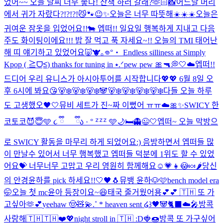
었어~~ 오늘 날씨 너무 좋다! 산책 하러 갈래?🫶🏻
📸
어느날 머리
에서 귀가 자랐다?!?!?!😼🐾
😉✨
오늘은 너무 따뜻해☀️☀️☀️
오늘은
귀여운 잠옷을 입었어요!!🐄 엡떠!! 일요일 행복하게 지내고 다음
주도 화이팅이에요!!! 밥 잘 먹고 푹 자세요~!! 오늘의 TMI 태어난
해 띠 얘기하고 있었어요🐷🐮
｡𖦹°‧ Endless silliness at Simply
Kpop ( ≧ᗜ≦) thanks for tuning in ⭑.ᐟ
pew pew 🎀🔫
💭🤍☁️
엡떠!!
드디어 우리 유니스가 아시아투어를 시작합니다💖💖 6월 8일 오
후 6시에 봐요😘
🐻‍❄️🐻‍❄️🐻‍❄️🐼🐻‍❄️🐻‍❄️🐻‍❄️🐻‍❄️
다들 오늘 하루
도 고생했오🖤🤍
뮤비 세트가 진~짜 이뻤어 ㅠㅠ☁️🎀✨
SWICY 한
코토코😈😇
🩵 ૮ ྀི_ _ ྀིა · ° ᙆᙆᙆ 🩵
🌙🛏️👻😉🤍
엡떠~ 오늘 막방으
로 SWICY 활동을 마무리 하게 되었어요:) 음방하면서 엡떠들 많
이 만날수 있어서 너무 행복했고 엡떠들 덕분에 1위도 할 수 있었
어요💝 너무너무 고맙고 우리 영원히 함께해요☺️💗
👧😳🍬🌶️
당신
의 안경윤하를 pick 하세요!!
🤍🖤🐧
뮤뱅 윤하🐶🩷
bench model era
🤭
오늘 첫 mc윤아 등장이요~😆
태국 줄거웠어용💕💕 🇹🇭 또 가
고싶아🫶💕
yeehaw 🤠🧸💫
.˚ * heaven sent ໒꒱
🖤🐼🐈‍⬛☁️🎤
방콕
사랑해🇹🇭🇹🇭❤️💖
night stroll in 🇹🇭 :D
🍓🍩
방콕 또 가구싶어