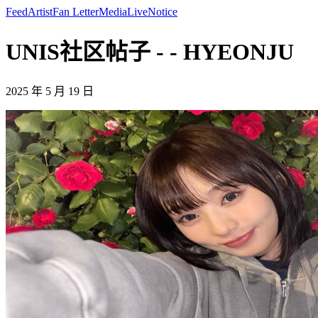
Feed
Artist
Fan Letter
Media
Live
Notice
UNIS社区帖子 - - HYEONJU
2025 年 5 月 19 日