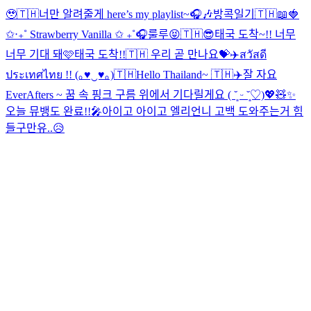
🥹🇹🇭
너만 알려줄게 here’s my playlist~🎧🎶
방콕일기🇹🇭📖
🍓
✩‧₊˚ Strawberry Vanilla ✩ ₊˚🎧
룰루😝
🇹🇭😎
태국 도착~!! 너무
너무 기대 돼🩷
태국 도착!!🇹🇭 우리 곧 만나요💝✈️
สวัสดี
ประเทศไทย !! (｡♥‿♥｡)🇹🇭
Hello Thailand~ 🇹🇭✈️
잘 자요
EverAfters ~ 꿈 속 핑크 구름 위에서 기다릴게요 ( ˘͈ ᵕ ˘͈♡)
💖🧸✨
오늘 뮤뱅도 완료!!🎤
아이고 아이고 엘리언니 고백 도와주는거 힘
들구만유..😥