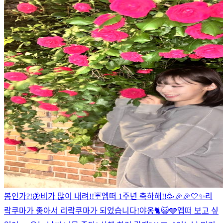
봄인가?!🦋
비가 많이 내려!!☔️
엡떠 1주년 축하해!!🥳🎉🎉
🤍✨
리
락쿠마가 좋아서 리락쿠마가 되었습니다!
야옹🐈😺🩶
엡떠 보고 싶