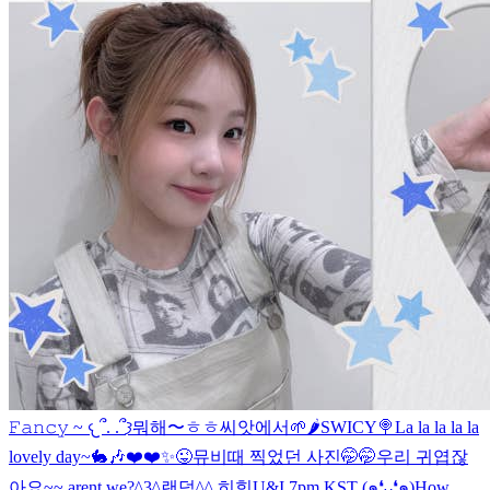
𝙵𝚊𝚗𝚌𝚢 ~ 𐔌՞. .՞𐦯
뭐해〜ㅎ‎ㅎ
씨앗에서🌱
🌶️SWICY🍭
La la la la la
lovely day~🐇🎶
❤️❤️✨😜
뮤비때 찍었던 사진🤭🤭
우리 귀엽잖
아요~~ arent we?^3^
랜덤^^ 히힛
U&I 7pm KST (๑❛ᴗ❛๑)
How