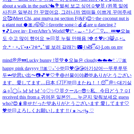
about a walk in the park?🐇💐
벌써 보고 싶어☺️🩶🐰 (왼쪽 밑에
사진은 일부러 안 꾸몄어요, 그러니까 엡떠들 이쁘게 꾸며주세
요🥰)
Meet Chi, ang mutya ng section F(&F)😌✨
the coconut nut is
a giant nut 🥥🎀♪
🤭🤭
☆favorite song☆
🍎🍎
are u dancing ?
♥️🎵
Love in~ EverAfter’s World!💖
꒰ᐢ ֊ ⩊ ֊ ᐢ ꒱🪄⌒♡｡．
💤❤️
오늘
도 수고 많이 했어요 🫳🏻🐰 누릴 만해욥 !🍓🥤💖
i<3😸♫,+:｡
☆.*・+｡
ʕ´•ᴥ•`ʔ✮*｡ﾟ
별 보러 갈래?✨🌃
·̩͙꒰ঌ🧸ྀི໒꒱·̩͙
Lots on my
mind💭
💭💤
Lucky bunny !🐰💚🍀
오늘은 cloudy☁️☁️☁️
𓏲 ࣪˖♡🎀
happy pink dayyyy !!🎀♡₊˚⊹
🫶🏻💖
😘😘
아기상어~~뚜루루뚜
두🦈🩵
思い出〜📷💕
💗🤍🍭🍥
선물이야🎁🫶
ありがとうござい
ます、愛してます…日本 !🇯🇵🫶🏻
またね！！
😴💭✨
대기실
🍙
⟡𓌉◯𓇋₊ 냠 냠 냠 ˚⊹♡
✨🤍🐰
クール~😎✨
私、今日どう？☺️
I
received this from a 귀여운 일본인…. 누군지 맞춰보세요 guess
who?😍🧋
幸せだった🩵
ありがとうございます 愛してます🤍
💖🫶🏻
よろしくお願いします !! ( ๑ ˃̵ᴗ˂̵)و ♡