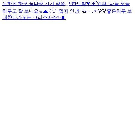
듯하게 하구 꿈나라 가기 약속,,,!!
하트빔💗🎀 ᩚ
엡떠~다들 오늘
하루도 잘 보내요☺️
🌊♡₊˚~엡떠 안녕~🦢・₊✧
🩷🩷좋은하루 보
내😚
다가오는 크리스마스✨🎄