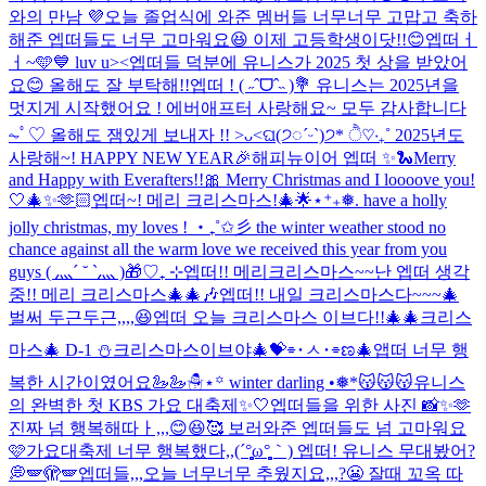
와의 만남 💜
오늘 졸업식에 와준 멤버들 너무너무 고맙고 축하
해준 엡떠들도 너무 고마워요😆 이제 고등학생이닷!!😊
엡떠ㅓ
ㅓ~🩵💙 luv u><
엡떠들 덕분에 유니스가 2025 첫 상을 받았어
요😊 올해도 잘 부탁해!!
엡떠 ! ( ˶ˆᗜˆ˵ )💐 유니스는 2025년을
멋지게 시작했어요 ! 에버애프터 사랑해요~ 모두 감사합니다
⏦ﾟ♡︎ 올해도 잼있게 보내자 !! >ᴗ<
ଘ(੭◌ˊᵕˋ)੭* ੈ♡‧₊˚ 2025년도
사랑해~! HAPPY NEW YEAR🎉
해피뉴이어 엡떠 ✨🐍
Merry
and Happy with Everafters!!🎀 Merry Christmas and I loooove you!
🤍🎄✨🫶🏻
엡떠~! 메리 크리스마스!🎄🌟
⋆⁺₊❅. have a holly
jolly christmas, my loves ! ‧₊˚✩彡 the winter weather stood no
chance against all the warm love we received this year from you
guys ( 灬´ ˘ `灬 )🎁♡₊ ⊹
엡떠!! 메리크리스마스~~
난 엡떠 생각
중!! 메리 크리스마스🎄🎄🎶
엡떠!! 내일 크리스마스다~~~🎄
벌써 두근두근,,,,😆
엡떠 오늘 크리스마스 이브다!!🎄🎄
크리스
마스🎄 D-1 ⛄️
크리스마스이브야🎄💝
⌯･ㅅ･⌯ಣ
🎄
앱떠 너무 행
복한 시간이였어요🦢🦢
☃︎⋆꙳ winter darling •❅*ִ
😽😽😽
유니스
의 완벽한 첫 KBS 가요 대축제✨🤍
엡떠들을 위한 사진 📸✨🫶
진짜 넘 행복해따ㅏ,,,😊😆🥰 보러와준 엡떠들도 넘 고마워요
🩷
가요대축제 너무 행복했다,,(´°̥̥̥̥̥̥̥̥ω°̥̥̥̥̥̥̥̥｀) 엡떠! 유니스 무대봤어?
💭
🪽🫣🪽
엡떠들,,,오늘 너무너무 추웠지요,,,?😬 잘때 꼬옥 따