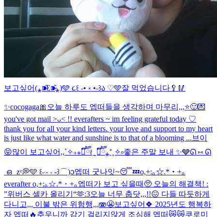
보고싶어(⁎⁍̴̆Ɛ⁍̴̆⁎)
🩵 ૮꒰ ˶• ༝ •˶꒱ა ♡🩵
잘 먹었습니다🥄🥢
✨cocogaga🎀
오늘 하루도 엡떠들을 생각하며 마무리,,,⭐️🙂
💌
you've got mail >ᴗ< !! everafters ~ im feeling grateful today ♡
thank you for all your kind letters. your love and support to my heart
is just like what water and sunshine is to that of a blooming ...
브이
😝
많이 보고싶어,,˚✧₊⁎❝᷀ົཽ≀ˍ̮ ❝᷀ົཽ⁎⁺˳✧༚
좋은 주말 보내 ✨🩶
ᘏ ⑅ ᘏ
ഒ zᶻ💭🩵 ꒰˶ - ˕ -꒱ ⌒)ᦱ
엡떠 굿나잇~😴💤
o,+:｡☆.*・+｡
everafter o,+:｡☆.*・+｡
엡떠가 보고 싶을때🥺 오늘의 해결책! :
”위버스 셀카 올리기“🫶
:3
오늘 너무 춥닷,,,!!😖 다들 따듯하게
다니고,,, 이불 밖은 위험행,,,🫨😬
보고싶어🍀 2025년도 행복하
자 엡떠🔥
추우니까 감기 걸리지않게 조심해 엡떠😿😿
쿠로미