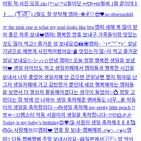
어릴 적 사진 모음.zip (*^ω^*)
2월이닷 ⌯•ᗢ•⌯ಣ
벌써 1월 끝이야ㅑ
ㅑ…. (´༎ຶོρ༎ຶོ`) 2월도 잘 부탁해 엡떠~🍓✌️
🤍😎🖤
so obsesseddd
ㅠ the pink one is what my soul looks like btw
엡떠 새해 복 많이 받
아 좋은 하루 보내❤️
엡떠! 행복한 연휴 보내구 가족들이랑 맛있는
것도 많이 먹고!! 즐거운 설 보내요😊
📸💟
엡떠~╰(*´︶`*)╯설날
기념으로 예쁘게 사진찍어봤어요!🩰 맛있는거 많~이 먹고 즐거운
설날 보내요!!>3<
♪♪☆
안녕 엡떠!! 오늘 정말 행복한 생일을 보냈
어❤️ 생일 라이브도 하고 생일카페에서 엡떠들과 행복한 시간을
보내서 너무 좋었어 생일카페 안 갔으면 큰일날뻔 했지 뭐야😝 난
그저 생일카페에 가고 감탄한거 뿐인데 세상 행복해하는 엡떠들
을 보면서 더 열심히 활동해야겠다는 생각이 들었어✨💍 정말 고
맙다는 말 밖에 안 나와🫶 생일 축하해준 멤버들도 너무...
울 막둥
이의 생일을 축하함미다~~🎂
생일 축하해 my pretty little peach !!
🍑🤏<33
햄스터 막둥 서원이의 생일을 축하합니다~!!🩷🐹🎉🎉
Today is my baby’s birthday😍💖😘 서원이 생일 축하해ㅐㅐㅐ🥰
🎂🥳 사랑해🫶🏻
앱떠❤️ 연휴 잘 보내~
햅삐해피 ♪(๑ᴖ◡ᴖ๑)♪
엡
떠!! 다들 햅삐햅삐 주말 보내시라요~😆
일본에서🇯🇵✨
밥 먹어