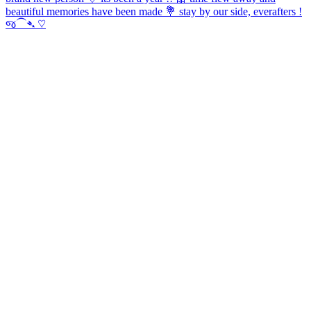
beautiful memories have been made 💐 stay by our side, everafters !
જ⁀➴ ♡