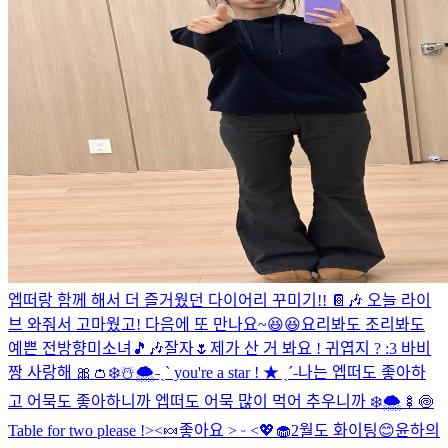
엡떠랑 함께 해서 더 즐거웠던 다이어리 꾸미기!! 📔🎶 오늘 라이
브 와줘서 고마웠고! 다음에 또 만나요~😆😆
요리봐도 조리봐도
예쁜 전방향미소녀🎵🎶
잘자🌷
제가 산 거 봐요 ! 귀엽지 ? :3 바비
짱 사랑해 🎀👛
❄️☃️🌨️
˗ˏˋ you're a star ! ★ ˎˊ˗
나는 엡떠도 좋아하
고 어묵도 좋아하니까 엡떠도 어묵 많이 먹어 추우니까 ❄️🌨️🍢🍥
Table for two please !><🍬
좋아요 ˃ ᵕ ˂💖🧁
2월도 화이팅😊
윤하의