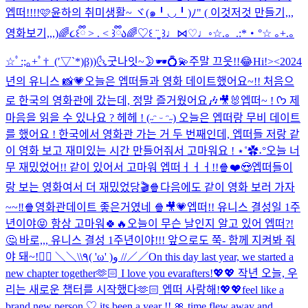
엡떠!!!!🩷
윤하의 취미생활~ ヾ(๑╹◡╹)ﾉ" ( 이것저것 만들기,,,
영화보기,,,)
🌈૮꒰ྀི > . < ꒱ྀིა🌈
♡꒰ ¨̮͚ ꒱♩⋈♡♩◦
☆.。.:*・°☆ ｡+.｡
☆ﾟ:;｡+ﾟ†_(′▽`*)β))
🌜굿나잇~🌛
🕶️💍💫
주말 끄읏!!😂
Hi!><
2024
년의 유니스 📸💗
오늘은 엡떠들과 영화 데이트했어요~!! 처음으
로 한국의 영화관에 갔는데, 정말 즐거웠어요🎶🎥🐰
엡떠~ ! ᡣ𐭩 제
마음을 읽을 수 있나요 ? 헤헤 ! (˶ᵔ ᵕ ᵔ˶) 오늘은 엡떠랑 무비 데이트
를 했어요 ! 한국에서 영화관 가는 거 두 번째인데, 엡떠들 저랑 같
이 영화 보고 재미있는 시간 만들어줘서 고마워요 ! ⋆˚✿˖°
오늘 너
무 재밌었어!! 같이 있어서 고마워 엡떠ㅓㅓㅓ!!🍿❤️😍
엡떠들이
랑 보는 영화여서 더 재밌었당🎬🍿
다음에도 같이 영화 보러 가자
~~‼️🍿
영화관데이트 좋은거였네 🍿🎥💗
엡떠!! 유니스 결성일 1주
년이야😝 항상 고마워🍀🔥
오늘이 무슨 날인지 알고 있어 엡떠?!
🤔 바로,,, 유니스 결성 1주년이야!!! 앞으로도 쭉- 함께 지켜봐 줘
야 돼~!❤️‍🔥 ＼＼\\٩( 'ω' )و //／／
On this day last year, we started a
new chapter together🫶🏻 I love you evarafters!💖💖 작년 오늘, 우
리는 새로운 챕터를 시작했다🫶🏻 엡떠 사랑해!💖💖
feel like a
brand new person ♡ its been a year !! 🎀 time flew away and